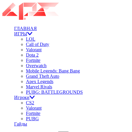
ГЛАВНАЯ
ИГРЫ
LOL
Call of Duty
Valorant
Dota 2
Fortnite
Overwatch
Mobile Legends: Bang Bang
Grand Theft Auto
Apex Legends
Marvel Rivals
PUBG: BATTLEGROUNDS
Игроки
CS2
Valorant
Fortnite
PUBG
Гайды