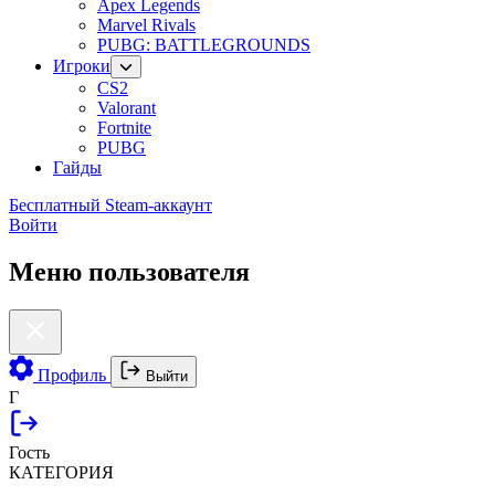
Apex Legends
Marvel Rivals
PUBG: BATTLEGROUNDS
Игроки
CS2
Valorant
Fortnite
PUBG
Гайды
Бесплатный Steam-аккаунт
Войти
Меню пользователя
Профиль
Выйти
Г
Гость
КАТЕГОРИЯ