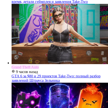
время, детали геймплея и заявления Take-Two
Grand Theft Auto
9 часов назад
GTA 6 за $80 и 29 проектов Take-Two: полный разбор
заявлений Штрауса Зельника