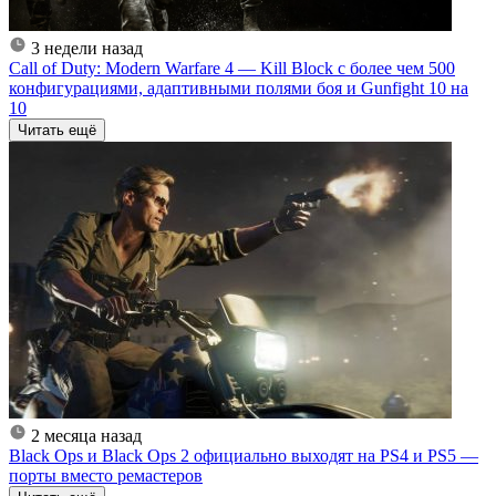
3 недели назад
Call of Duty: Modern Warfare 4 — Kill Block с более чем 500
конфигурациями, адаптивными полями боя и Gunfight 10 на
10
Читать ещё
2 месяца назад
Black Ops и Black Ops 2 официально выходят на PS4 и PS5 —
порты вместо ремастеров