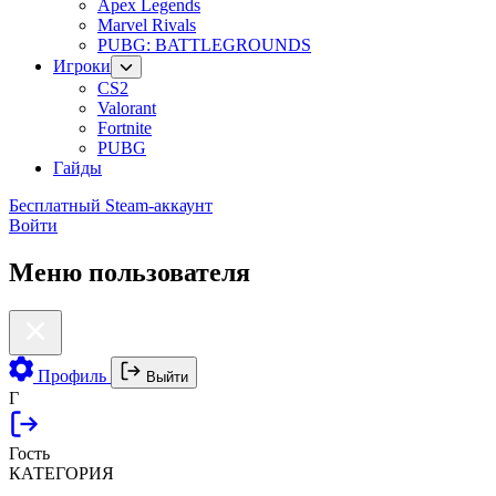
Apex Legends
Marvel Rivals
PUBG: BATTLEGROUNDS
Игроки
CS2
Valorant
Fortnite
PUBG
Гайды
Бесплатный Steam-аккаунт
Войти
Меню пользователя
Профиль
Выйти
Г
Гость
КАТЕГОРИЯ