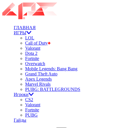
ГЛАВНАЯ
ИГРЫ
LOL
Call of Duty
Valorant
Dota 2
Fortnite
Overwatch
Mobile Legends: Bang Bang
Grand Theft Auto
Apex Legends
Marvel Rivals
PUBG: BATTLEGROUNDS
Игроки
CS2
Valorant
Fortnite
PUBG
Гайды