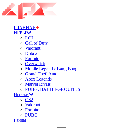
ГЛАВНАЯ
ИГРЫ
LOL
Call of Duty
Valorant
Dota 2
Fortnite
Overwatch
Mobile Legends: Bang Bang
Grand Theft Auto
Apex Legends
Marvel Rivals
PUBG: BATTLEGROUNDS
Игроки
CS2
Valorant
Fortnite
PUBG
Гайды