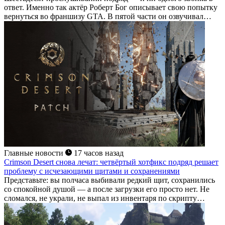
ответ. Именно так актёр Роберт Бог описывает свою попытку
вернуться во франшизу GTA. В пятой части он озвучивал
Стивена Хейнса, коррумпированного агента ФРБ, с которым
сталкиваются главные герои. Казалось бы, у...
Главные новости
17 часов назад
Crimson Desert снова лечат: четвёртый хотфикс подряд решает
проблему с исчезающими щитами и сохранениями
Представьте: вы полчаса выбивали редкий щит, сохранились
со спокойной душой — а после загрузки его просто нет. Не
сломался, не украли, не выпал из инвентаря по скрипту
квеста. Он исчез, потому что вы перед этим переключились на
парные клинки. Именно...