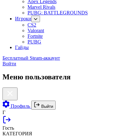
Apex Legends
Marvel Rivals
PUBG: BATTLEGROUNDS
Игроки
CS2
Valorant
Fortnite
PUBG
Гайды
Бесплатный Steam-аккаунт
Войти
Меню пользователя
Профиль
Выйти
Г
Гость
КАТЕГОРИЯ