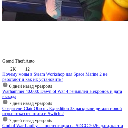
Grand Theft Auto
2K
12
Почему моды в Steam Workshop для Space Marine 2 не
работают и как их установить?
6 дней назад
vpesports
Warhammer 40,000: Dawn of War 4 геймплей Некронов и дата
выхода
7 дней назад
vpesports
Создатели Clair Obscur: Expedition 33 раскрыли детали новой
игры: отказ от штата и Switch 2
7 дней назад
vpesports
God of War Laufey — презентация на SDCC 2026: дата, каст и