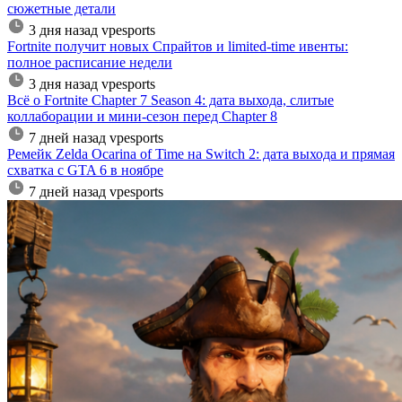
сюжетные детали
3 дня назад
vpesports
Fortnite получит новых Спрайтов и limited-time ивенты:
полное расписание недели
3 дня назад
vpesports
Всё о Fortnite Chapter 7 Season 4: дата выхода, слитые
коллаборации и мини-сезон перед Chapter 8
7 дней назад
vpesports
Ремейк Zelda Ocarina of Time на Switch 2: дата выхода и прямая
схватка с GTA 6 в ноябре
7 дней назад
vpesports