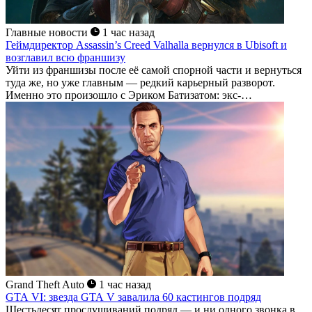
Главные новости
1 час назад
Геймдиректор Assassin’s Creed Valhalla вернулся в Ubisoft и
возглавил всю франшизу
Уйти из франшизы после её самой спорной части и вернуться
туда же, но уже главным — редкий карьерный разворот.
Именно это произошло с Эриком Батизатом: экс-
геймдиректор Assassin's Creed Valhalla снова в Ubisoft, и
теперь под его контролем не одна игра,...
Grand Theft Auto
1 час назад
GTA VI: звезда GTA V завалила 60 кастингов подряд
Шестьдесят прослушиваний подряд — и ни одного звонка в