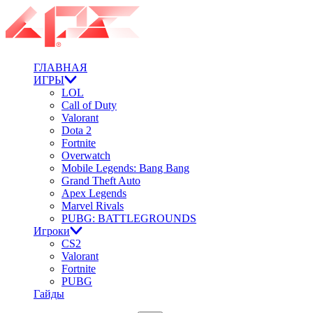
ГЛАВНАЯ
ИГРЫ
LOL
Call of Duty
Valorant
Dota 2
Fortnite
Overwatch
Mobile Legends: Bang Bang
Grand Theft Auto
Apex Legends
Marvel Rivals
PUBG: BATTLEGROUNDS
Игроки
CS2
Valorant
Fortnite
PUBG
Гайды