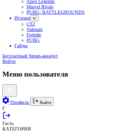
Apex Legends
Marvel Rivals
PUBG: BATTLEGROUNDS
Игроки
CS2
Valorant
Fortnite
PUBG
Гайды
Бесплатный Steam-аккаунт
Войти
Меню пользователя
Профиль
Выйти
Г
Гость
КАТЕГОРИЯ