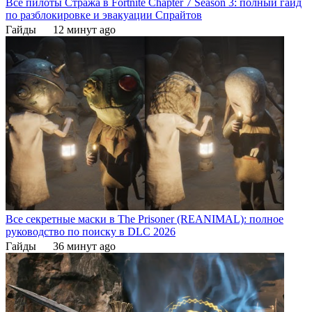
Все пилоты Стража в Fortnite Chapter 7 Season 3: полный гайд
по разблокировке и эвакуации Спрайтов
Гайды
12 минут ago
Все секретные маски в The Prisoner (REANIMAL): полное
руководство по поиску в DLC 2026
Гайды
36 минут ago