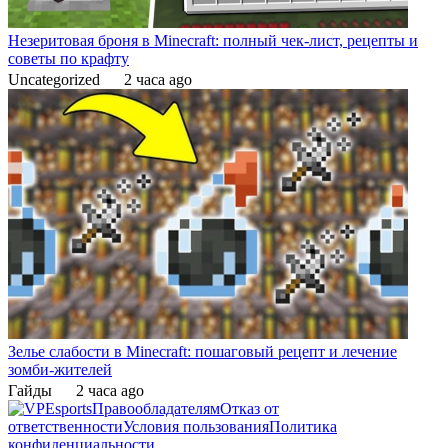
Незеритовая броня в Minecraft: полный чек-лист, рецепты и
советы по крафту
Uncategorized
2 часа ago
Зелье слабости в Minecraft: пошаговый рецепт и лечение
зомби-жителей
Гайды
2 часа ago
Правообладателям
Отказ от
ответственности
Условия пользования
Политика
конфиденциальности