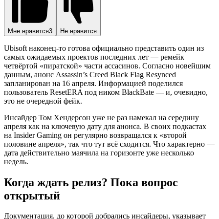
Мне нравится
3
Не нравится
Ubisoft наконец-то готова официально представить один из
самых ожидаемых проектов последних лет — ремейк
четвёртой «пиратской» части ассасинов. Согласно новейшим
данным, анонс Assassin’s Creed Black Flag Resynced
запланирован на 16 апреля. Информацией поделился
пользователь ResetERA под ником BlackBate — и, очевидно,
это не очередной фейк.
Инсайдер Том Хендерсон уже не раз намекал на середину
апреля как на ключевую дату для анонса. В своих подкастах
на Insider Gaming он регулярно возвращался к «второй
половине апреля», так что тут всё сходится. Что характерно —
дата действительно маячила на горизонте уже несколько
недель.
Когда ждать релиз? Пока вопрос
открытый
Документация, до которой добрались инсайдеры, указывает