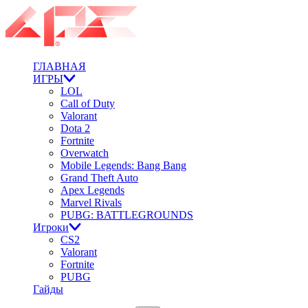
ГЛАВНАЯ
ИГРЫ
LOL
Call of Duty
Valorant
Dota 2
Fortnite
Overwatch
Mobile Legends: Bang Bang
Grand Theft Auto
Apex Legends
Marvel Rivals
PUBG: BATTLEGROUNDS
Игроки
CS2
Valorant
Fortnite
PUBG
Гайды