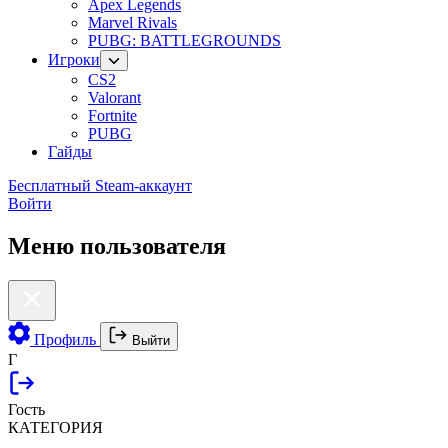
Apex Legends
Marvel Rivals
PUBG: BATTLEGROUNDS
Игроки
CS2
Valorant
Fortnite
PUBG
Гайды
Бесплатный Steam-аккаунт
Войти
Меню пользователя
Профиль
Выйти
Г
Гость
КАТЕГОРИЯ