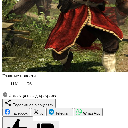
Главные новости
11K
26
4 месяца назад
vpesports
Поделиться в соцсетях
Facebook
X
Telegram
WhatsApp