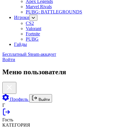
Apex Legends
Marvel Rivals
PUBG: BATTLEGROUNDS
Игроки
CS2
Valorant
Fortnite
PUBG
Гайды
Бесплатный Steam-аккаунт
Войти
Меню пользователя
Профиль
Выйти
Г
Гость
КАТЕГОРИЯ