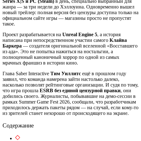
Series X|S и PC (Steam)
в день, специально выбранный для
жанра — за три недели до Хэллоуина. Одновременно вышел
новый трейлер: полная версия без цензуры доступна только на
официальном сайте игры — магазины просто не пропустят
такое.
Проект разрабатывается на
Unreal Engine 5
, а история
написана при непосредственном участии самого
Клайва
Баркера
— создателя оригинальной вселенной «Восставшего
из ада». Это не попытка нажиться на ностальгии, а
полноценный каноничный хоррор по одной из самых
мрачных франшиз в истории кино.
Глава Saber Interactive
Тим Уиллитс
ещё в прошлом году
заявил, что команда намерена зайти настолько далеко,
насколько позволят рейтинговые организации. И судя по тому,
что игра прошла
ESRB без единой цензурной правки
, они
добились своего. Журналисты, побывавшие на демо-сессии в
рамках Summer Game Fest 2026, сообщали, что разработчикам
приходилось держать пакеты рядом — на случай, если кому-то
из зрителей станет нехорошо от происходящего на экране.
Содержание