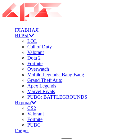
ГЛАВНАЯ
ИГРЫ
LOL
Call of Duty
Valorant
Dota 2
Fortnite
Overwatch
Mobile Legends: Bang Bang
Grand Theft Auto
Apex Legends
Marvel Rivals
PUBG: BATTLEGROUNDS
Игроки
CS2
Valorant
Fortnite
PUBG
Гайды