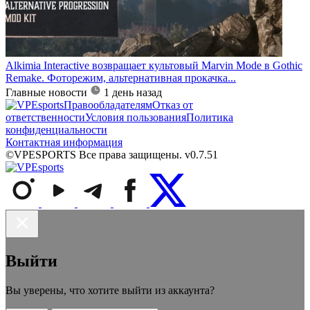
Alkimia Interactive возвращает культовый Marvin Mode в Gothic
Remake. Фоторежим, альтернативная прокачка...
Главные новости
1 день назад
Правообладателям
Отказ от
ответственности
Условия пользования
Политика
конфиденциальности
Контактная информация
©VPESPORTS Все права защищены. v0.7.51
Выйти
Вы уверены, что хотите выйти из аккаунта?