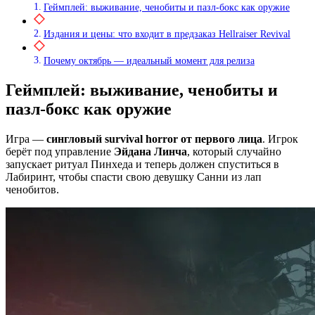
Геймплей: выживание, ченобиты и пазл-бокс как оружие
Издания и цены: что входит в предзаказ Hellraiser Revival
Почему октябрь — идеальный момент для релиза
Геймплей: выживание, ченобиты и
пазл-бокс как оружие
Игра —
сингловый survival horror от первого лица
. Игрок
берёт под управление
Эйдана Линча
, который случайно
запускает ритуал Пинхеда и теперь должен спуститься в
Лабиринт, чтобы спасти свою девушку Санни из лап
ченобитов.