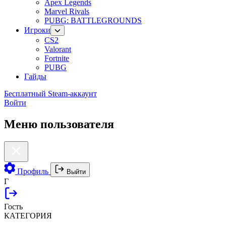
Apex Legends
Marvel Rivals
PUBG: BATTLEGROUNDS
Игроки
CS2
Valorant
Fortnite
PUBG
Гайды
Бесплатный Steam-аккаунт
Войти
Меню пользователя
Профиль
Выйти
Г
Гость
КАТЕГОРИЯ