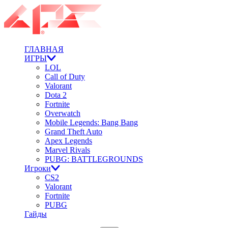
ГЛАВНАЯ
ИГРЫ
LOL
Call of Duty
Valorant
Dota 2
Fortnite
Overwatch
Mobile Legends: Bang Bang
Grand Theft Auto
Apex Legends
Marvel Rivals
PUBG: BATTLEGROUNDS
Игроки
CS2
Valorant
Fortnite
PUBG
Гайды