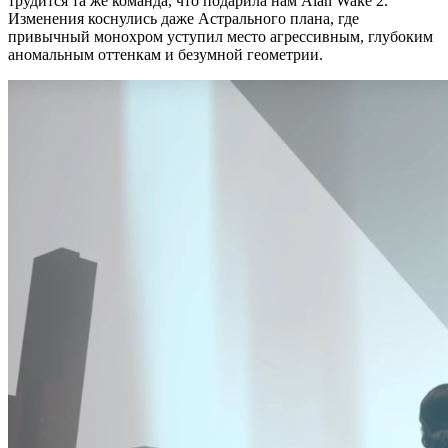
трудится та же команда, что подарила нам Alan Wake 2.
Изменения коснулись даже Астрального плана, где
привычный монохром уступил место агрессивным, глубоким
аномальным оттенкам и безумной геометрии.