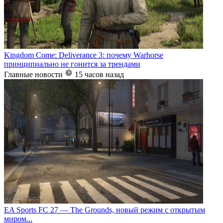
Kingdom Come: Deliverance 3: почему Warhorse
принципиально не гонится за трендами
Главные новости
15 часов назад
EA Sports FC 27 — The Grounds, новый режим с открытым
миром...