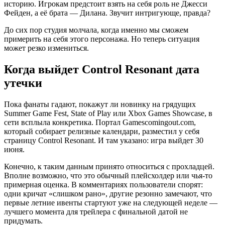
историю. Игрокам предстоит взять на себя роль не Джесси
Фейден, а её брата — Дилана. Звучит интригующе, правда?
До сих пор студия молчала, когда именно мы сможем
примерить на себя этого персонажа. Но теперь ситуация
может резко измениться.
Когда выйдет Control Resonant дата
утечки
Пока фанаты гадают, покажут ли новинку на грядущих
Summer Game Fest, State of Play или Xbox Games Showcase, в
сети всплыла конкретика. Портал Gamescomingout.com,
который собирает релизные календари, разместил у себя
страницу Control Resonant. И там указано: игра выйдет 30
июня.
Конечно, к таким данным принято относиться с прохладцей.
Вполне возможно, что это обычный плейсхолдер или чья-то
примерная оценка. В комментариях пользователи спорят:
одни кричат «слишком рано», другие резонно замечают, что
первые летние ивенты стартуют уже на следующей неделе —
лучшего момента для трейлера с финальной датой не
придумать.