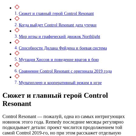
Сюжет и главный герой Control Resonant
Когда выйдет Control Resonant дата утечки
Мир игры и графический движок Northlight
Способности Дилана Фейдена и боевая система
Мутация Хиссов и поведение врагов в бою
Сравнение Control Resonant с оригинала 2019 года
Мультиплеер и кооперативный режим в игре
Сюжет и главный герой Control
Resonant
Control Resonant — пожалуй, одна из самых интригующих
новинок этого года. Remedy последние месяцы регулярно
подкидывает детали: проект числится продолжением той
самой Control 2019-го, но при этом расскажет отдельную