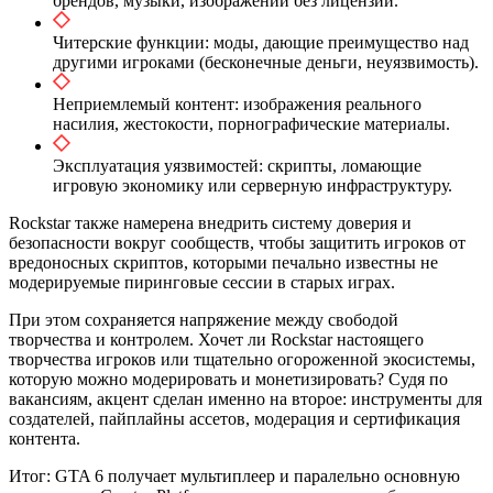
брендов, музыки, изображений без лицензии.
Читерские функции: моды, дающие преимущество над
другими игроками (бесконечные деньги, неуязвимость).
Неприемлемый контент: изображения реального
насилия, жестокости, порнографические материалы.
Эксплуатация уязвимостей: скрипты, ломающие
игровую экономику или серверную инфраструктуру.
Rockstar также намерена внедрить систему доверия и
безопасности вокруг сообществ, чтобы защитить игроков от
вредоносных скриптов, которыми печально известны не
модерируемые пиринговые сессии в старых играх.
При этом сохраняется напряжение между свободой
творчества и контролем. Хочет ли Rockstar настоящего
творчества игроков или тщательно огороженной экосистемы,
которую можно модерировать и монетизировать? Судя по
вакансиям, акцент сделан именно на второе: инструменты для
создателей, пайплайны ассетов, модерация и сертификация
контента.
Итог: GTA 6 получает мультиплеер и паралельно основную