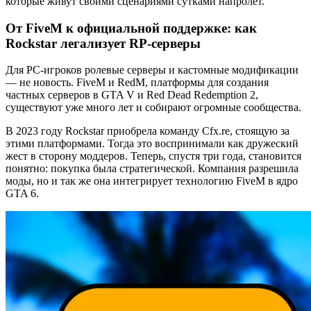
которые живут своими сценариями сутками напролёт.
От FiveM к официальной поддержке: как
Rockstar легализует RP-серверы
Для PC-игроков ролевые серверы и кастомные модификации
— не новость. FiveM и RedM, платформы для создания
частных серверов в GTA V и Red Dead Redemption 2,
существуют уже много лет и собирают огромные сообщества.
В 2023 году Rockstar приобрела команду Cfx.re, стоящую за
этими платформами. Тогда это воспринимали как дружеский
жест в сторону моддеров. Теперь, спустя три года, становится
понятно: покупка была стратегической. Компания разрешила
моды, но и так же она интегрирует технологию FiveM в ядро
GTA 6.