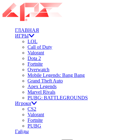
ГЛАВНАЯ
ИГРЫ
LOL
Call of Duty
Valorant
Dota 2
Fortnite
Overwatch
Mobile Legends: Bang Bang
Grand Theft Auto
Apex Legends
Marvel Rivals
PUBG: BATTLEGROUNDS
Игроки
CS2
Valorant
Fortnite
PUBG
Гайды