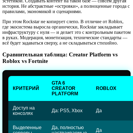
эстетикой. Создавать контент на такой базе — совсем другая
история. Не абстрактные «островки», а полноценные города с
правилами, экономикой и сценариями.
При этом Rockstar не копирует слепо. В отличие от Roblox,
где экосистема выросла органически, Rockstar закладывает
инфраструктуру с нуля — и делает это с контрольным пакетом
в руках. Модерация, монетизация, технические стандарты —
всё будет задаваться сверху, а не складываться стихийно.
Сравнительная таблица: Creator Platform vs
Roblox vs Fortnite
GTA 6
КРИТЕРИЙ
CREATOR
ROBLOX
PLATFORM
Доступ на
Да: PS5, Xbox
Да
консолях
Выделенные
Да, полностью
Да
серверы
настраиваемые