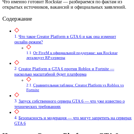
Что именно готовит Rockstar — разбираемся по фактам из
открытых источников, вакансий и официальных заявлений.
Содержание
Что такое Creator Platform в GTA 6 и как она изменит
онлайн-режим?
От FiveM к официальной поддержке: как Rockstar
легализует RP-серверы
Creator Platform в GTA 6 против Roblox и Fortnite —
насколько масштабной будет платформа
Сравнительная таблица: Creator Platform vs Roblox vs
Fortnite
Запуск собственного сервера GTA 6 — что уже известно о
технических требованиях
Безопасность и модерация — что могут запретить на серверах
GTA 6