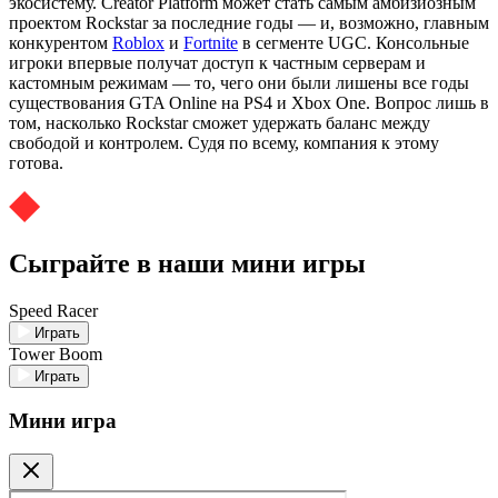
экосистему. Creator Platform может стать самым амбизиозным
проектом Rockstar за последние годы — и, возможно, главным
конкурентом
Roblox
и
Fortnite
в сегменте UGC. Консольные
игроки впервые получат доступ к частным серверам и
кастомным режимам — то, чего они были лишены все годы
существования GTA Online на PS4 и Xbox One. Вопрос лишь в
том, насколько Rockstar сможет удержать баланс между
свободой и контролем. Судя по всему, компания к этому
готова.
Сыграйте в наши мини игры
Speed Racer
Играть
Tower Boom
Играть
Мини игра