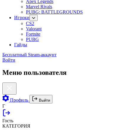
Apex Legends
Marvel Rivals
PUBG: BATTLEGROUNDS
Игроки
CS2
Valorant
Fortnite
PUBG
Гайды
Бесплатный Steam-аккаунт
Войти
Меню пользователя
Профиль
Выйти
Г
Гость
КАТЕГОРИЯ