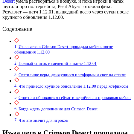
Desert
умела растворяться в воздухе, и пока игроки в чатах
шутили про полтергейста, Pearl Abyss готовила фикс.
Результат — патч 1.12.01, вышедший всего через сутки после
крупного обновления 1.12.00.
Содержание
Из-за чего в Crimson Desert пропадала мебель после
обновления 1.12.00
Полный список изменений в патче 1.12.01
Святилище веры, движущиеся платформы и свет на стекле
Что принесло крупное обновление 1.12.00 перед хотфиксом
Стоит ли обновляться сейчас и вернётся ли пропавшая мебель
Когда ждать дополнение для Crimson Desert
Что это значит для игроков
Из-за чего в Crimson Desert пропадала