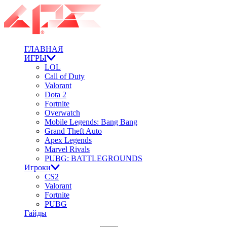
ГЛАВНАЯ
ИГРЫ
LOL
Call of Duty
Valorant
Dota 2
Fortnite
Overwatch
Mobile Legends: Bang Bang
Grand Theft Auto
Apex Legends
Marvel Rivals
PUBG: BATTLEGROUNDS
Игроки
CS2
Valorant
Fortnite
PUBG
Гайды