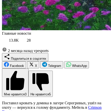
Главные новости
13.8K
28
2 месяца назад
vpesports
Поделиться в соцсетях
Facebook
X
Telegram
WhatsApp
Мне нравится
3
Не нравится
5
Поставил кровать у домика в лагере Серогривых, ушёл на
охоту — вернулся к голому фундаменту. Мебель в
Crimson