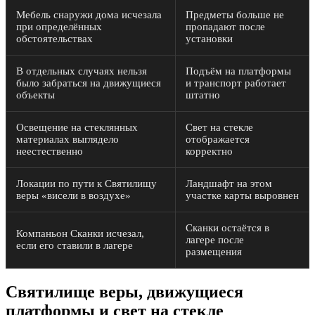
Мебель снаружи дома исчезала
Предметы больше не
при определённых
пропадают после
обстоятельствах
установки
В отдельных случаях нельзя
Подъём на платформы
было забраться на движущиеся
и транспорт работает
объекты
штатно
Освещение на стеклянных
Свет на стекле
материалах выглядело
отображается
неестественно
корректно
Локации по пути к Святилищу
Ландшафт на этом
веры «висели в воздухе»
участке карты выровнен
Сканки остаётся в
Компаньон Сканки исчезал,
лагере после
если его ставили в лагере
размещения
Святилище веры, движущиеся
платформы и свет на стекле