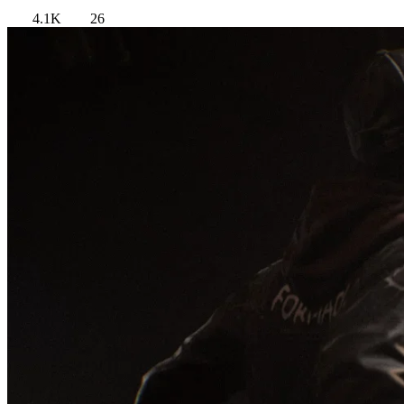
4.1K
26