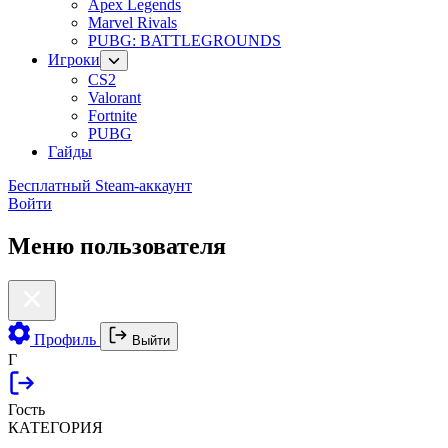
Apex Legends
Marvel Rivals
PUBG: BATTLEGROUNDS
Игроки
CS2
Valorant
Fortnite
PUBG
Гайды
Бесплатный Steam-аккаунт
Войти
Меню пользователя
Профиль
Выйти
Г
Гость
КАТЕГОРИЯ