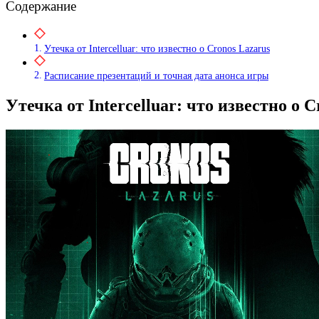
Содержание
Утечка от Intercelluar: что известно о Cronos Lazarus
Расписание презентаций и точная дата анонса игры
Утечка от Intercelluar: что известно о C