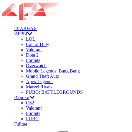
ГЛАВНАЯ
ИГРЫ
LOL
Call of Duty
Valorant
Dota 2
Fortnite
Overwatch
Mobile Legends: Bang Bang
Grand Theft Auto
Apex Legends
Marvel Rivals
PUBG: BATTLEGROUNDS
Игроки
CS2
Valorant
Fortnite
PUBG
Гайды