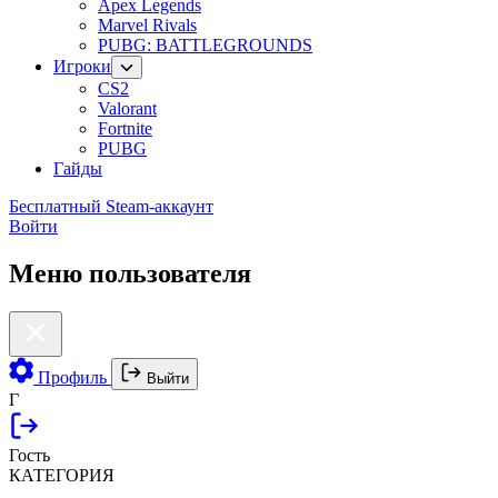
Apex Legends
Marvel Rivals
PUBG: BATTLEGROUNDS
Игроки
CS2
Valorant
Fortnite
PUBG
Гайды
Бесплатный Steam-аккаунт
Войти
Меню пользователя
Профиль
Выйти
Г
Гость
КАТЕГОРИЯ