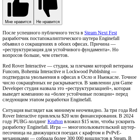
Мне нравится
Не нравится
После успешного публичного теста в
Steam Next Fest
разработчик постапокалиптического шутера Enginefall
объявил о сокращениях в обоих офисах. Причина —
«реструктуризация для устойчивого фундамента». Но
вопросов больше, чем ответов.
Red Rover Interactive — студия, за плечами которой ветераны
Funcom, Bohemia Interactive и Lockwood Publishing —
подтвердила увольнения в офисах в Осло и Ньюкасле. Точное
число сокращённых не раскрывается. В заявлении для Game
Developer студия назвала это «реструктуризацией», которая
выведет компанию на «более устойчивые позиции» перед
следующим этапом разработки Enginefall.
Ситуация выглядит как минимум неочевидно. За три года Red
Rover Interactive привлекла $20 млн финансирования. В 2024
году PUBG-холдинг
Krafton
вложил $15 млн, чтобы ускорить
разработку Enginefall. Игра — многопользовательский шутер-
песочница на движущихся поездах с крафтом и PvPvE-
механиками — собрала более 300 000 вишлистов в Steam. В