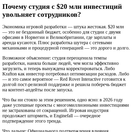
Почему студия с $20 млн инвестиций
увольняет сотрудников?
Экономика игровой разработки — штука жестокая. $20 млн
— это не бездонный бюджет, особенно для студии с двумя
офисами в Норвегии и Великобритании, где зарплаты и
аренда кусаются. Плюс разработка шутера с сетевыми
механиками и процедурной генерацией — это дорого и долго.
Возможное объяснение: студия переоценила темпы
разработки, наняла больше людей, чем могла эффективно
загрузить, и теперь вынуждена корректироваться. Либо
Krafton как инвестор потребовал оптимизации расходов. Либо
— и это самое вероятное — Red Rover Interactive готовится к
долгой пост-релизной поддержке и решила поберечь бюджет
на контент-апдейты после запуска.
Что бы ни стояло за этим решением, одно ясно: в 2026 году
даже успешные проекты с многомиллионными инвестициями
не застрахованы от сокращений. Игровая индустрия
продолжает штормить, и Enginefall — очередное
подтверждение этого тренда.
Что дальше: Официального подтверждения влияния