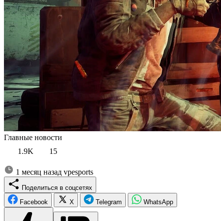
Главные новости
1.9K
15
1 месяц назад
vpesports
Поделиться в соцсетях
Facebook
X
Telegram
WhatsApp