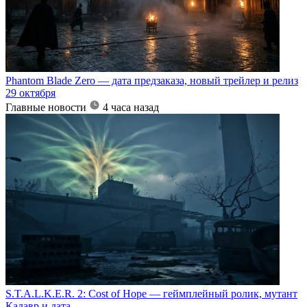
Phantom Blade Zero — дата предзаказа, новый трейлер и релиз
29 октября
Главные новости
4 часа назад
S.T.A.L.K.E.R. 2: Cost of Hope — геймплейный ролик, мутант
Кадавр и дата...