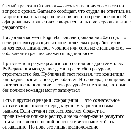
Самый тревожный сигнал — отсутствие прямого ответа на
вопрос о сроках. Gamer.no сообщает, что студия не ответила на
запрос о том, как сокращения повлияют на релизное окно. В
официальных заявлениях говорится лишь о «следующем этапе
разработки».
На данный момент Enginefall запланирована на 2026 год. Но
если реструктуризация затронет ключевых разработчиков —
инженеров, дизайнеров уровней или сетевых специалистов —
соблюдение графика окажется под вопросом.
При этом в игре уже реализовано основное ядро геймплея:
PvP-сражения между поездами, крафт, сбор ресурсов,
строительство баз. Публичный тест показал, что концепция
«движущегося мегапоезда» работает. Но доводка, полировка и
контентное наполнение — это ресурсоёмкие этапы, которые
без полной команды могут затянуться.
Есть и другой сценарий: сокращения — это сознательное
«затягивание поясов» перед крупным маркетинговым
рывком. Если студия перераспределяет бюджет на
продвижение ближе к релизу, а не на содержание раздутого
штата, то в долгосрочной перспективе это может быть
оправданно. Но пока это лишь предположение.