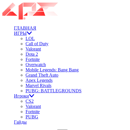
ГЛАВНАЯ
ИГРЫ
LOL
Call of Duty
Valorant
Dota 2
Fortnite
Overwatch
Mobile Legends: Bang Bang
Grand Theft Auto
Apex Legends
Marvel Rivals
PUBG: BATTLEGROUNDS
Игроки
CS2
Valorant
Fortnite
PUBG
Гайды