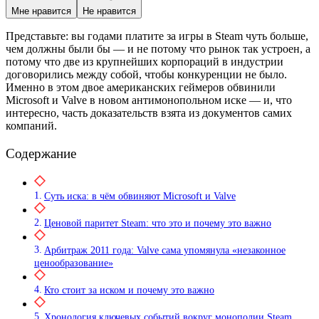
Мне нравится
Не нравится
Представьте: вы годами платите за игры в Steam чуть больше,
чем должны были бы — и не потому что рынок так устроен, а
потому что две из крупнейших корпораций в индустрии
договорились между собой, чтобы конкуренции не было.
Именно в этом двое американских геймеров обвинили
Microsoft и Valve в новом антимонопольном иске — и, что
интересно, часть доказательств взята из документов самих
компаний.
Содержание
Суть иска: в чём обвиняют Microsoft и Valve
Ценовой паритет Steam: что это и почему это важно
Арбитраж 2011 года: Valve сама упомянула «незаконное
ценообразование»
Кто стоит за иском и почему это важно
Хронология ключевых событий вокруг монополии Steam