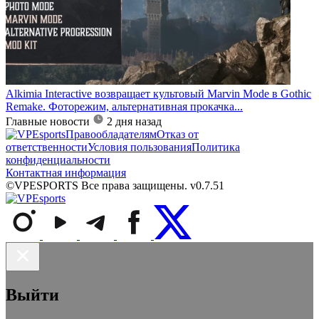
Alkimia Interactive возвращает культовый Marvin Mode в Gothic
Remake. Фоторежим, альтернативная прокачка...
Главные новости
2 дня назад
Правообладателям
Отказ от
ответственности
Условия пользования
Политика
конфиденциальности
Контактная информация
©VPESPORTS Все права защищены. v0.7.51
Выйти