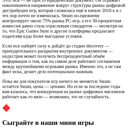
Этот иск — не просто юридический документ. Он отражает
накопившееся напряжение вокруг структуры рынка цифровой
дистрибуции игр, которая сложилась ещё в начале 2010-х и с
тех пор почти не изменилась. Steam по-прежнему
контролирует около 75% рынка PC-игр, а его 30-процентная
комиссия давно стала отраслевым стандартом — несмотря на
то, что Epic Games Store и другие платформы предлагают
издателям куда более выгодные условия.
Если иск наберёт силу и дойдёт до стадии discovery —
принудительного раскрытия внутренних документов —
индустрия может получить беспрецедентный объём
информации о том, как на самом деле работают соглашения
между крупнейшими игроками рынка. Именно это, а не сам
факт иска, делает дело потенциально важным.
Пока же для покупателя игр ничего не меняется: Steam
остаётся Steam, цены — ценами. Но если за последние годы
вам казалось, что конкуренция на рынке цифровых магазинов
работает как-то вяло — возможно, это не случайность.
Сыграйте в наши мини игры