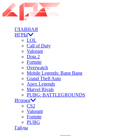
ГЛАВНАЯ
ИГРЫ
LOL
Call of Duty
Valorant
Dota 2
Fortnite
Overwatch
Mobile Legends: Bang Bang
Grand Theft Auto
Apex Legends
Marvel Rivals
PUBG: BATTLEGROUNDS
Игроки
CS2
Valorant
Fortnite
PUBG
Гайды