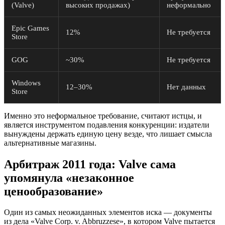
(Valve)
высоких продажах)
неформально
Epic Games
12%
Не требуется
Store
GOG
~30%
Не требуется
Windows
12–30%
Нет данных
Store
Именно это неформальное требование, считают истцы, и
является инструментом подавления конкуренции: издатели
вынуждены держать единую цену везде, что лишает смысла
альтернативные магазины.
Арбитраж 2011 года: Valve сама
упомянула «незаконное
ценообразование»
Один из самых неожиданных элементов иска — документы
из дела «Valve Corp. v. Abbruzzese», в котором Valve пытается