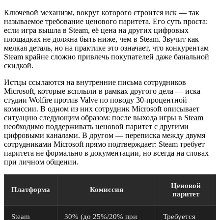
Ключевой механизм, вокруг которого строится иск — так
называемое требование ценового паритета. Его суть проста:
если игра вышла в Steam, её цена на других цифровых
площадках не должна быть ниже, чем в Steam. Звучит как
мелкая деталь, но на практике это означает, что конкурентам
Steam крайне сложно привлечь покупателей даже банальной
скидкой.
Истцы ссылаются на внутренние письма сотрудников
Microsoft, которые всплыли в рамках другого дела — иска
студии Wolfire против Valve по поводу 30-процентной
комиссии. В одном из них сотрудник Microsoft описывает
ситуацию следующим образом: после выхода игры в Steam
необходимо поддерживать ценовой паритет с другими
цифровыми каналами. В другом — переписка между двумя
сотрудниками Microsoft прямо подтверждает: Steam требует
паритета не формально в документации, но всегда на словах
при личном общении.
Ценовой
Платформа
Комиссия
паритет
Steam
30% (до 25%/20% при
Требуется