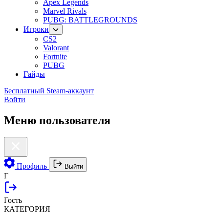
Apex Legends
Marvel Rivals
PUBG: BATTLEGROUNDS
Игроки
CS2
Valorant
Fortnite
PUBG
Гайды
Бесплатный Steam-аккаунт
Войти
Меню пользователя
Профиль
Выйти
Г
Гость
КАТЕГОРИЯ