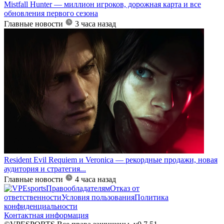
Mistfall Hunter — миллион игроков, дорожная карта и все
обновления первого сезона
Главные новости
3 часа назад
Resident Evil Requiem и Veronica — рекордные продажи, новая
аудитория и стратегия...
Главные новости
4 часа назад
Правообладателям
Отказ от
ответственности
Условия пользования
Политика
конфиденциальности
Контактная информация