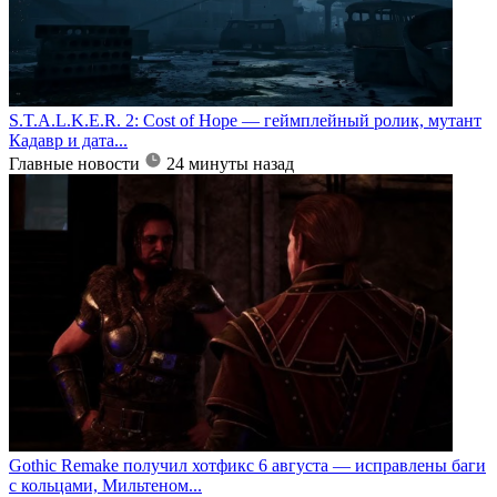
S.T.A.L.K.E.R. 2: Cost of Hope — геймплейный ролик, мутант
Кадавр и дата...
Главные новости
24 минуты назад
Gothic Remake получил хотфикс 6 августа — исправлены баги
с кольцами, Мильтеном...