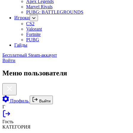
Apex Legends
Marvel Rivals
PUBG: BATTLEGROUNDS
Игроки
CS2
Valorant
Fortnite
PUBG
Гайды
Бесплатный Steam-аккаунт
Войти
Меню пользователя
Профиль
Выйти
Г
Гость
КАТЕГОРИЯ