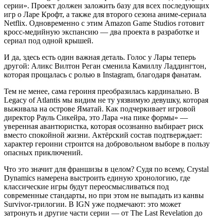
серии». Проект должен заложить базу для всех последующих
игр о Ларе Крофт, а также для второго сезона аниме-сериала
Netflix. Одновременно с этим Amazon Game Studios готовит
кросс-медийную экспансию — два проекта в разработке и
сериал под одной крышей.
И да, здесь есть один важная деталь. Голос у Лары теперь
другой: Аликс Вилтон Реган сменила Камиллу Ладдингтон,
которая прощалась с ролью в Instagram, благодаря фанатам.
Тем не менее, сама героиня преобразилась кардинально. В
Legacy of Atlantis мы видим не ту уязвимую девушку, которая
выживала на острове Яматай. Как подчеркивает игровой
директор Рауль Сикейра, это Лара «на пике формы» —
уверенная авантюристка, которая осознанно выбирает риск
вместо спокойной жизни. Актёрский состав подтверждает:
характер героини строится на добровольном выборе в пользу
опасных приключений.
Что это значит для франшизы в целом? Судя по всему, Crystal
Dynamics намерена выстроить единую хронологию, где
классические игры будут переосмысливаться под
современные стандарты, но при этом не выпадать из канвы
Survivor-трилогии. В IGN уже подмечают: это может
затронуть и другие части серии — от The Last Revelation до