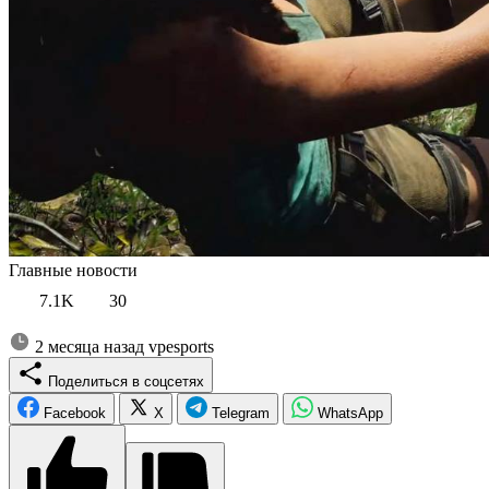
Главные новости
7.1K
30
2 месяца назад
vpesports
Поделиться в соцсетях
Facebook
X
Telegram
WhatsApp