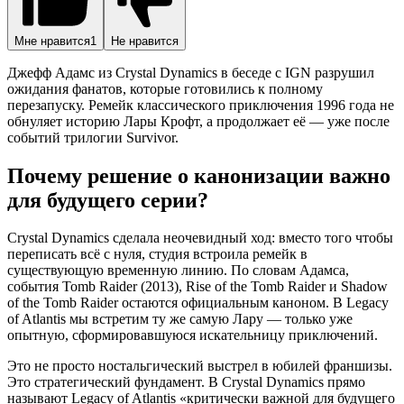
Мне нравится
1
Не нравится
Джефф Адамс из Crystal Dynamics в беседе с IGN разрушил
ожидания фанатов, которые готовились к полному
перезапуску. Ремейк классического приключения 1996 года не
обнуляет историю Лары Крофт, а продолжает её — уже после
событий трилогии Survivor.
Почему решение о канонизации важно
для будущего серии?
Crystal Dynamics сделала неочевидный ход: вместо того чтобы
переписать всё с нуля, студия встроила ремейк в
существующую временную линию. По словам Адамса,
события Tomb Raider (2013), Rise of the Tomb Raider и Shadow
of the Tomb Raider остаются официальным каноном. В Legacy
of Atlantis мы встретим ту же самую Лару — только уже
опытную, сформировавшуюся искательницу приключений.
Это не просто ностальгический выстрел в юбилей франшизы.
Это стратегический фундамент. В Crystal Dynamics прямо
называют Legacy of Atlantis «критически важной для будущего