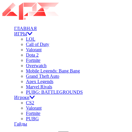
ГЛАВНАЯ
ИГРЫ
LOL
Call of Duty
Valorant
Dota 2
Fortnite
Overwatch
Mobile Legends: Bang Bang
Grand Theft Auto
Apex Legends
Marvel Rivals
PUBG: BATTLEGROUNDS
Игроки
CS2
Valorant
Fortnite
PUBG
Гайды