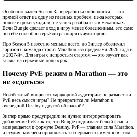
Особенно важен Season 3: переработка онбординга — это
прямой ответ на одну из главных проблем, из-за которых
новые игроки уходили, не успев разобраться в механиках.
Если Bungie сделает вход в игру менее болезненным, это само
по себе способно серьёзно расширить аудиторию.
Про Season 5 известно меньше всего, но Зиглер обозначил
горизонт: команда строит Marathon «за пределами 2026 года и
в 2027-й». Для игры с непростым стартом — это звучит как
заявка на серьёзный долгосрок.
Почему PvE-режим в Marathon — это
не «сдаться»
Неизбежный вопрос от хардкорной аудитории: не размоет ли
PvE весь смысл игры? Не превратится ли Marathon в
очередной Destiny с другой обложкой?
Зиглер прямо предупредил: не нужно интерпретировать
добавление PvE как то, что Bungie поднимает белый флаг и
возвращается к формуле Destiny. PvP — главная сила Marathon,
и студия намерена продолжать эксперименты именно в этом