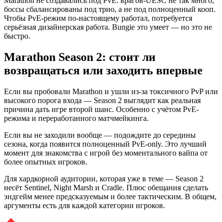
Marathon не создавались под PvE: врагов-UESC не так много,
боссы сбалансированы под трио, а не под полноценный кооп.
Чтобы PvE-режим по-настоящему работал, потребуется
серьёзная дизайнерская работа. Bungie это умеет — но это не
быстро.
Marathon Season 2: стоит ли
возвращаться или заходить впервые
Если вы пробовали Marathon и ушли из-за токсичного PvP или
высокого порога входа — Season 2 выглядит как реальная
причина дать игре второй шанс. Особенно с учётом PvE-
режима и переработанного матчмейкинга.
Если вы не заходили вообще — подождите до середины
сезона, когда появится полноценный PvE-only. Это лучший
момент для знакомства с игрой без моментального вайпа от
более опытных игроков.
Для хардкорной аудитории, которая уже в теме — Season 2
несёт Sentinel, Night Marsh и Cradle. Плюс обещания сделать
эндгейм менее предсказуемым и более тактическим. В общем,
аргументы есть для каждой категории игроков.