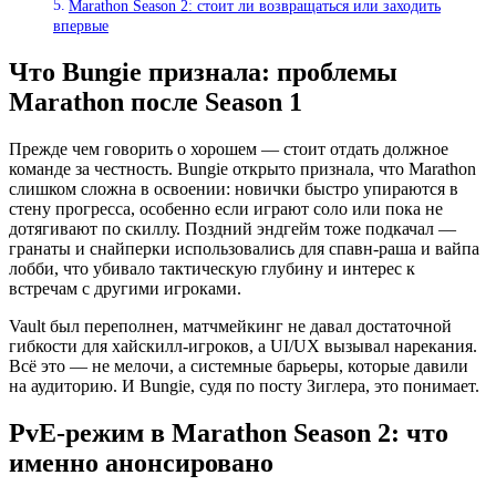
Marathon Season 2: стоит ли возвращаться или заходить
впервые
Что Bungie признала: проблемы
Marathon после Season 1
Прежде чем говорить о хорошем — стоит отдать должное
команде за честность. Bungie открыто признала, что Marathon
слишком сложна в освоении: новички быстро упираются в
стену прогресса, особенно если играют соло или пока не
дотягивают по скиллу. Поздний эндгейм тоже подкачал —
гранаты и снайперки использовались для спавн-раша и вайпа
лобби, что убивало тактическую глубину и интерес к
встречам с другими игроками.
Vault был переполнен, матчмейкинг не давал достаточной
гибкости для хайскилл-игроков, а UI/UX вызывал нарекания.
Всё это — не мелочи, а системные барьеры, которые давили
на аудиторию. И Bungie, судя по посту Зиглера, это понимает.
PvE-режим в Marathon Season 2: что
именно анонсировано