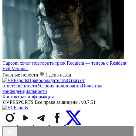
Capcom хочет повторить трюк Requiem — теперь с Resident
Evil Veronica
Главные новости
1 день назад
Правообладателям
Отказ от
ответственности
Условия пользования
Политика
конфиденциальности
Контактная информация
©VPESPORTS Все права защищены. v0.7.51