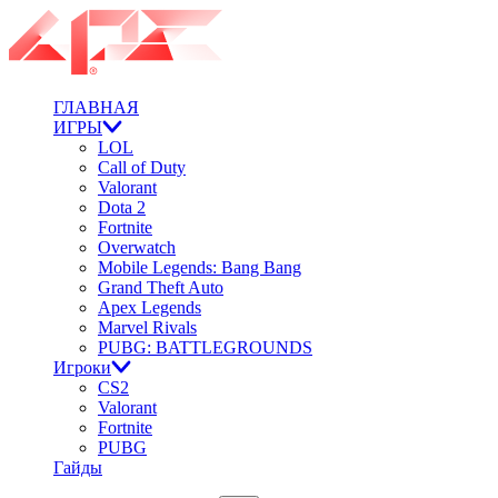
ГЛАВНАЯ
ИГРЫ
LOL
Call of Duty
Valorant
Dota 2
Fortnite
Overwatch
Mobile Legends: Bang Bang
Grand Theft Auto
Apex Legends
Marvel Rivals
PUBG: BATTLEGROUNDS
Игроки
CS2
Valorant
Fortnite
PUBG
Гайды