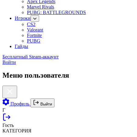
Apex Legends
Marvel Rivals
PUBG: BATTLEGROUNDS
Игроки
CS2
Valorant
Fortnite
PUBG
Гайды
Бесплатный Steam-аккаунт
Войти
Меню пользователя
Профиль
Выйти
Г
Гость
КАТЕГОРИЯ