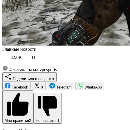
Главные новости
32.6K
11
4 месяца назад
vpesports
Поделиться в соцсетях
Facebook
X
Telegram
WhatsApp
Мне нравится
2
Не нравится
1