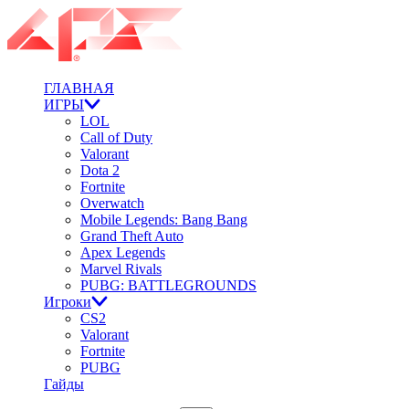
ГЛАВНАЯ
ИГРЫ
LOL
Call of Duty
Valorant
Dota 2
Fortnite
Overwatch
Mobile Legends: Bang Bang
Grand Theft Auto
Apex Legends
Marvel Rivals
PUBG: BATTLEGROUNDS
Игроки
CS2
Valorant
Fortnite
PUBG
Гайды