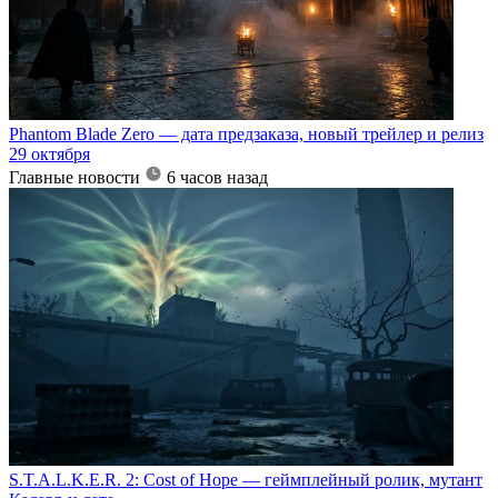
Phantom Blade Zero — дата предзаказа, новый трейлер и релиз
29 октября
Главные новости
6 часов назад
S.T.A.L.K.E.R. 2: Cost of Hope — геймплейный ролик, мутант