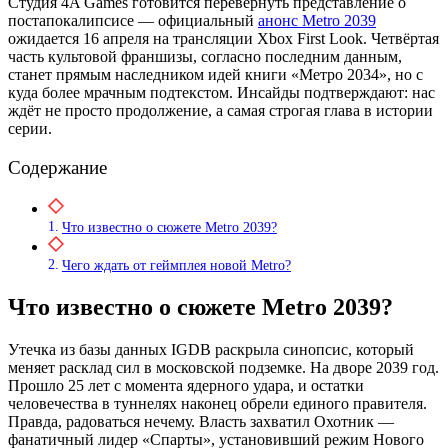
Студия 4A Games готовится перевернуть представление о
постапокалипсисе — официальный
анонс Metro 2039
ожидается 16 апреля на трансляции Xbox First Look. Четвёртая
часть культовой франшизы, согласно последним данным,
станет прямым наследником идей книги «Метро 2034», но с
куда более мрачным подтекстом. Инсайды подтверждают: нас
ждёт не просто продолжение, а самая строгая глава в истории
серии.
Содержание
Что известно о сюжете Metro 2039?
Чего ждать от геймплея новой Metro?
Что известно о сюжете Metro 2039?
Утечка из базы данных IGDB раскрыла синопсис, который
меняет расклад сил в московской подземке. На дворе 2039 год.
Прошло 25 лет с момента ядерного удара, и остатки
человечества в туннелях наконец обрели единого правителя.
Правда, радоваться нечему. Власть захватил Охотник —
фанатичный лидер «Спарты», установивший режим Нового