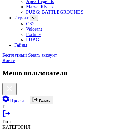
Apex Legends
Marvel Rivals
PUBG: BATTLEGROUNDS
Игроки
CS2
Valorant
Fortnite
PUBG
Гайды
Бесплатный Steam-аккаунт
Войти
Меню пользователя
Профиль
Выйти
Г
Гость
КАТЕГОРИЯ