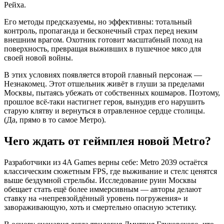
Рейха.
Его методы предсказуемы, но эффективны: тотальный
контроль, пропаганда и бесконечный страх перед неким
внешним врагом. Охотник готовит масштабный поход на
поверхность, превращая выживших в пушечное мясо для
своей новой войны.
В этих условиях появляется второй главный персонаж —
Незнакомец. Этот отшельник живёт в глуши за пределами
Москвы, пытаясь убежать от собственных кошмаров. Поэтому,
прошлое всё-таки настигнет героя, вынудив его нарушить
старую клятву и вернуться в отравленное сердце столицы.
(Да, прямо в то самое Метро).
Чего ждать от геймплея новой Metro?
Разработчики из 4A Games верны себе: Metro 2039 остаётся
классическим сюжетным FPS, где выживание и стелс ценятся
выше бездумной стрельбы. Исследование руин Москвы
обещает стать ещё более иммерсивным — авторы делают
ставку на «непревзойдённый уровень погружения» и
завораживающую, хоть и смертельно опасную эстетику.