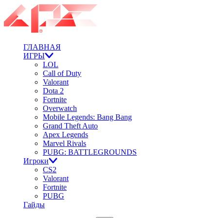
ГЛАВНАЯ
ИГРЫ
LOL
Call of Duty
Valorant
Dota 2
Fortnite
Overwatch
Mobile Legends: Bang Bang
Grand Theft Auto
Apex Legends
Marvel Rivals
PUBG: BATTLEGROUNDS
Игроки
CS2
Valorant
Fortnite
PUBG
Гайды