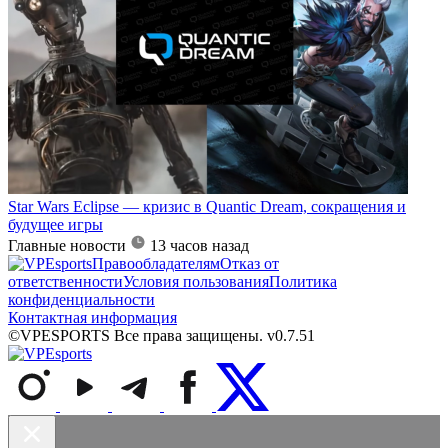
Star Wars Eclipse — кризис в Quantic Dream, сокращения и
будущее игры
Главные новости
13 часов назад
Правообладателям
Отказ от
ответственности
Условия пользования
Политика
конфиденциальности
Контактная информация
©VPESPORTS Все права защищены. v0.7.51