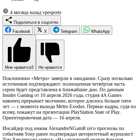
4 месяца назад
vpesports
Поделиться в соцсетях
Facebook
X
Telegram
WhatsApp
Мне нравится
3
Не нравится
Поклонники «Метро» замерли в ожидании. Сразу несколько
источников подтверждают: полноценная четвёртая часть
серии будет представлена в ближайшие дни. По данным
Insider Gaming от 10 апреля 2026 года, студия 4A Games
наконец прерывает молчание, которое длилось больше пяти
лет — с момента выхода Metro Exodus. Первые кадры, судя по
всему, покажут на презентации PlayStation State of Play.
Ориентировочная дата — 16 апреля.
Инсайдер под ником AlexandreNGamR (его прогнозы по
событиям Sony ранее подтверждал авторитетный журналист
Том Хендерсон) заявил: «На следующей неделе фанатов