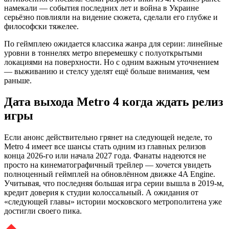
намекали — события последних лет и война в Украине
серьёзно повлияли на видение сюжета, сделали его глубже и
философски тяжелее.
По геймплею ожидается классика жанра для серии: линейные
уровни в тоннелях метро вперемешку с полуоткрытыми
локациями на поверхности. Но с одним важным уточнением
— выживанию и стелсу уделят ещё больше внимания, чем
раньше.
Дата выхода Metro 4 когда ждать релиз
игры
Если анонс действительно грянет на следующей неделе, то
Metro 4 имеет все шансы стать одним из главных релизов
конца 2026-го или начала 2027 года. Фанаты надеются не
просто на кинематографичный трейлер — хочется увидеть
полноценный геймплей на обновлённом движке 4A Engine.
Учитывая, что последняя большая игра серии вышла в 2019-м,
кредит доверия к студии колоссальный. А ожидания от
«следующей главы» истории московского метрополитена уже
достигли своего пика.