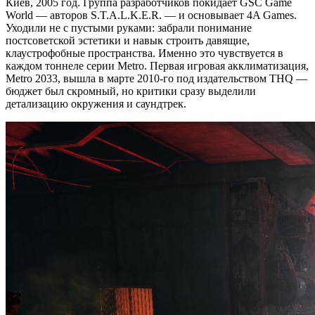
Киев, 2005 год. Группа разработчиков покидает GSC Game
World — авторов S.T.A.L.K.E.R. — и основывает 4A Games.
Уходили не с пустыми руками: забрали понимание
постсоветской эстетики и навык строить давящие,
клаустрофобные пространства. Именно это чувствуется в
каждом тоннеле серии Metro. Первая игровая акклиматизация,
Metro 2033, вышла в марте 2010-го под издательством THQ —
бюджет был скромный, но критики сразу выделили
детализацию окружения и саундтрек.