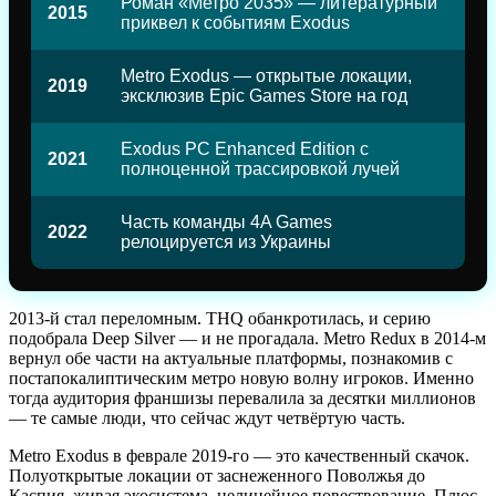
Роман «Метро 2035» — литературный
2015
приквел к событиям Exodus
Metro Exodus — открытые локации,
2019
эксклюзив Epic Games Store на год
Exodus PC Enhanced Edition с
2021
полноценной трассировкой лучей
Часть команды 4A Games
2022
релоцируется из Украины
2013-й стал переломным. THQ обанкротилась, и серию
подобрала Deep Silver — и не прогадала. Metro Redux в 2014-м
вернул обе части на актуальные платформы, познакомив с
постапокалиптическим метро новую волну игроков. Именно
тогда аудитория франшизы перевалила за десятки миллионов
— те самые люди, что сейчас ждут четвёртую часть.
Metro Exodus в феврале 2019-го — это качественный скачок.
Полуоткрытые локации от заснеженного Поволжья до
Каспия, живая экосистема, нелинейное повествование. Плюс