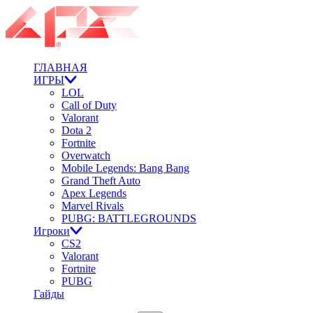
ГЛАВНАЯ
ИГРЫ
LOL
Call of Duty
Valorant
Dota 2
Fortnite
Overwatch
Mobile Legends: Bang Bang
Grand Theft Auto
Apex Legends
Marvel Rivals
PUBG: BATTLEGROUNDS
Игроки
CS2
Valorant
Fortnite
PUBG
Гайды