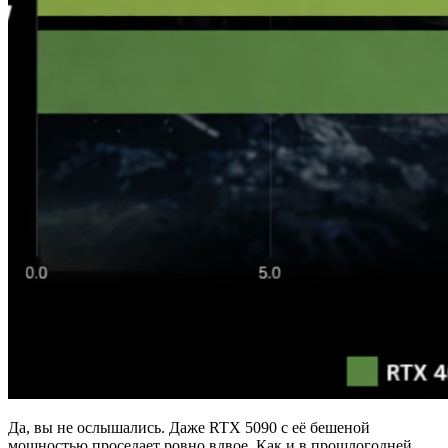
Да, вы не ослышались. Даже RTX 5090 с её бешеной
мощностью проседает ровно вдвое. Как и в прошлогодней