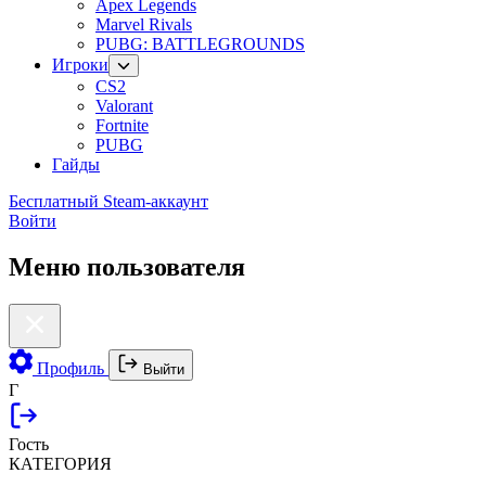
Apex Legends
Marvel Rivals
PUBG: BATTLEGROUNDS
Игроки
CS2
Valorant
Fortnite
PUBG
Гайды
Бесплатный Steam-аккаунт
Войти
Меню пользователя
Профиль
Выйти
Г
Гость
КАТЕГОРИЯ