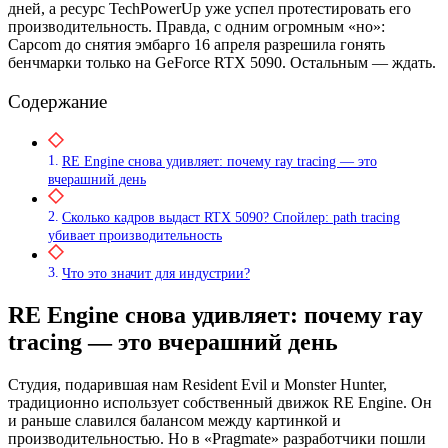
дней, а ресурс TechPowerUp уже успел протестировать его
производительность. Правда, с одним огромным «но»:
Capcom до снятия эмбарго 16 апреля разрешила гонять
бенчмарки только на GeForce RTX 5090. Остальным — ждать.
Содержание
RE Engine снова удивляет: почему ray tracing — это
вчерашний день
Сколько кадров выдаст RTX 5090? Спойлер: path tracing
убивает производительность
Что это значит для индустрии?
RE Engine снова удивляет: почему ray
tracing — это вчерашний день
Студия, подарившая нам Resident Evil и Monster Hunter,
традиционно использует собственный движок RE Engine. Он
и раньше славился балансом между картинкой и
производительностью. Но в «Pragmate» разработчики пошли