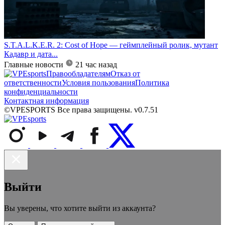
S.T.A.L.K.E.R. 2: Cost of Hope — геймплейный ролик, мутант
Кадавр и дата...
Главные новости
21 час назад
Правообладателям
Отказ от
ответственности
Условия пользования
Политика
конфиденциальности
Контактная информация
©VPESPORTS Все права защищены. v0.7.51
Выйти
Вы уверены, что хотите выйти из аккаунта?