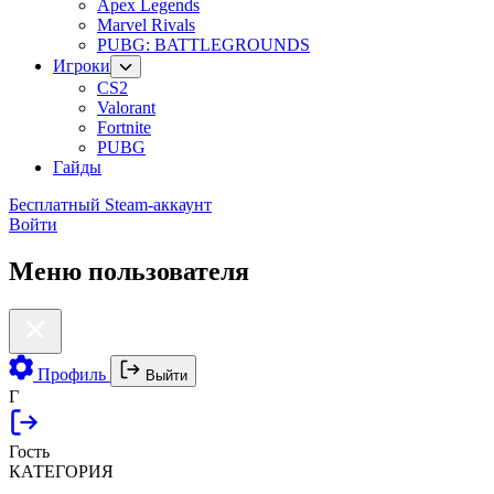
Apex Legends
Marvel Rivals
PUBG: BATTLEGROUNDS
Игроки
CS2
Valorant
Fortnite
PUBG
Гайды
Бесплатный Steam-аккаунт
Войти
Меню пользователя
Профиль
Выйти
Г
Гость
КАТЕГОРИЯ