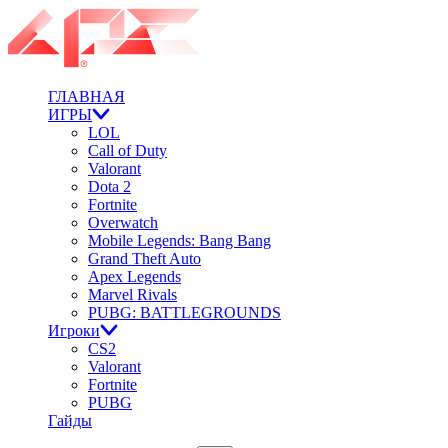
ГЛАВНАЯ
ИГРЫ
LOL
Call of Duty
Valorant
Dota 2
Fortnite
Overwatch
Mobile Legends: Bang Bang
Grand Theft Auto
Apex Legends
Marvel Rivals
PUBG: BATTLEGROUNDS
Игроки
CS2
Valorant
Fortnite
PUBG
Гайды