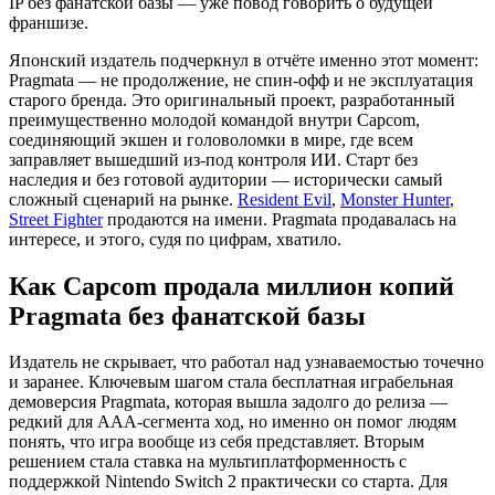
IP без фанатской базы — уже повод говорить о будущей
франшизе.
Японский издатель подчеркнул в отчёте именно этот момент:
Pragmata — не продолжение, не спин-офф и не эксплуатация
старого бренда. Это оригинальный проект, разработанный
преимущественно молодой командой внутри Capcom,
соединяющий экшен и головоломки в мире, где всем
заправляет вышедший из-под контроля ИИ. Старт без
наследия и без готовой аудитории — исторически самый
сложный сценарий на рынке.
Resident Evil
,
Monster Hunter
,
Street Fighter
продаются на имени. Pragmata продавалась на
интересе, и этого, судя по цифрам, хватило.
Как Capcom продала миллион копий
Pragmata без фанатской базы
Издатель не скрывает, что работал над узнаваемостью точечно
и заранее. Ключевым шагом стала бесплатная играбельная
демоверсия Pragmata, которая вышла задолго до релиза —
редкий для AAA-сегмента ход, но именно он помог людям
понять, что игра вообще из себя представляет. Вторым
решением стала ставка на мультиплатформенность с
поддержкой Nintendo Switch 2 практически со старта. Для