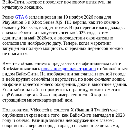
Вайс-Сити, которое позволяет по-новому взглянуть на
культовую локацию.
Релиз
GTA 6
запланирован на 19 ноября 2026 года для
PlayStation 5 и Xbox Series X|S. ПК-версия, как это обычно
бывает у Rockstar, выйдет позже. Игра переносилась дважды:
сначала её хотели выпустить осенью 2025 года, затем
сдвинули на май 2026-го, а впоследствии окончательно
согласовали ноябрьскую дату. Теперь, когда маркетинг
запущен на полную мощность, очередных переносов можно
не опасаться.
Вместе с объявлением о предзаказах на официальном сайте
Rockstar появилась
новая посадочная страница
с обновлённым
видом Вайс-Сити. На изображении запечатлён ночной город:
в небе кружат самолёты и вертолёты, по воде скользят лодки,
на фоне виднеется колесо обозрения, доки и высотные здания.
Если зайти на сайт и прокрутить страницу, можно заметить
ещё больше деталей — например, теннисный корт и
строящийся многоквартирный дом.
Пользователь Videotech в соцсети X (бывший Twitter) уже
опубликовал сравнение того, как Вайс-Сити выглядел в 2023
году и сейчас. Разница заметна невооружённым глазом:
современная версия города гораздо насыщеннее деталями,