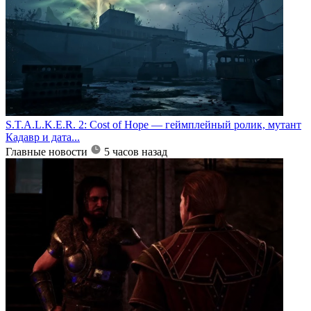
S.T.A.L.K.E.R. 2: Cost of Hope — геймплейный ролик, мутант
Кадавр и дата...
Главные новости
5 часов назад