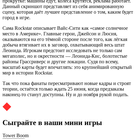
прокрутке: машины едут, колёса крутятся, реклама работает.
Данный скриншот представляет из себя анимированную
сцену, которая даёт лучшее представление о том, каким будет
город в игре.
Сама Rockstar описывает Вайс-Сити как «самое солнечное
место в Америке». Главные герои, Джейсон и Люсия,
оказываются на его тёмной стороне после того, как лёгкая
добыча втягивает их в заговор, охватывающий весь штат
Леонида. Игрокам предстоит исследовать не только сам
мегаполис, но и окрестности — Леонида-Кис, болотистые
районы Грассриверс и другие локации. Судя по всему,
масштаб карты будет впечатлять: это крупнейший открытый
мир в истории Rockstar.
Так что пока фанаты пересматривают новые кадры и строят
теории, остаётся только ждать 25 июня, когда предзаказы
наконец-то станут доступны. Ну и до ноября рукой подать.
Сыграйте в наши мини игры
Tower Boom