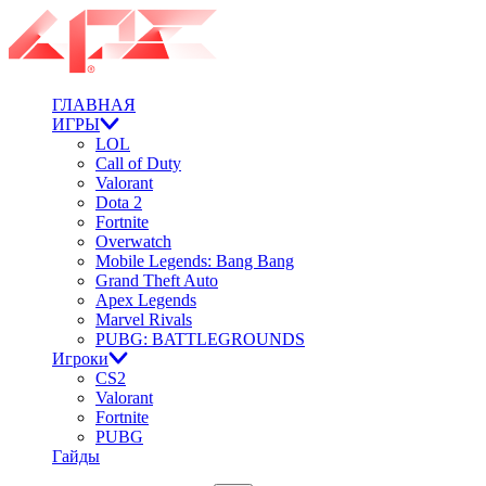
ГЛАВНАЯ
ИГРЫ
LOL
Call of Duty
Valorant
Dota 2
Fortnite
Overwatch
Mobile Legends: Bang Bang
Grand Theft Auto
Apex Legends
Marvel Rivals
PUBG: BATTLEGROUNDS
Игроки
CS2
Valorant
Fortnite
PUBG
Гайды