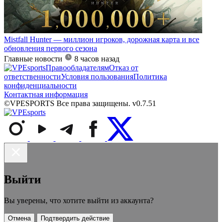
Mistfall Hunter — миллион игроков, дорожная карта и все
обновления первого сезона
Главные новости
8 часов назад
Правообладателям
Отказ от
ответственности
Условия пользования
Политика
конфиденциальности
Контактная информация
©VPESPORTS Все права защищены. v0.7.51
Выйти
Вы уверены, что хотите выйти из аккаунта?
Отмена
Подтвердить действие