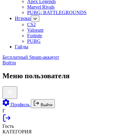
Apex Legends
Marvel Rivals
PUBG: BATTLEGROUNDS
Игроки
CS2
Valorant
Fortnite
PUBG
Гайды
Бесплатный Steam-аккаунт
Войти
Меню пользователя
Профиль
Выйти
Г
Гость
КАТЕГОРИЯ