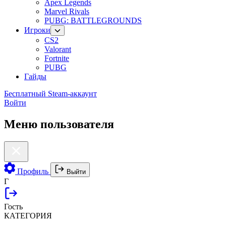
Apex Legends
Marvel Rivals
PUBG: BATTLEGROUNDS
Игроки
CS2
Valorant
Fortnite
PUBG
Гайды
Бесплатный Steam-аккаунт
Войти
Меню пользователя
Профиль
Выйти
Г
Гость
КАТЕГОРИЯ