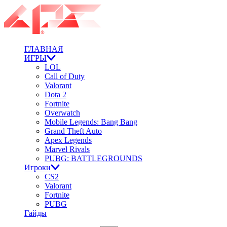
ГЛАВНАЯ
ИГРЫ
LOL
Call of Duty
Valorant
Dota 2
Fortnite
Overwatch
Mobile Legends: Bang Bang
Grand Theft Auto
Apex Legends
Marvel Rivals
PUBG: BATTLEGROUNDS
Игроки
CS2
Valorant
Fortnite
PUBG
Гайды