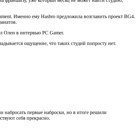
на франшизу, уже который месяц не может найти студию,
tainment. Именно ему Hasbro предложила возглавить проект BG4.
фанатов.
ил Олен в интервью PC Gamer.
ладывается ощущение, что таких студий попросту нет.
ли набросать первые наброски, но в итоге решили
ствуют себя прекрасно.