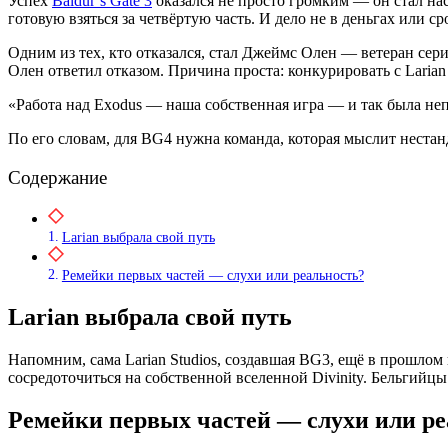
Успех
Baldur’s Gate 3
оказался не просто громким — он стал на
готовую взяться за четвёртую часть. И дело не в деньгах или с
Одним из тех, кто отказался, стал Джеймс Олен — ветеран серии
Олен ответил отказом. Причина проста: конкурировать с Larian
«Работа над Exodus — наша собственная игра — и так была неп
По его словам, для BG4 нужна команда, которая мыслит нестан
Содержание
Larian выбрала свой путь
Ремейки первых частей — слухи или реальность?
Larian выбрала свой путь
Напомним, сама Larian Studios, создавшая BG3, ещё в прошлом 
сосредоточиться на собственной вселенной Divinity. Бельгийцы
Ремейки первых частей — слухи или ре