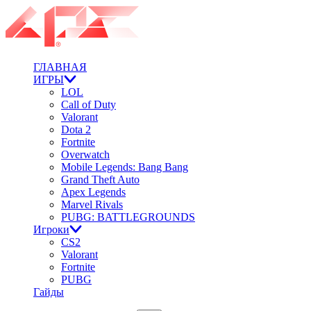
ГЛАВНАЯ
ИГРЫ
LOL
Call of Duty
Valorant
Dota 2
Fortnite
Overwatch
Mobile Legends: Bang Bang
Grand Theft Auto
Apex Legends
Marvel Rivals
PUBG: BATTLEGROUNDS
Игроки
CS2
Valorant
Fortnite
PUBG
Гайды