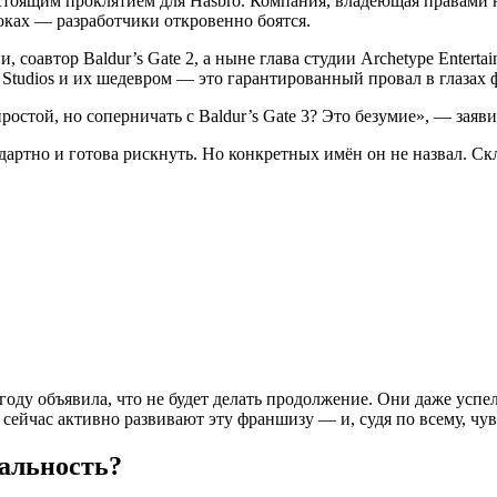
стоящим проклятием для Hasbro. Компания, владеющая правами 
роках — разработчики откровенно боятся.
, соавтор Baldur’s Gate 2, а ныне глава студии Archetype Enter
 Studios и их шедевром — это гарантированный провал в глазах 
ростой, но соперничать с Baldur’s Gate 3? Это безумие», — заяв
дартно и готова рискнуть. Но конкретных имён он не назвал. Ск
году объявила, что не будет делать продолжение. Они даже успе
 сейчас активно развивают эту франшизу — и, судя по всему, чув
альность?