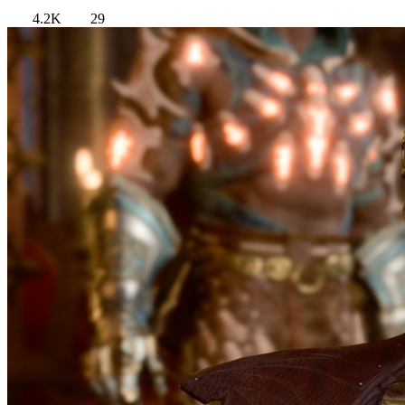
4.2K
29