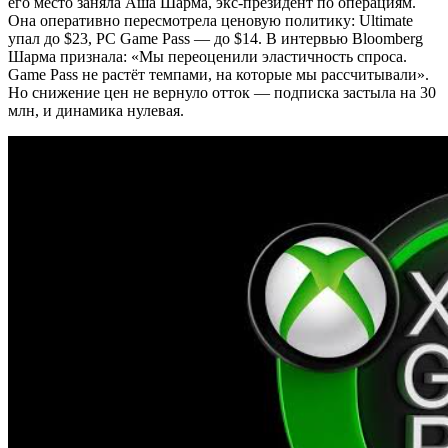
его место заняла Аша Шарма, экс-президент по операциям.
Она оперативно пересмотрела ценовую политику: Ultimate
упал до $23, PC Game Pass — до $14. В интервью Bloomberg
Шарма признала: «Мы переоценили эластичность спроса.
Game Pass не растёт темпами, на которые мы рассчитывали».
Но снижение цен не вернуло отток — подписка застыла на 30
млн, и динамика нулевая.