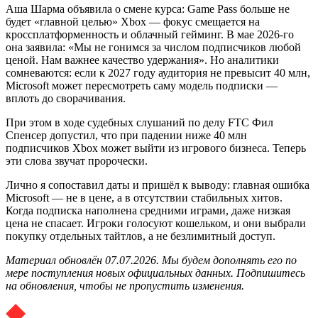
Аша Шарма объявила о смене курса: Game Pass больше не
будет «главной целью» Xbox — фокус смещается на
кроссплатформенность и облачный гейминг. В мае 2026-го
она заявила: «Мы не гонимся за числом подписчиков любой
ценой. Нам важнее качество удержания». Но аналитики
сомневаются: если к 2027 году аудитория не превысит 40 млн,
Microsoft может пересмотреть саму модель подписки —
вплоть до сворачивания.
При этом в ходе судебных слушаний по делу FTC Фил
Спенсер допустил, что при падении ниже 40 млн
подписчиков Xbox может выйти из игрового бизнеса. Теперь
эти слова звучат пророчески.
Лично я сопоставил даты и пришёл к выводу: главная ошибка
Microsoft — не в цене, а в отсутствии стабильных хитов.
Когда подписка наполнена средними играми, даже низкая
цена не спасает. Игроки голосуют кошельком, и они выбрали
покупку отдельных тайтлов, а не безлимитный доступ.
Материал обновлён 07.07.2026. Мы будем дополнять его по
мере поступления новых официальных данных. Подпишитесь
на обновления, чтобы не пропустить изменения.