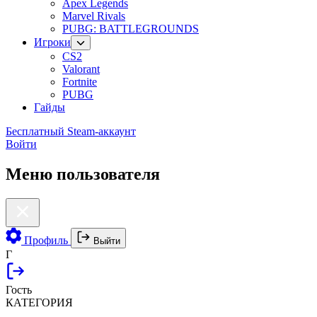
Apex Legends
Marvel Rivals
PUBG: BATTLEGROUNDS
Игроки
CS2
Valorant
Fortnite
PUBG
Гайды
Бесплатный Steam-аккаунт
Войти
Меню пользователя
Профиль
Выйти
Г
Гость
КАТЕГОРИЯ