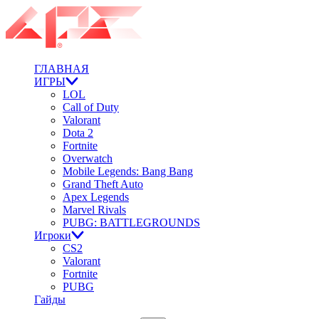
ГЛАВНАЯ
ИГРЫ
LOL
Call of Duty
Valorant
Dota 2
Fortnite
Overwatch
Mobile Legends: Bang Bang
Grand Theft Auto
Apex Legends
Marvel Rivals
PUBG: BATTLEGROUNDS
Игроки
CS2
Valorant
Fortnite
PUBG
Гайды