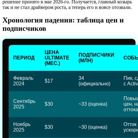
решение принято в мае 2026-го. Получается, главный козырь
так и не стал драйвером роста, а теперь его и вовсе отозвали.
Хронология падения: таблица цен и
подписчиков
ЦЕНА
ПОДПИСЧИКИ
ПЕРИОД
ULTIMATE
СОБ
(МЛН)
(МЕС.)
Февраль
34
Пик, с
$17
2024
(официально)
с Acti
Повы
Сентябрь
$30
~33 (оценка)
цен, 
2025
отток
Ноябрь
Отток
$30
~30 (оценка)
2025
ускор