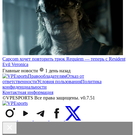
Capcom хочет повторить трюк Requiem — теперь с Resident
Evil Veronica
Главные новости
1 день назад
Правообладателям
Отказ от
ответственности
Условия пользования
Политика
конфиденциальности
Контактная информация
©VPESPORTS Все права защищены. v0.7.51