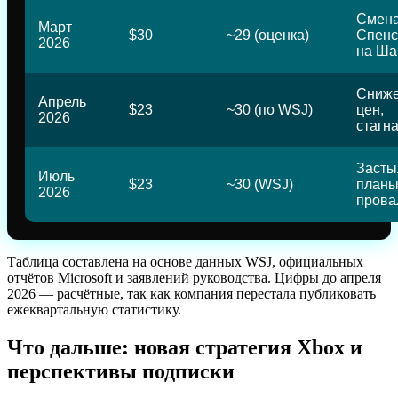
Смен
Март
$30
~29 (оценка)
Спенс
2026
на Ша
Сниж
Апрель
$23
~30 (по WSJ)
цен,
2026
стагн
Засты
Июль
$23
~30 (WSJ)
план
2026
прова
Таблица составлена на основе данных WSJ, официальных
отчётов Microsoft и заявлений руководства. Цифры до апреля
2026 — расчётные, так как компания перестала публиковать
ежеквартальную статистику.
Что дальше: новая стратегия Xbox и
перспективы подписки