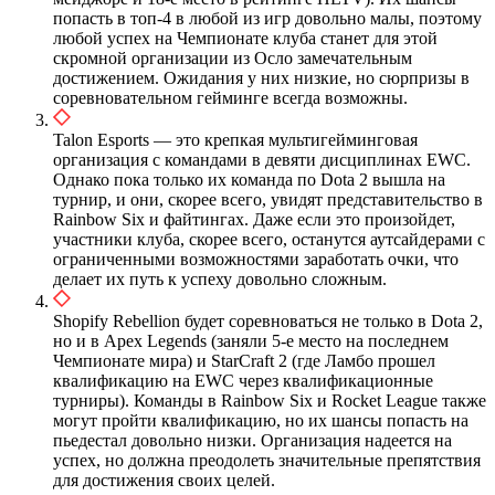
попасть в топ-4 в любой из игр довольно малы, поэтому
любой успех на Чемпионате клуба станет для этой
скромной организации из Осло замечательным
достижением. Ожидания у них низкие, но сюрпризы в
соревновательном гейминге всегда возможны.
Talon Esports — это крепкая мультигейминговая
организация с командами в девяти дисциплинах EWC.
Однако пока только их команда по Dota 2 вышла на
турнир, и они, скорее всего, увидят представительство в
Rainbow Six и файтингах. Даже если это произойдет,
участники клуба, скорее всего, останутся аутсайдерами с
ограниченными возможностями заработать очки, что
делает их путь к успеху довольно сложным.
Shopify Rebellion будет соревноваться не только в Dota 2,
но и в Apex Legends (заняли 5-е место на последнем
Чемпионате мира) и StarCraft 2 (где Ламбо прошел
квалификацию на EWC через квалификационные
турниры). Команды в Rainbow Six и Rocket League также
могут пройти квалификацию, но их шансы попасть на
пьедестал довольно низки. Организация надеется на
успех, но должна преодолеть значительные препятствия
для достижения своих целей.