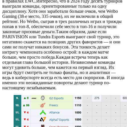
в правилах EWC.Интересно, что в 2024 году десять турниров
выиграли команды, ориентированные только на одну
дисциплину. Хотя они заработали больше очков, чем Weibo
Gaming (38-е место, 335 очков), их не включили в общий
рейтинг. Но Weibo, сыграв в трех различных играх и трижды
попав в топ-8, обеспечили себе место в топ-16 и получили
законные призовые деньги.Таким образом, даже если
PARIVISION или Tundra Esports выиграют свой турнир, это
негативно скажется на позициях других фаворитов — и они
сами не получат никаких бонусов. Эта тонкость делает
интригу чемпионата особенно острой: в каждом матче
больше, чем просто победа.Каждая встреча теперь как
отдельная глава большой истории. Независимые команды
могут удивить больше, чем кажется на первый взгляд. Их
игры будут смотреть не только фанаты, но и аналитики —
ведь в киберспорте всегда есть место для сюрпризов. И иногда
именно эти неожиданные повороты делают турнир по-
настоящему незабываемым.