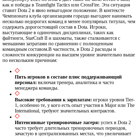
как и победы в Teamfight Tactics или CrossFire. Эта ситуация
ставит Dota 2 в явно невыгодное положение. В контексте
Чемпионата клуба организациям гораздо выгоднее нанимать
несколько недорогих команд в менее популярных титулах, чем
содержать дорогостоящий состав в Dota. Игроки,
выступающие в одиночных дисциплинах, таких как
файтинги, StarCraft II и шахматы, также сталкиваются с
меньшими затратами по сравнению с полноценным
командным составом.В частности, в Dota 2 расходы и
сложности конкуренции на высшем уровне значительно выше
по нескольким причинам:
Пять игроков в составе плюс поддерживающий
персонал:
включая тренера, аналитика и часто
менеджера команды.
Высокие требования к зарплатам:
игроки уровня Tier-
1, особенно те, у кого есть опыт участия в Major или The
International, требуют значительных контрактов.
Интенсивные тренировочные лагеря:
успех в Dota 2
часто требует длительных тренировочных периодов,
зачастую в централизованных местах, что увеличивает