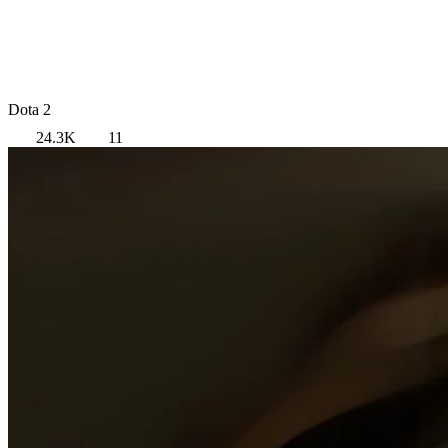
Dota 2
24.3K
11