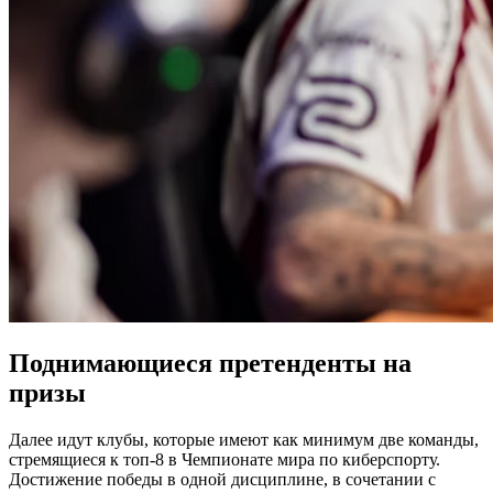
Поднимающиеся претенденты на
призы
Далее идут клубы, которые имеют как минимум две команды,
стремящиеся к топ-8 в Чемпионате мира по киберспорту.
Достижение победы в одной дисциплине, в сочетании с