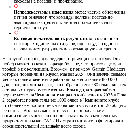
расходы на поездки и проживание.
Непредсказуемые изменения мета:
частые обновления
патчей означают, что команды должны постоянно
адаптировать стратегии, иногда полностью меняя
героический пул.
Высокая волатильность результатов:
в отличие от
некоторых одиночных титулов, одна неудача одного
игрока может разрушить всю командную синергию.
На другой стороне, для лидеров, стремящихся к титулу Dota,
победа может означать гораздо больше, чем просто еще один
трофей в их коллекции. Возьмем, к примеру, Gaimin Gladiators,
которые победили на Riyadh Masters 2024. Они заняли седьмое
место в общем зачете и заработали впечатляющие 800 000
долларов, несмотря на то, что набрали всего 280 очков во всех
остальных играх вместе взятых. Команда, которая займет
первое место на Чемпионате мира по киберспорту 2025 в Dota
2, заработает значительные 1000 очков в Чемпионате клуба,
что более чем достаточно, чтобы занять место в топ-20 общего
рейтинга. Это вызывает интересный вопрос: какие
организации смогут воспользоваться таким значительным
приростом в начале EWC? Их стратегии могут сформировать
соревновательный ландшафт всего сезона.