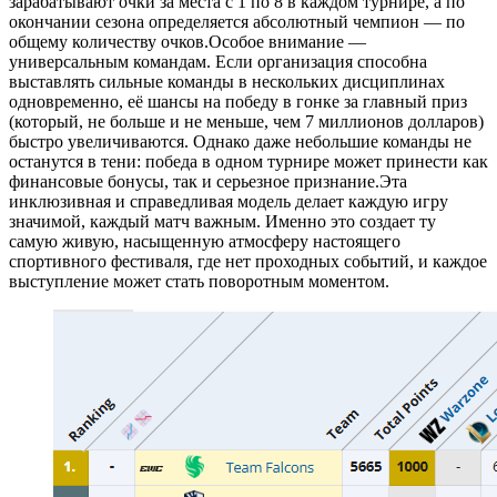
зарабатывают очки за места с 1 по 8 в каждом турнире, а по
окончании сезона определяется абсолютный чемпион — по
общему количеству очков.Особое внимание —
универсальным командам. Если организация способна
выставлять сильные команды в нескольких дисциплинах
одновременно, её шансы на победу в гонке за главный приз
(который, не больше и не меньше, чем 7 миллионов долларов)
быстро увеличиваются. Однако даже небольшие команды не
останутся в тени: победа в одном турнире может принести как
финансовые бонусы, так и серьезное признание.Эта
инклюзивная и справедливая модель делает каждую игру
значимой, каждый матч важным. Именно это создает ту
самую живую, насыщенную атмосферу настоящего
спортивного фестиваля, где нет проходных событий, и каждое
выступление может стать поворотным моментом.