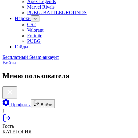
Apex Legends
Marvel Rivals
PUBG: BATTLEGROUNDS
Игроки
CS2
Valorant
Fortnite
PUBG
Гайды
Бесплатный Steam-аккаунт
Войти
Меню пользователя
Профиль
Выйти
Г
Гость
КАТЕГОРИЯ