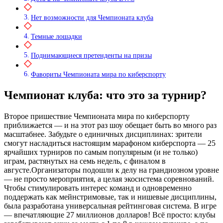
Нет возможности для Чемпионата клуба
Темные лошадки
Поднимающиеся претенденты на призы
Фавориты Чемпионата мира по киберспорту
Чемпионат клуба: что это за турнир?
Второе пришествие Чемпионата мира по киберспорту
приближается — и на этот раз шоу обещает быть во много раз
масштабнее. Забудьте о единичных дисциплинах: зрители
смогут насладиться настоящим марафоном киберспорта — 25
ярчайших турниров по самым популярным (и не только)
играм, растянутых на семь недель, с финалом в
августе.Организаторы подошли к делу на грандиозном уровне
— не просто мероприятия, а целая экосистема соревнований.
Чтобы стимулировать интерес команд и одновременно
поддержать как мейнстримовые, так и нишевые дисциплины,
была разработана универсальная рейтинговая система. В игре
— впечатляющие 27 миллионов долларов! Всё просто: клубы