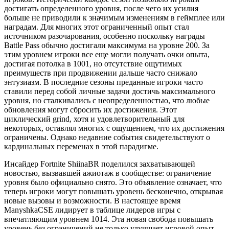
достигать определенного уровня, после чего их усилия
больше не приводили к значимым изменениям в геймплее или
наградам. Для многих этот ограниченный опыт стал
источником разочарования, особенно поскольку награды
Battle Pass обычно достигали максимума на уровне 200. За
этим уровнем игроки все еще могли получать очки опыта,
достигая потолка в 1001, но отсутствие ощутимых
преимуществ при продвижении дальше часто снижало
энтузиазм. В последние сезоны преданные игроки часто
ставили перед собой личные задачи достичь максимального
уровня, но сталкивались с неопределенностью, что любые
обновления могут сбросить их достижения. Этот
циклический grind, хотя и удовлетворительный для
некоторых, оставлял многих с ощущением, что их достижения
ограничены. Однако недавние события свидетельствуют о
кардинальных переменах в этой парадигме.
Инсайдер Fortnite ShiinaBR поделился захватывающей
новостью, вызвавшей ажиотаж в сообществе: ограничение
уровня было официально снято. Это объявление означает, что
теперь игроки могут повышать уровень бесконечно, открывая
новые вызовы и возможности. В настоящее время
ManyshkaCSE лидирует в таблице лидеров игры с
впечатляющим уровнем 1014. Эта новая свобода повышать
уровень без ограничений не только улучшает игровой опыт,