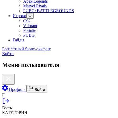
Apex Legends
Marvel Rivals
PUBG: BATTLEGROUNDS
Игроки
CS2
Valorant
Fortnite
PUBG
Гайды
Бесплатный Steam-аккаунт
Войти
Меню пользователя
Профиль
Выйти
Г
Гость
КАТЕГОРИЯ