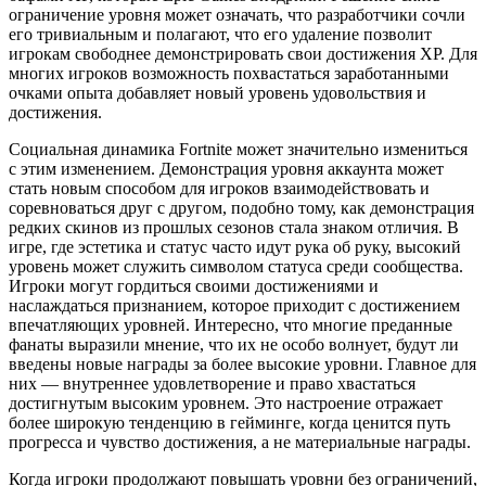
ограничение уровня может означать, что разработчики сочли
его тривиальным и полагают, что его удаление позволит
игрокам свободнее демонстрировать свои достижения XP. Для
многих игроков возможность похвастаться заработанными
очками опыта добавляет новый уровень удовольствия и
достижения.
Социальная динамика Fortnite может значительно измениться
с этим изменением. Демонстрация уровня аккаунта может
стать новым способом для игроков взаимодействовать и
соревноваться друг с другом, подобно тому, как демонстрация
редких скинов из прошлых сезонов стала знаком отличия. В
игре, где эстетика и статус часто идут рука об руку, высокий
уровень может служить символом статуса среди сообщества.
Игроки могут гордиться своими достижениями и
наслаждаться признанием, которое приходит с достижением
впечатляющих уровней. Интересно, что многие преданные
фанаты выразили мнение, что их не особо волнует, будут ли
введены новые награды за более высокие уровни. Главное для
них — внутреннее удовлетворение и право хвастаться
достигнутым высоким уровнем. Это настроение отражает
более широкую тенденцию в гейминге, когда ценится путь
прогресса и чувство достижения, а не материальные награды.
Когда игроки продолжают повышать уровни без ограничений,