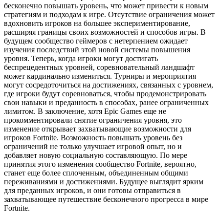
бесконечно повышать уровень, что может привести к новым
стратегиям и подходам к игре. Отсутствие ограничения может
вдохновить игроков на большее экспериментирование,
расширяя границы своих возможностей и способов игры. В
будущем сообщество геймеров с нетерпением ожидает
изучения последствий этой новой системы повышения
уровня. Теперь, когда игроки могут достигать
беспрецедентных уровней, соревновательный ландшафт
может кардинально измениться. Турниры и мероприятия
могут сосредоточиться на достижениях, связанных с уровнем,
где игроки будут соревноваться, чтобы продемонстрировать
свои навыки и преданность в способах, ранее ограниченных
лимитом. В заключение, хотя Epic Games еще не
прокомментировали снятие ограничения уровня, это
изменение открывает захватывающие возможности для
игроков Fortnite. Возможность повышать уровень без
ограничений не только улучшает игровой опыт, но и
добавляет новую социальную составляющую. По мере
принятия этого изменения сообщество Fortnite, вероятно,
станет еще более сплоченным, объединенным общими
переживаниями и достижениями. Будущее выглядит ярким
для преданных игроков, и они готовы отправиться в
захватывающее путешествие бесконечного прогресса в мире
Fortnite.