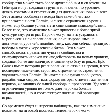
сообщество может стать более дружелюбным и сплоченным.
Геймеры могут создавать группы или кланы по уровням,
делясь советами и стратегиями для достижения новых высот.
Этот аспект сообщества всегда был важной частью
привлекательности Fortnite, и снятие ограничения уровня
может еще больше усилить эти социальные взаимодействия.
Более того, это изменение может привести к более яркой
культуре внутри игры. Игроки могут начать устраивать
мероприятия или соревнования, ориентированные на
достижения уровней, подобно тому, как они сейчас празднуют
победы в матчах королевской битвы. Это может
способствовать развитию чувства сообщества и
стимулировать игроков взаимодействовать на новых уровнях,
создавая более динамичную и связанную базу игроков. Epic
Games имеет историю реагирования на отзывы игроков, и это
последнее изменение, вероятно, отражение их стремления
улучшить опыт Fortnite. Внимательно слушая сообщество,
разработчики создают платформу, которая отвечает желаниям
игроков, желающих большей свободы в прогрессии. Удаление
ограничения уровня не только дает игрокам больше
возможностей, но и соответствует постоянной эволюции
игры.
Со временем будет интересно наблюдать, как это изменение
повлияет на игровой процесс. Теперь игроки могут