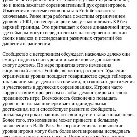
но и вновь зажигает соревновательный дух среди игроков.
Изменения в системе очков опыта в Fortnite являются
ключевыми. Ранее игра работала с жестким ограничением
уровня в 1001, но теперь игроки могут накапливать XP без
верхней границы. Это приглашает к более динамичной игре,
где геймеры могут сосредоточиться на совершенствовании
своих навыков и исследовании различных стратегий без
давления ограничения.
Сообщество с нетерпением обсуждает, насколько далеко они
смогут поднять свои уровни и какие новые достижения
смогут достичь. По мере принятия этого изменения
социальный аспект Fortnite, вероятно, расцветет. Удаление
ограничения уровня поощряет товарищество среди геймеров,
так как они могут делиться советами, праздновать достижения
и участвовать в дружеских соревнованиях. Игроки часто
гордятся своим прогрессом и любят демонстрировать свою
преданность игре. Возможность бесконечно повышать
уровень не только подчеркивает индивидуальные
достижения, но и способствует развитию сообщества,
поскольку игроки сравнивают свои пути и ставят новые цели.
Более того, это изменение может привести к большему
вовлечению в Battle Pass. Без ограничения на повышение
уровня игроки могут быть более мотивированы исследовать
весь спектр доступных наград. Потенциал зарабатывания