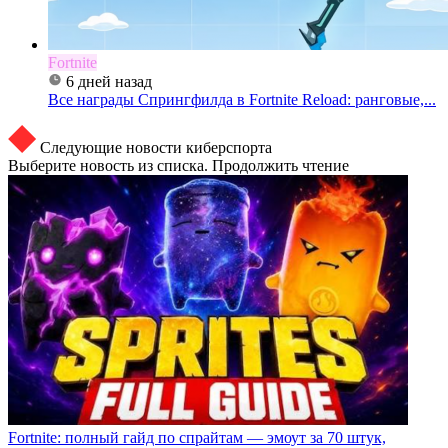
Fortnite
6 дней назад
Все награды Спрингфилда в Fortnite Reload: ранговые,...
Следующие новости киберспорта
Выберите новость из списка. Продолжить чтение
Fortnite: полный гайд по спрайтам — эмоут за 70 штук,