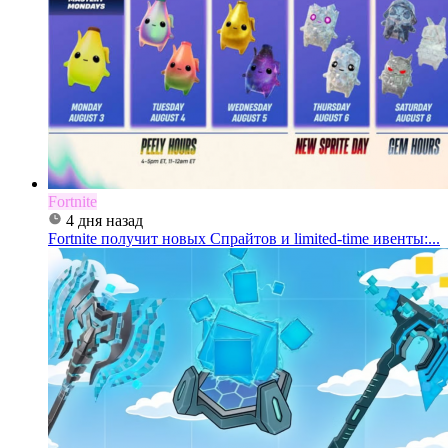
Fortnite
4 дня назад
Fortnite получит новых Спрайтов и limited-time ивенты:...