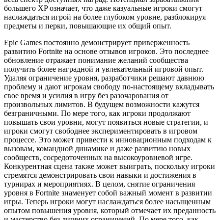
большего XP означает, что даже казуальные игроки смогут
наслаждаться игрой на более глубоком уровне, разблокируя
предметы и перки, повышающие их общий опыт.
Epic Games постоянно демонстрирует приверженность
развитию Fortnite на основе отзывов игроков. Это последнее
обновление отражает понимание желаний сообщества
получить более наградной и увлекательный игровой опыт.
Удаляя ограничение уровня, разработчики решают давнюю
проблему и дают игрокам свободу по-настоящему вкладывать
свое время и усилия в игру без разочарования от
произвольных лимитов. В будущем возможности кажутся
безграничными. По мере того, как игроки продолжают
повышать свои уровни, могут появиться новые стратегии, и
игроки смогут свободнее экспериментировать в игровом
процессе. Это может привести к инновационным подходам к
вызовам, командной динамике и даже развитию новых
сообществ, сосредоточенных на высокоуровневой игре.
Конкурентная сцена также может выиграть, поскольку игроки
стремятся демонстрировать свои навыки и достижения в
турнирах и мероприятиях. В целом, снятие ограничения
уровня в Fortnite знаменует собой важный момент в развитии
игры. Теперь игроки могут наслаждаться более насыщенным
опытом повышения уровня, который отмечает их преданность
и мастерство без лишних ограничений. По мере того, как