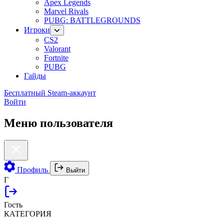
Apex Legends
Marvel Rivals
PUBG: BATTLEGROUNDS
Игроки
CS2
Valorant
Fortnite
PUBG
Гайды
Бесплатный Steam-аккаунт
Войти
Меню пользователя
Профиль
Выйти
Г
Гость
КАТЕГОРИЯ