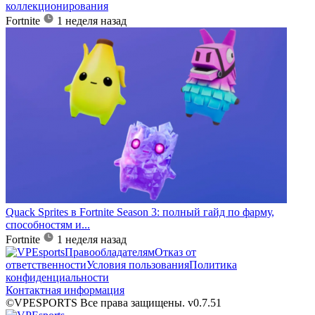
коллекционирования
Fortnite
1 неделя назад
Quack Sprites в Fortnite Season 3: полный гайд по фарму,
способностям и...
Fortnite
1 неделя назад
Правообладателям
Отказ от
ответственности
Условия пользования
Политика
конфиденциальности
Контактная информация
©VPESPORTS Все права защищены. v0.7.51