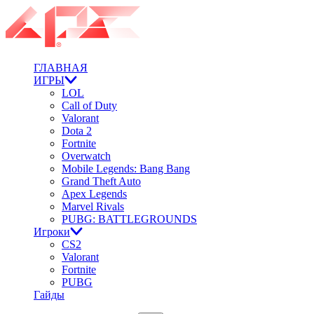
ГЛАВНАЯ
ИГРЫ
LOL
Call of Duty
Valorant
Dota 2
Fortnite
Overwatch
Mobile Legends: Bang Bang
Grand Theft Auto
Apex Legends
Marvel Rivals
PUBG: BATTLEGROUNDS
Игроки
CS2
Valorant
Fortnite
PUBG
Гайды