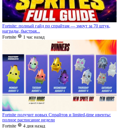
Fortnite: полный гайд по спрайтам — эмоут за 70 штук,
награды, быстрая...
Fortnite
1 час назад
Fortnite получит новых Спрайтов и limited-time ивенты:
полное расписание недели
Fortnite
4 дня назад