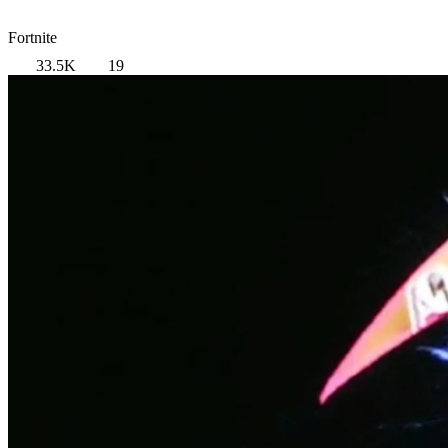
Fortnite
33.5K
19