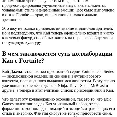
динамичный трейлер с участием Кая, в котором
продемонстрированы улучшенные визуальные элементы,
узнаваемый стиль и фирменные эмоции. Все было выполнено
в стиле Fortnite — ярко, впечатляюще и максимально
зрелищно.
Это шоу не только привлекло внимание миллионов зрителей,
но и подтвердило, что Кай теперь официально входит в число
ключевых фигур, способных влиять на игровое сообщество и
популярную культуру.
В чем заключается суть коллаборации
Кая с Fortnite?
Кай Дженат стал частью престижной серии Fortnite Icon Series
— эксклюзивной коллекции скинов и внутриигрового
контента, посвященного выдающимся личностям. В эту серию
уже вошли такие легенды, как Ninja, Travis Scott, MrBeast и
другие, а теперь в этот элитный список присоединился и Кай.
Что делает эту коллаборацию особенной, так это то, что Epic
Games подготовила для Кая уникальный набор, от его
фирменного костюма до анимаций и эмоций, отражающих его
стиль и энергию. Фанаты смогут не только приобрести скин,