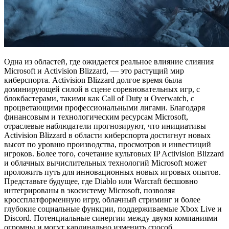
Одна из областей, где ожидается реальное влияние слияния
Microsoft и Activision Blizzard, — это растущий мир
киберспорта. Activision Blizzard долгое время была
доминирующей силой в сцене соревновательных игр, с
блокбастерами, такими как Call of Duty и Overwatch, с
процветающими профессиональными лигами. Благодаря
финансовым и технологическим ресурсам Microsoft,
отраслевые наблюдатели прогнозируют, что инициативы
Activision Blizzard в области киберспорта достигнут новых
высот по уровню производства, просмотров и инвестиций
игроков. Более того, сочетание культовых IP Activision Blizzard
и облачных вычислительных технологий Microsoft может
проложить путь для инновационных новых игровых опытов.
Представьте будущее, где Diablo или Warcraft бесшовно
интегрированы в экосистему Microsoft, позволяя
кроссплатформенную игру, облачный стриминг и более
глубокие социальные функции, поддерживаемые Xbox Live и
Discord. Потенциальные синергии между двумя компаниями
огромны и могут кардинально изменить способ