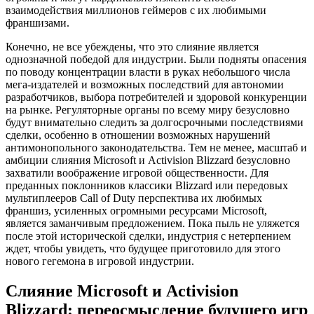
взаимодействия миллионов геймеров с их любимыми
франшизами.
Конечно, не все убеждены, что это слияние является
однозначной победой для индустрии. Были подняты опасения
по поводу концентрации власти в руках небольшого числа
мега-издателей и возможных последствий для автономии
разработчиков, выбора потребителей и здоровой конкуренции
на рынке. Регуляторные органы по всему миру безусловно
будут внимательно следить за долгосрочными последствиями
сделки, особенно в отношении возможных нарушений
антимонопольного законодательства. Тем не менее, масштаб и
амбиции слияния Microsoft и Activision Blizzard безусловно
захватили воображение игровой общественности. Для
преданных поклонников классики Blizzard или передовых
мультиплееров Call of Duty перспектива их любимых
франшиз, усиленных огромными ресурсами Microsoft,
является заманчивым предложением. Пока пыль не уляжется
после этой исторической сделки, индустрия с нетерпением
ждет, чтобы увидеть, что будущее приготовило для этого
нового гегемона в игровой индустрии.
Слияние Microsoft и Activision
Blizzard: переосмысление будущего игр