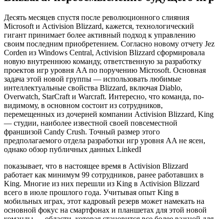
Десять месяцев спустя после революционного слияния
Microsoft и Activision Blizzard, кажется, технологический
гигант принимает более активный подход к управлению
своим последним приобретением. Согласно новому отчету Jez
Corden из Windows Central, Activision Blizzard сформировала
новую внутреннюю команду, ответственную за разработку
проектов игр уровня AA по поручению Microsoft. Основная
задача этой новой группы — использовать любимые
интеллектуальные свойства Blizzard, включая Diablo,
Overwatch, StarCraft и Warcraft. Интересно, что команда, по-
видимому, в основном состоит из сотрудников,
перемещенных из дочерней компании Activision Blizzard, King
— студии, наиболее известной своей повсеместной
франшизой Candy Crush. Точный размер этого
предполагаемого отдела разработки игр уровня AA не ясен,
однако обзор публичных данных LinkedI
показывает, что в настоящее время в Activision Blizzard
работает как минимум 99 сотрудников, ранее работавших в
King. Многие из них перешли из King в Activision Blizzard
всего в июле прошлого года. Учитывая опыт King в
мобильных играх, этот кадровый резерв может намекать на
основной фокус на смартфонах и планшетах для этой новой
команды — области, которая становится все более важной для