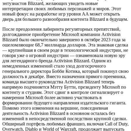
энтузиастов Blizzard, желающих увидеть новые
интерпретации своих любимых персонажей и миров. Этот
новый фокус на разработке игр уровня AA может открыть
дверь для большего разнообразия контента Blizzard в будущем.
После преодоления лабиринта регуляторных препятствий,
долгожданное приобретение Microsoft компании Activision
Blizzard было окончательно завершено в октябре 2023 года за
ошеломляющие 68,7 миллиарда долларов. Эта знаковая сделка
— крупнейшая в своем роде в технологической индустрии, не
говоря уже о игровой индустрии — ознаменовала новую эру
для легендарного бренда Activision Blizzard. Одним из
немедленных изменений стало уход долгосрочного
генерального директора Бобби Котика, который покинул свою
должность в декабре. Вместо назначения прямого преемника,
команда высшего руководства Activision Blizzard теперь
напрямую подчиняется Мэтту Бутти, президенту Microsoft по
контенту и студиям. Этот сдвиг в контроле сигнализирует о
намерении Microsoft более активно участвовать в
формировании будущего направления издательского гиганта.
Помимо этого изменения на вершине, повседневная
деятельность Activision Blizzard в основном осталась без
изменений в непосредственной последствии крупной сделки.
Обширный портфель любимых франшиз, включая Call of Duty,
Overwatch, Diablo и World of Warcraft, продолжает выпускать