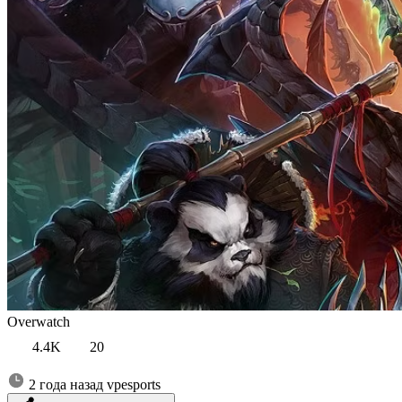
Overwatch
4.4K
20
2 года назад
vpesports