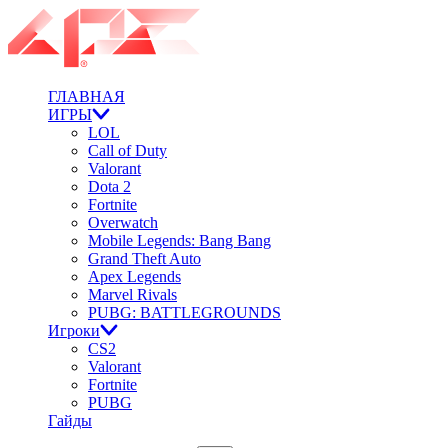
ГЛАВНАЯ
ИГРЫ
LOL
Call of Duty
Valorant
Dota 2
Fortnite
Overwatch
Mobile Legends: Bang Bang
Grand Theft Auto
Apex Legends
Marvel Rivals
PUBG: BATTLEGROUNDS
Игроки
CS2
Valorant
Fortnite
PUBG
Гайды