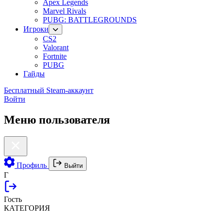
Apex Legends
Marvel Rivals
PUBG: BATTLEGROUNDS
Игроки
CS2
Valorant
Fortnite
PUBG
Гайды
Бесплатный Steam-аккаунт
Войти
Меню пользователя
Профиль
Выйти
Г
Гость
КАТЕГОРИЯ