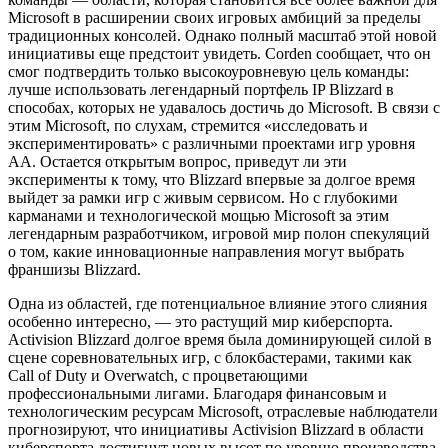
Microsoft в расширении своих игровых амбиций за пределы
традиционных консолей. Однако полный масштаб этой новой
инициативы еще предстоит увидеть. Corden сообщает, что он
смог подтвердить только высокоуровневую цель команды:
лучше использовать легендарный портфель IP Blizzard в
способах, которых не удавалось достичь до Microsoft. В связи с
этим Microsoft, по слухам, стремится «исследовать и
экспериментировать» с различными проектами игр уровня
AA. Остается открытым вопрос, приведут ли эти
эксперименты к тому, что Blizzard впервые за долгое время
выйдет за рамки игр с живым сервисом. Но с глубокими
карманами и технологической мощью Microsoft за этим
легендарным разработчиком, игровой мир полон спекуляций
о том, какие инновационные направления могут выбрать
франшизы Blizzard.
Одна из областей, где потенциальное влияние этого слияния
особенно интересно, — это растущий мир киберспорта.
Activision Blizzard долгое время была доминирующей силой в
сцене соревновательных игр, с блокбастерами, такими как
Call of Duty и Overwatch, с процветающими
профессиональными лигами. Благодаря финансовым и
технологическим ресурсам Microsoft, отраслевые наблюдатели
прогнозируют, что инициативы Activision Blizzard в области
киберспорта достигнут новых высот по уровню производства,