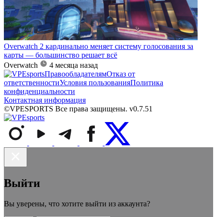
Overwatch 2 кардинально меняет систему голосования за
карты — большинство решает всё
Overwatch
4 месяца назад
Правообладателям
Отказ от
ответственности
Условия пользования
Политика
конфиденциальности
Контактная информация
©VPESPORTS Все права защищены. v0.7.51
Выйти
Вы уверены, что хотите выйти из аккаунта?