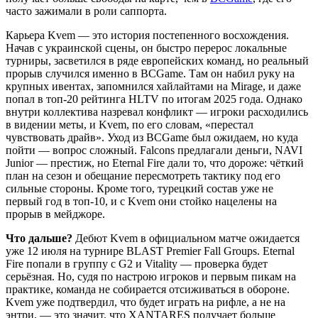
часто зажимали в роли саппорта.
Карьера Kvem — это история постепенного восхождения.
Начав с украинской сцены, он быстро перерос локальные
турниры, засветился в ряде европейских команд, но реальный
прорыв случился именно в BCGame. Там он набил руку на
крупных ивентах, запомнился хайлайтами на Mirage, и даже
попал в топ-20 рейтинга HLTV по итогам 2025 года. Однако
внутри коллектива назревал конфликт — игроки расходились
в видении меты, и Kvem, по его словам, «перестал
чувствовать драйв». Уход из BCGame был ожидаем, но куда
пойти — вопрос сложный. Falcons предлагали деньги, NAVI
Junior — престиж, но Eternal Fire дали то, что дороже: чёткий
план на сезон и обещание пересмотреть тактику под его
сильные стороны. Кроме того, турецкий состав уже не
первый год в топ-10, и с Kvem они стойко нацелены на
прорыв в мейджоре.
Что дальше?
Дебют Kvem в официальном матче ожидается
уже 12 июля на турнире BLAST Premier Fall Groups. Eternal
Fire попали в группу с G2 и Vitality — проверка будет
серьёзная. Но, судя по настрою игроков и первым пикам на
практике, команда не собирается отсиживаться в обороне.
Kvem уже подтвердил, что будет играть на рифле, а не на
энтри, — это значит, что XANTARES получает больше