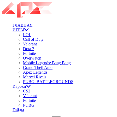
ГЛАВНАЯ
ИГРЫ
LOL
Call of Duty
Valorant
Dota 2
Fortnite
Overwatch
Mobile Legends: Bang Bang
Grand Theft Auto
Apex Legends
Marvel Rivals
PUBG: BATTLEGROUNDS
Игроки
CS2
Valorant
Fortnite
PUBG
Гайды