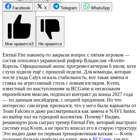
Facebook
X
Telegram
WhatsApp
Мне нравится
3
Не нравится
Eternal Fire наконец-то закрыли вопрос с пятым игроком —
состав пополнил украинский рифлер Владислав «Kvem»
Король. Официальный анонс прогремел вечером 6 июля, хотя
слухи ходили ещё с прошлой недели. Для команды, которая
после ухода Calyx искала стабильность, вот такая замена и
ставка на агрессивный стиль с новым взглядом. Kvem,
известный по выступлениям за BCGame и нескольким
европейским миксам, подписал контракт до конца 2027 года
— по данным инсайдеров, с опцией продления. Но что
интересно: сам игрок признался, что у него были варианты от
Team Falcons и даже рассматривался как замена в NAVI Junior,
но выбор пал на турецкий коллектив. Почему? Видмо,
решающую роль сыграл тренер Eternal Fire, который выстроил
систему под Kvem, а не просто вписал его в старую структуру.
Это видно даже по первым тренировочным каткам — Kvem
получает больше свободы на карте, чем в
BCGame
, где его