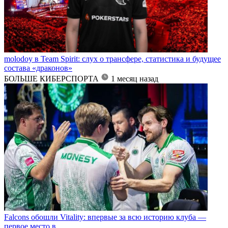
molodoy в Team Spirit: слух о трансфере, статистика и будущее
состава «драконов»
БОЛЬШЕ КИБЕРСПОРТА
1 месяц назад
Falcons обошли Vitality: впервые за всю историю клуба —
первое место в...