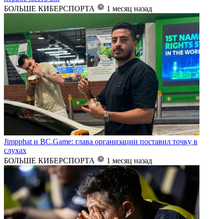
БОЛЬШЕ КИБЕРСПОРТА
1 месяц назад
Jimpphat и BC.Game: глава организации поставил точку в
слухах
БОЛЬШЕ КИБЕРСПОРТА
1 месяц назад