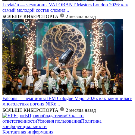
Leviatán — чемпионы VALORANT Masters London 2026: как
самый молодой состав сломил...
БОЛЬШЕ КИБЕРСПОРТА
2 месяца назад
Falcons — чемпионы IEM Cologne Major 2026: как закончилась
многолетняя погоня NiKo...
БОЛЬШЕ КИБЕРСПОРТА
2 месяца назад
Правообладателям
Отказ от
ответственности
Условия пользования
Политика
конфиденциальности
Контактная информация