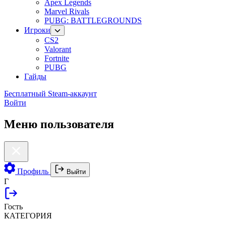
Apex Legends
Marvel Rivals
PUBG: BATTLEGROUNDS
Игроки
CS2
Valorant
Fortnite
PUBG
Гайды
Бесплатный Steam-аккаунт
Войти
Меню пользователя
Профиль
Выйти
Г
Гость
КАТЕГОРИЯ