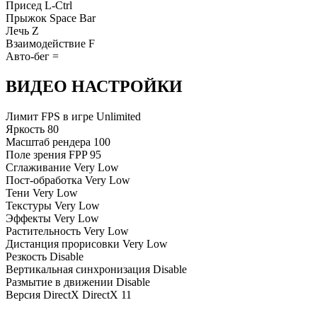
Присед
L-Ctrl
Прыжок
Space Bar
Лечь
Z
Взаимодействие
F
Авто-бег
=
ВИДЕО НАСТРОЙКИ
Лимит FPS в игре
Unlimited
Яркость
80
Масштаб рендера
100
Поле зрения FPP
95
Сглаживание
Very Low
Пост-обработка
Very Low
Тени
Very Low
Текстуры
Very Low
Эффекты
Very Low
Растительность
Very Low
Дистанция прорисовки
Very Low
Резкость
Disable
Вертикальная синхронизация
Disable
Размытие в движении
Disable
Версия DirectX
DirectX 11