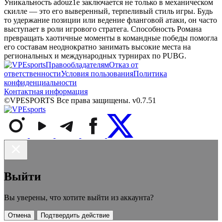
Уникальность adouz1e заключается не только в механическом
скилле — это его выверенный, терпеливый стиль игры. Будь
то удержание позиции или ведение фланговой атаки, он часто
выступает в роли игрового стратега. Способность Романа
превращать хаотичные моменты в командные победы помогла
его составам неоднократно занимать высокие места на
региональных и международных турнирах по PUBG.
Правообладателям
Отказ от
ответственности
Условия пользования
Политика
конфиденциальности
Контактная информация
©VPESPORTS Все права защищены. v0.7.51
Выйти
Вы уверены, что хотите выйти из аккаунта?
Отмена
Подтвердить действие