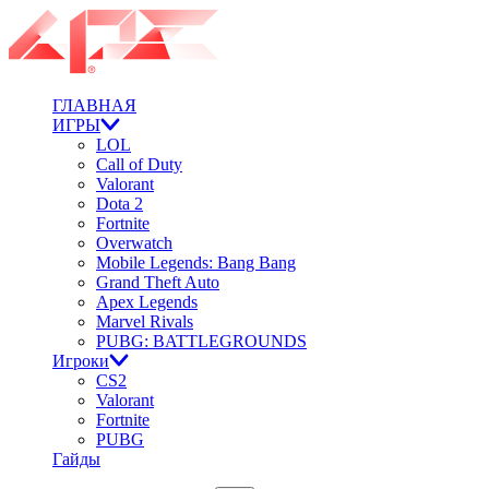
ГЛАВНАЯ
ИГРЫ
LOL
Call of Duty
Valorant
Dota 2
Fortnite
Overwatch
Mobile Legends: Bang Bang
Grand Theft Auto
Apex Legends
Marvel Rivals
PUBG: BATTLEGROUNDS
Игроки
CS2
Valorant
Fortnite
PUBG
Гайды