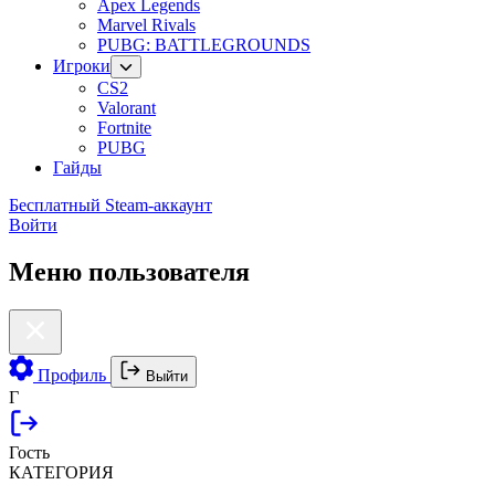
Apex Legends
Marvel Rivals
PUBG: BATTLEGROUNDS
Игроки
CS2
Valorant
Fortnite
PUBG
Гайды
Бесплатный Steam-аккаунт
Войти
Меню пользователя
Профиль
Выйти
Г
Гость
КАТЕГОРИЯ