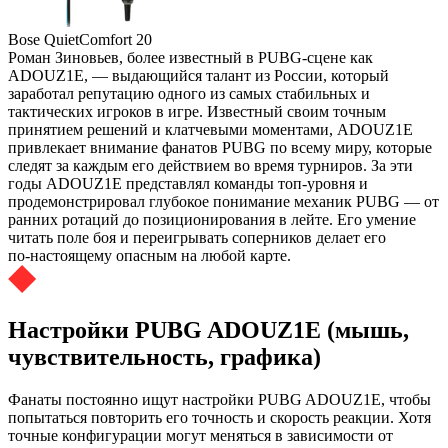
Bose QuietComfort 20
Роман Зиновьев, более известный в PUBG-сцене как
ADOUZ1E, — выдающийся талант из России, который
заработал репутацию одного из самых стабильных и
тактических игроков в игре. Известный своим точным
принятием решений и клатчевыми моментами, ADOUZ1E
привлекает внимание фанатов PUBG по всему миру, которые
следят за каждым его действием во время турниров. За эти
годы ADOUZ1E представлял команды топ-уровня и
продемонстрировал глубокое понимание механик PUBG — от
ранних ротаций до позиционирования в лейте. Его умение
читать поле боя и переигрывать соперников делает его
по‑настоящему опасным на любой карте.
Настройки PUBG ADOUZ1E (мышь,
чувствительность, графика)
Фанаты постоянно ищут настройки PUBG ADOUZ1E, чтобы
попытаться повторить его точность и скорость реакции. Хотя
точные конфигурации могут меняться в зависимости от