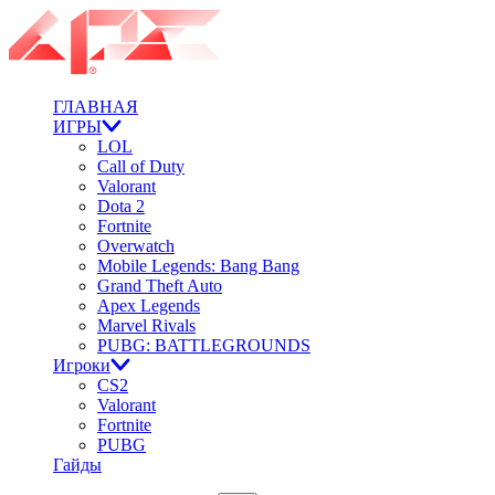
ГЛАВНАЯ
ИГРЫ
LOL
Call of Duty
Valorant
Dota 2
Fortnite
Overwatch
Mobile Legends: Bang Bang
Grand Theft Auto
Apex Legends
Marvel Rivals
PUBG: BATTLEGROUNDS
Игроки
CS2
Valorant
Fortnite
PUBG
Гайды