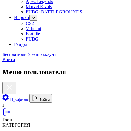
Apex Legends
Marvel Rivals
PUBG: BATTLEGROUNDS
Игроки
CS2
Valorant
Fortnite
PUBG
Гайды
Бесплатный Steam-аккаунт
Войти
Меню пользователя
Профиль
Выйти
Г
Гость
КАТЕГОРИЯ