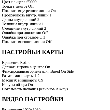
Цвет прицела
ff0000
Точка в центре
Off
Показать внутренние линии
On
Прозрачность внутр. линий
1
Длина внутр. линий
2
Толщина внутр. линий
1
Смещение внутр. линий
2
Ошибка при движении
Off
Ошибка при стрельбе
Off
Показать внешние линии
Off
НАСТРОЙКИ КАРТЫ
Вращение
Rotate
Держать игрока в центре
On
Фиксированная ориентация
Based On Side
Размер миникарты
1.2
Масштаб миникарты
0.9
Конусы обзора
On
Показывать названия регионов
Always
ВИДЕО НАСТРОЙКИ
Разрешение
1920x1080