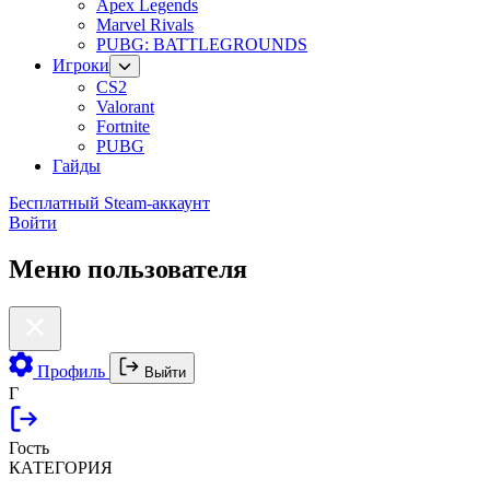
Apex Legends
Marvel Rivals
PUBG: BATTLEGROUNDS
Игроки
CS2
Valorant
Fortnite
PUBG
Гайды
Бесплатный Steam-аккаунт
Войти
Меню пользователя
Профиль
Выйти
Г
Гость
КАТЕГОРИЯ