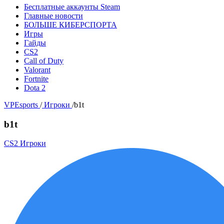
Бесплатные аккаунты Steam
Главные новости
БОЛЬШЕ КИБЕРСПОРТА
Игры
Гайды
CS2
Call of Duty
Valorant
Fortnite
Dota 2
VPEsports
/
Игроки
/
b1t
b1t
CS2 Игроки