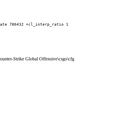
ate 786432 +cl_interp_ratio 1
nter-Strike Global Offensive\csgo\cfg