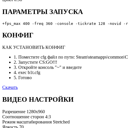
ПАРАМЕТРЫ ЗАПУСКА
+fps_max 400 -freq 360 -console -tickrate 128 -novid -r
КОНФИГ
КАК УСТАНОВИТЬ КОНФИГ
1. Поместите cfg файл по пути: Steam\steamapps\common\Cou
2. Запустите CS:GO!!!
3. Откройте консоль "~" и введите
4. exec b1t.cfg
5. Готово
Скачать
ВИДЕО НАСТРОЙКИ
Разрешение
1280x960
Соотношение сторон
4:3
Режим масштабирования
Stretched
Яркость
70