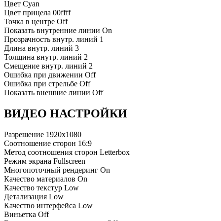
Цвет
Cyan
Цвет прицела
00ffff
Точка в центре
Off
Показать внутренние линии
On
Прозрачность внутр. линий
1
Длина внутр. линий
3
Толщина внутр. линий
2
Смещение внутр. линий
2
Ошибка при движении
Off
Ошибка при стрельбе
Off
Показать внешние линии
Off
ВИДЕО НАСТРОЙКИ
Разрешение
1920x1080
Соотношение сторон
16:9
Метод соотношения сторон
Letterbox
Режим экрана
Fullscreen
Многопоточный рендеринг
On
Качество материалов
On
Качество текстур
Low
Детализация
Low
Качество интерфейса
Low
Виньетка
Off