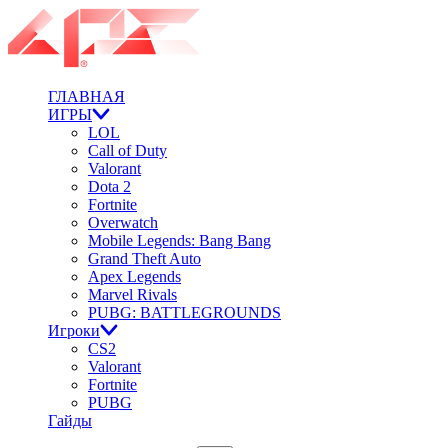
ГЛАВНАЯ
ИГРЫ
LOL
Call of Duty
Valorant
Dota 2
Fortnite
Overwatch
Mobile Legends: Bang Bang
Grand Theft Auto
Apex Legends
Marvel Rivals
PUBG: BATTLEGROUNDS
Игроки
CS2
Valorant
Fortnite
PUBG
Гайды