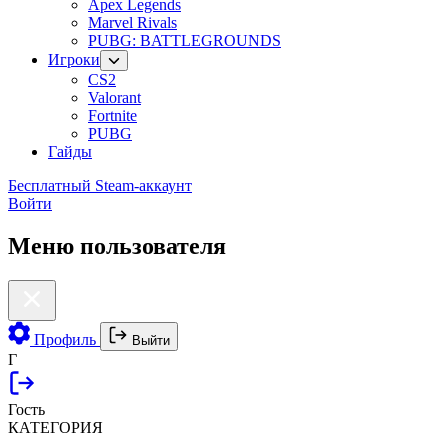
Apex Legends
Marvel Rivals
PUBG: BATTLEGROUNDS
Игроки
CS2
Valorant
Fortnite
PUBG
Гайды
Бесплатный Steam-аккаунт
Войти
Меню пользователя
Профиль
Выйти
Г
Гость
КАТЕГОРИЯ