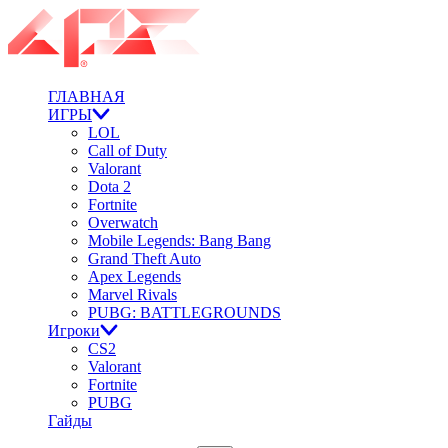
ГЛАВНАЯ
ИГРЫ
LOL
Call of Duty
Valorant
Dota 2
Fortnite
Overwatch
Mobile Legends: Bang Bang
Grand Theft Auto
Apex Legends
Marvel Rivals
PUBG: BATTLEGROUNDS
Игроки
CS2
Valorant
Fortnite
PUBG
Гайды