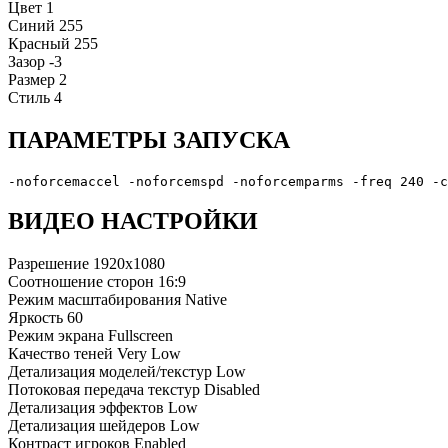
Цвет
1
Синий
255
Красный
255
Зазор
-3
Размер
2
Стиль
4
ПАРАМЕТРЫ ЗАПУСКА
-noforcemaccel -noforcemspd -noforcemparms -freq 240 -c
ВИДЕО НАСТРОЙКИ
Разрешение
1920x1080
Соотношение сторон
16:9
Режим масштабирования
Native
Яркость
60
Режим экрана
Fullscreen
Качество теней
Very Low
Детализация моделей/текстур
Low
Потоковая передача текстур
Disabled
Детализация эффектов
Low
Детализация шейдеров
Low
Контраст игроков
Enabled