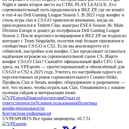
Night и занял второе место на CTRL PLAY LEAGUE. Его
соревновательный путь продолжился в BEZ ZP, где он вошёл
в топ-4 на Dell Gaming League Season 1. В 2021 году конфиг и
стиль игры clax в CS:GO привлекли внимание, когда он
присоединился к Trident Clan, выиграл ESEA Season 36: Main
Division Europe и дошёл до полуфинала Dell Gaming League
Season 2. После короткого возвращения в BEZ ZP он подписал
контракт с Team Singularity, получив ещё больше признания в
сообществах CS:GO и CS2. Если вы анализируете его
геймплей, настройки или конфиг, Clax продолжает оставаться
надёжным игроком на соревновательной сцене CS. Ищете
конфиг CS:GO Clax? Скачайте официальный файл CFG Clax
здесь, на VPEsports — протестированный и обновлённый для
CS:GO и CS2 в 2025 году. Учитесь по настройкам одного из
перспективных игроков соревновательного Counter-Strike.
Профиль Clax в Steam, конфиг, оборудование и разрешение —
всё, что нужно, чтобы играть как Clax. Ознакомьтесь с нашим
полным гайдом и материалами ниже.
Правообладателям
Отказ от
ответственности
Условия пользования
Политика
конфиденциальности
Контактная информация
©VPESPORTS Все права защищены. v0.7.51