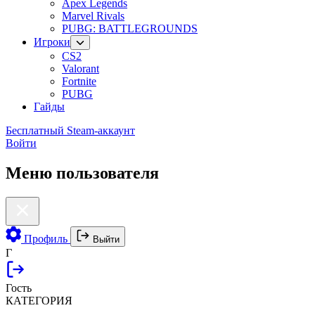
Apex Legends
Marvel Rivals
PUBG: BATTLEGROUNDS
Игроки
CS2
Valorant
Fortnite
PUBG
Гайды
Бесплатный Steam-аккаунт
Войти
Меню пользователя
Профиль
Выйти
Г
Гость
КАТЕГОРИЯ