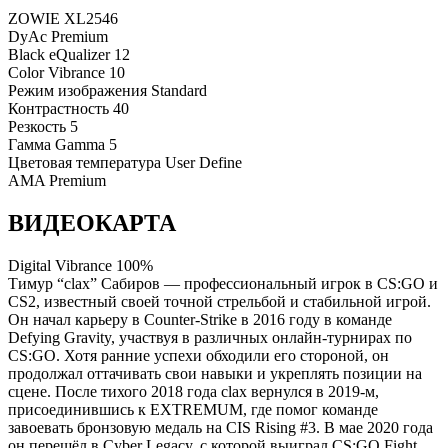
ZOWIE XL2546
DyAc
Premium
Black eQualizer
12
Color Vibrance
10
Режим изображения
Standard
Контрастность
40
Резкость
5
Гамма
Gamma 5
Цветовая температура
User Define
AMA
Premium
ВИДЕОКАРТА
Digital Vibrance
100%
Тимур “clax” Сабиров — профессиональный игрок в CS:GO и
CS2, известный своей точной стрельбой и стабильной игрой.
Он начал карьеру в Counter-Strike в 2016 году в команде
Defying Gravity, участвуя в различных онлайн-турнирах по
CS:GO. Хотя ранние успехи обходили его стороной, он
продолжал оттачивать свои навыки и укреплять позиции на
сцене. После тихого 2018 года clax вернулся в 2019-м,
присоединившись к EXTREMUM, где помог команде
завоевать бронзовую медаль на CIS Rising #3. В мае 2020 года
он перешёл в Cyber Legacy, с которой выиграл CS:GO Fight