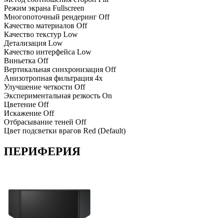
Режим экрана
Fullscreen
Многопоточный рендеринг
Off
Качество материалов
Off
Качество текстур
Low
Детализация
Low
Качество интерфейса
Low
Виньетка
Off
Вертикальная синхронизация
Off
Анизотропная фильтрация
4x
Улучшение четкости
Off
Экспериментальная резкость
On
Цветение
Off
Искажение
Off
Отбрасывание теней
Off
Цвет подсветки врагов
Red (Default)
ПЕРИФЕРИЯ