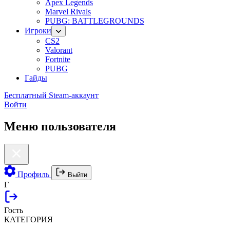
Apex Legends
Marvel Rivals
PUBG: BATTLEGROUNDS
Игроки
CS2
Valorant
Fortnite
PUBG
Гайды
Бесплатный Steam-аккаунт
Войти
Меню пользователя
Профиль
Выйти
Г
Гость
КАТЕГОРИЯ