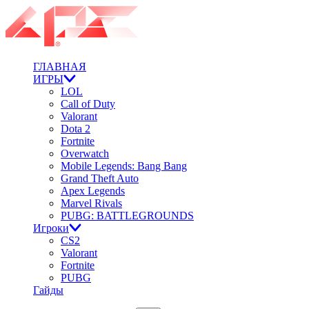
ГЛАВНАЯ
ИГРЫ
LOL
Call of Duty
Valorant
Dota 2
Fortnite
Overwatch
Mobile Legends: Bang Bang
Grand Theft Auto
Apex Legends
Marvel Rivals
PUBG: BATTLEGROUNDS
Игроки
CS2
Valorant
Fortnite
PUBG
Гайды