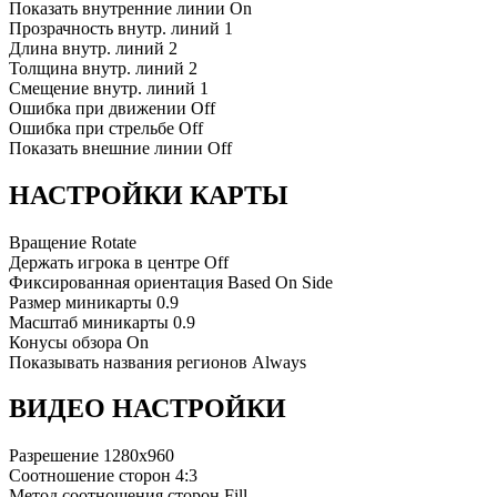
Показать внутренние линии
On
Прозрачность внутр. линий
1
Длина внутр. линий
2
Толщина внутр. линий
2
Смещение внутр. линий
1
Ошибка при движении
Off
Ошибка при стрельбе
Off
Показать внешние линии
Off
НАСТРОЙКИ КАРТЫ
Вращение
Rotate
Держать игрока в центре
Off
Фиксированная ориентация
Based On Side
Размер миникарты
0.9
Масштаб миникарты
0.9
Конусы обзора
On
Показывать названия регионов
Always
ВИДЕО НАСТРОЙКИ
Разрешение
1280x960
Соотношение сторон
4:3
Метод соотношения сторон
Fill