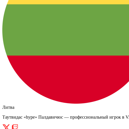
Литва
Таутвидас «hype» Палдавичюс — профессиональный игрок в V