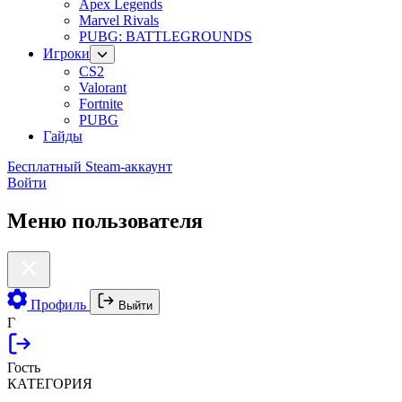
Apex Legends
Marvel Rivals
PUBG: BATTLEGROUNDS
Игроки
CS2
Valorant
Fortnite
PUBG
Гайды
Бесплатный Steam-аккаунт
Войти
Меню пользователя
Профиль
Выйти
Г
Гость
КАТЕГОРИЯ