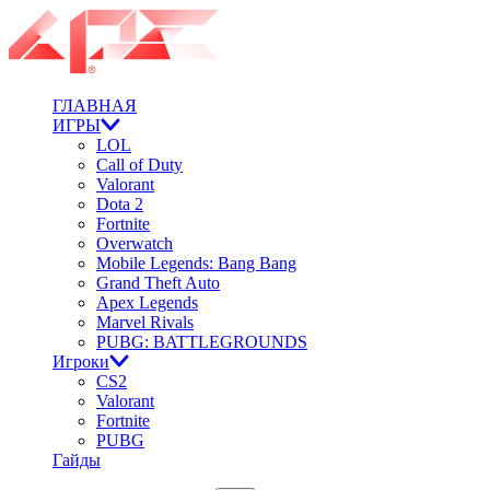
ГЛАВНАЯ
ИГРЫ
LOL
Call of Duty
Valorant
Dota 2
Fortnite
Overwatch
Mobile Legends: Bang Bang
Grand Theft Auto
Apex Legends
Marvel Rivals
PUBG: BATTLEGROUNDS
Игроки
CS2
Valorant
Fortnite
PUBG
Гайды