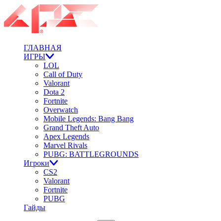
ГЛАВНАЯ
ИГРЫ
LOL
Call of Duty
Valorant
Dota 2
Fortnite
Overwatch
Mobile Legends: Bang Bang
Grand Theft Auto
Apex Legends
Marvel Rivals
PUBG: BATTLEGROUNDS
Игроки
CS2
Valorant
Fortnite
PUBG
Гайды