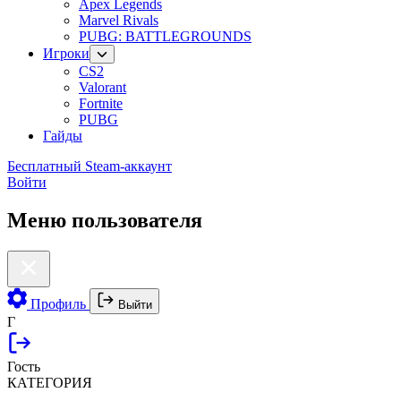
Apex Legends
Marvel Rivals
PUBG: BATTLEGROUNDS
Игроки
CS2
Valorant
Fortnite
PUBG
Гайды
Бесплатный Steam-аккаунт
Войти
Меню пользователя
Профиль
Выйти
Г
Гость
КАТЕГОРИЯ