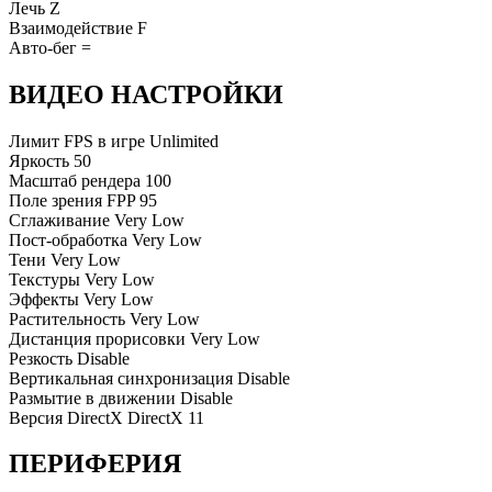
Лечь
Z
Взаимодействие
F
Авто-бег
=
ВИДЕО НАСТРОЙКИ
Лимит FPS в игре
Unlimited
Яркость
50
Масштаб рендера
100
Поле зрения FPP
95
Сглаживание
Very Low
Пост-обработка
Very Low
Тени
Very Low
Текстуры
Very Low
Эффекты
Very Low
Растительность
Very Low
Дистанция прорисовки
Very Low
Резкость
Disable
Вертикальная синхронизация
Disable
Размытие в движении
Disable
Версия DirectX
DirectX 11
ПЕРИФЕРИЯ