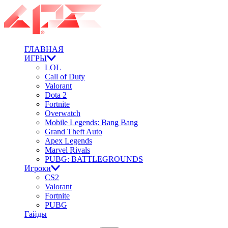
ГЛАВНАЯ
ИГРЫ
LOL
Call of Duty
Valorant
Dota 2
Fortnite
Overwatch
Mobile Legends: Bang Bang
Grand Theft Auto
Apex Legends
Marvel Rivals
PUBG: BATTLEGROUNDS
Игроки
CS2
Valorant
Fortnite
PUBG
Гайды