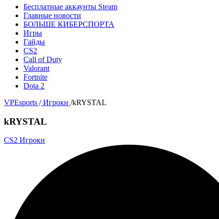
Бесплатные аккаунты Steam
Главные новости
БОЛЬШЕ КИБЕРСПОРТА
Игры
Гайды
CS2
Call of Duty
Valorant
Fortnite
Dota 2
VPEsports
/
Игроки
/
kRYSTAL
kRYSTAL
CS2 Игроки