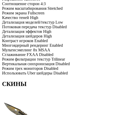
Соотношение сторон
4:3
Режим масштабирования
Stretched
Режим экрана
Fullscreen
Качество теней
High
Детализация моделей/текстур
Low
Потоковая передача текстур
Disabled
Детализация эффектов
High
Детализация шейдеров
High
Контраст игроков
Enabled
Многоядерный рендеринг
Enabled
Мультисэмплинг
8x MSAA
Сглаживание FXAA
Disabled
Режим фильтрации текстур
Trilinear
Вертикальная синхронизация
Disabled
Режим трех мониторов
Disabled
Использовать Uber шейдеры
Disabled
СКИНЫ