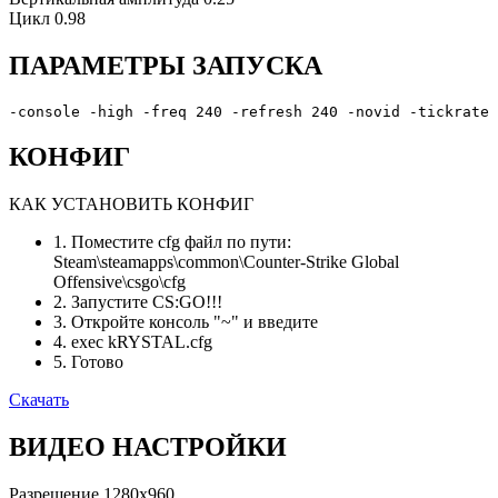
Цикл
0.98
ПАРАМЕТРЫ ЗАПУСКА
-console -high -freq 240 -refresh 240 -novid -tickrate 
КОНФИГ
КАК УСТАНОВИТЬ КОНФИГ
1. Поместите cfg файл по пути:
Steam\steamapps\common\Counter-Strike Global
Offensive\csgo\cfg
2. Запустите CS:GO!!!
3. Откройте консоль "~" и введите
4. exec kRYSTAL.cfg
5. Готово
Скачать
ВИДЕО НАСТРОЙКИ
Разрешение
1280x960