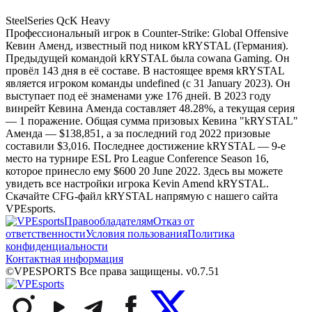
SteelSeries QcK Heavy
Профессиональный игрок в Counter-Strike: Global Offensive
Кевин Аменд, известный под ником kRYSTAL (Германия).
Предыдущей командой kRYSTAL была cowana Gaming. Он
провёл 143 дня в её составе. В настоящее время kRYSTAL
является игроком команды undefined (с 31 January 2023). Он
выступает под её знаменами уже 176 дней. В 2023 году
винрейт Кевина Аменда составляет 48.28%, а текущая серия
— 1 поражение. Общая сумма призовых Кевина "kRYSTAL"
Аменда — $138,851, а за последний год 2022 призовые
составили $3,016. Последнее достижение kRYSTAL — 9-е
место на турнире ESL Pro League Conference Season 16,
которое принесло ему $600 20 June 2022. Здесь вы можете
увидеть все настройки игрока Kevin Amend kRYSTAL.
Скачайте CFG-файл kRYSTAL напрямую с нашего сайта
VPEsports.
Правообладателям
Отказ от
ответственности
Условия пользования
Политика
конфиденциальности
Контактная информация
©VPESPORTS Все права защищены. v0.7.51