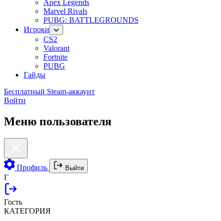
Apex Legends
Marvel Rivals
PUBG: BATTLEGROUNDS
Игроки
CS2
Valorant
Fortnite
PUBG
Гайды
Бесплатный Steam-аккаунт
Войти
Меню пользователя
Профиль
Выйти
Г
Гость
КАТЕГОРИЯ