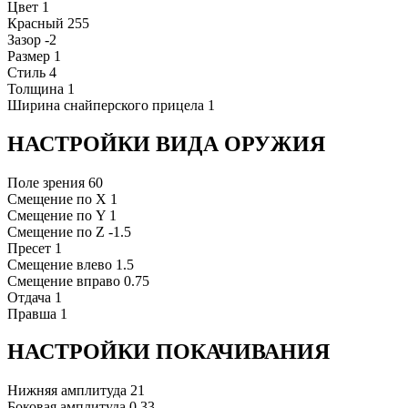
Цвет
1
Красный
255
Зазор
-2
Размер
1
Стиль
4
Толщина
1
Ширина снайперского прицела
1
НАСТРОЙКИ ВИДА ОРУЖИЯ
Поле зрения
60
Смещение по X
1
Смещение по Y
1
Смещение по Z
-1.5
Пресет
1
Смещение влево
1.5
Смещение вправо
0.75
Отдача
1
Правша
1
НАСТРОЙКИ ПОКАЧИВАНИЯ
Нижняя амплитуда
21
Боковая амплитуда
0.33