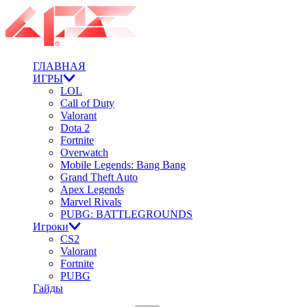
ГЛАВНАЯ
ИГРЫ
LOL
Call of Duty
Valorant
Dota 2
Fortnite
Overwatch
Mobile Legends: Bang Bang
Grand Theft Auto
Apex Legends
Marvel Rivals
PUBG: BATTLEGROUNDS
Игроки
CS2
Valorant
Fortnite
PUBG
Гайды