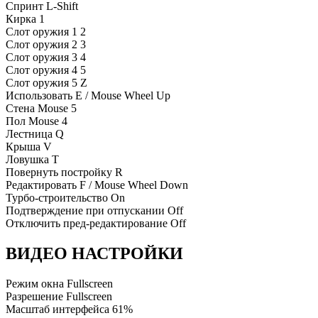
Спринт
L-Shift
Кирка
1
Слот оружия 1
2
Слот оружия 2
3
Слот оружия 3
4
Слот оружия 4
5
Слот оружия 5
Z
Использовать
E / Mouse Wheel Up
Стена
Mouse 5
Пол
Mouse 4
Лестница
Q
Крыша
V
Ловушка
T
Повернуть постройку
R
Редактировать
F / Mouse Wheel Down
Турбо-строительство
On
Подтверждение при отпускании
Off
Отключить пред-редактирование
Off
ВИДЕО НАСТРОЙКИ
Режим окна
Fullscreen
Разрешение
Fullscreen
Масштаб интерфейса
61%