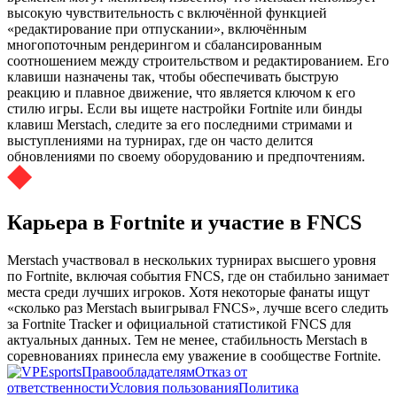
высокую чувствительность с включённой функцией
«редактирование при отпускании», включённым
многопоточным рендерингом и сбалансированным
соотношением между строительством и редактированием. Его
клавиши назначены так, чтобы обеспечивать быструю
реакцию и плавное движение, что является ключом к его
стилю игры. Если вы ищете настройки Fortnite или бинды
клавиш Merstach, следите за его последними стримами и
выступлениями на турнирах, где он часто делится
обновлениями по своему оборудованию и предпочтениям.
Карьера в Fortnite и участие в FNCS
Merstach участвовал в нескольких турнирах высшего уровня
по Fortnite, включая события FNCS, где он стабильно занимает
места среди лучших игроков. Хотя некоторые фанаты ищут
«сколько раз Merstach выигрывал FNCS», лучше всего следить
за Fortnite Tracker и официальной статистикой FNCS для
актуальных данных. Тем не менее, стабильность Merstach в
соревнованиях принесла ему уважение в сообществе Fortnite.
Правообладателям
Отказ от
ответственности
Условия пользования
Политика