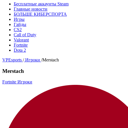
Бесплатные аккаунты Steam
Главные новости
БОЛЬШЕ КИБЕРСПОРТА
Игры
Гайды
CS2
Call of Duty
Valorant
Fortnite
Dota 2
VPEsports
/
Игроки
/
Merstach
Merstach
Fortnite Игроки