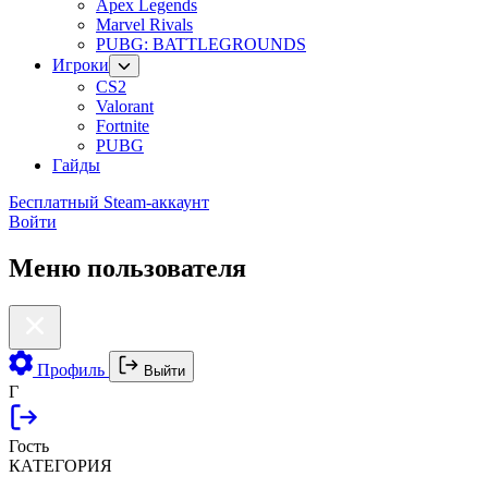
Apex Legends
Marvel Rivals
PUBG: BATTLEGROUNDS
Игроки
CS2
Valorant
Fortnite
PUBG
Гайды
Бесплатный Steam-аккаунт
Войти
Меню пользователя
Профиль
Выйти
Г
Гость
КАТЕГОРИЯ