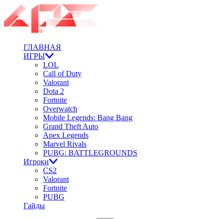
ГЛАВНАЯ
ИГРЫ
LOL
Call of Duty
Valorant
Dota 2
Fortnite
Overwatch
Mobile Legends: Bang Bang
Grand Theft Auto
Apex Legends
Marvel Rivals
PUBG: BATTLEGROUNDS
Игроки
CS2
Valorant
Fortnite
PUBG
Гайды