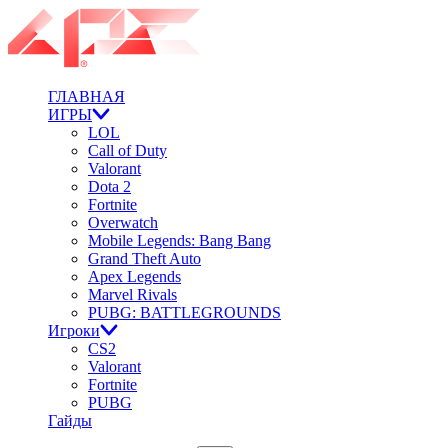
ГЛАВНАЯ
ИГРЫ
LOL
Call of Duty
Valorant
Dota 2
Fortnite
Overwatch
Mobile Legends: Bang Bang
Grand Theft Auto
Apex Legends
Marvel Rivals
PUBG: BATTLEGROUNDS
Игроки
CS2
Valorant
Fortnite
PUBG
Гайды