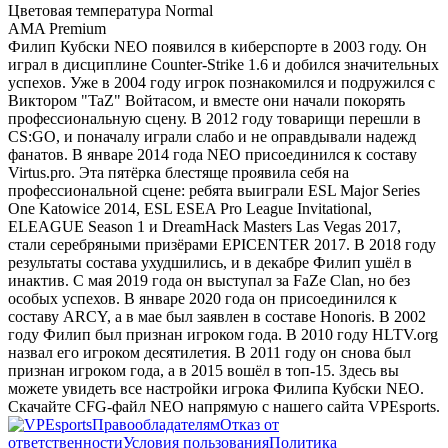
Цветовая температура
Normal
AMA
Premium
Филип Кубски NEO появился в киберспорте в 2003 году. Он
играл в дисциплине Counter-Strike 1.6 и добился значительных
успехов. Уже в 2004 году игрок познакомился и подружился с
Виктором "TaZ" Войтасом, и вместе они начали покорять
профессиональную сцену. В 2012 году товарищи перешли в
CS:GO, и поначалу играли слабо и не оправдывали надежд
фанатов. В январе 2014 года NEO присоединился к составу
Virtus.pro. Эта пятёрка блестяще проявила себя на
профессиональной сцене: ребята выиграли ESL Major Series
One Katowice 2014, ESL ESEA Pro League Invitational,
ELEAGUE Season 1 и DreamHack Masters Las Vegas 2017,
стали серебряными призёрами EPICENTER 2017. В 2018 году
результаты состава ухудшились, и в декабре Филип ушёл в
инактив. С мая 2019 года он выступал за FaZe Clan, но без
особых успехов. В январе 2020 года он присоединился к
составу ARCY, а в мае был заявлен в составе Honoris. В 2002
году Филип был признан игроком года. В 2010 году HLTV.org
назвал его игроком десятилетия. В 2011 году он снова был
признан игроком года, а в 2015 вошёл в топ-15. Здесь вы
можете увидеть все настройки игрока Филипа Кубски NEO.
Скачайте CFG-файл NEO напрямую с нашего сайта VPEsports.
Правообладателям
Отказ от
ответственности
Условия пользования
Политика