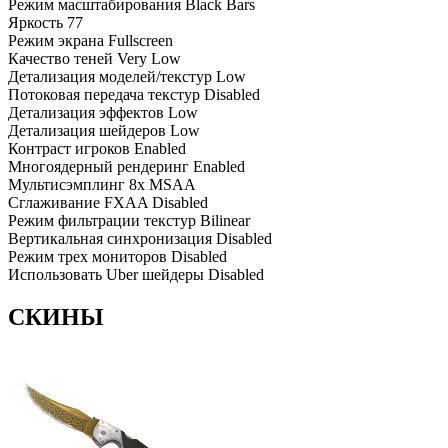
Режим масштабирования
Black Bars
Яркость
77
Режим экрана
Fullscreen
Качество теней
Very Low
Детализация моделей/текстур
Low
Потоковая передача текстур
Disabled
Детализация эффектов
Low
Детализация шейдеров
Low
Контраст игроков
Enabled
Многоядерный рендеринг
Enabled
Мультисэмплинг
8x MSAA
Сглаживание FXAA
Disabled
Режим фильтрации текстур
Bilinear
Вертикальная синхронизация
Disabled
Режим трех мониторов
Disabled
Использовать Uber шейдеры
Disabled
СКИНЫ