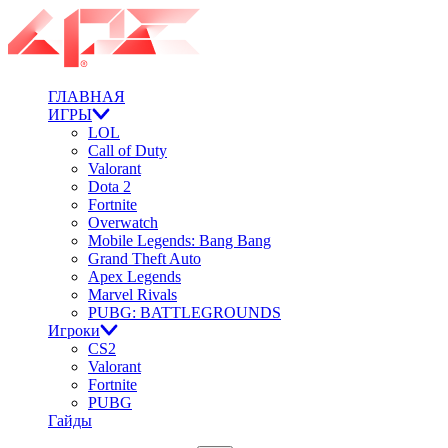
ГЛАВНАЯ
ИГРЫ
LOL
Call of Duty
Valorant
Dota 2
Fortnite
Overwatch
Mobile Legends: Bang Bang
Grand Theft Auto
Apex Legends
Marvel Rivals
PUBG: BATTLEGROUNDS
Игроки
CS2
Valorant
Fortnite
PUBG
Гайды