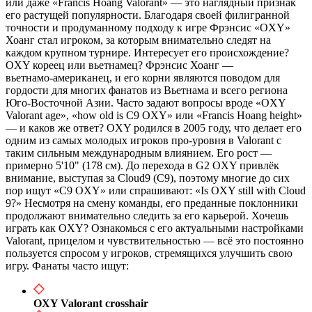
или даже «Francis Hoang Valorant» — это наглядный признак
его растущей популярности. Благодаря своей филигранной
точности и продуманному подходу к игре Фрэнсис «OXY»
Хоанг стал игроком, за которым внимательно следят на
каждом крупном турнире. Интересует его происхождение?
OXY кореец или вьетнамец? Фрэнсис Хоанг —
вьетнамо‑американец, и его корни являются поводом для
гордости для многих фанатов из Вьетнама и всего региона
Юго‑Восточной Азии. Часто задают вопросы вроде «OXY
Valorant age», «how old is C9 OXY» или «Francis Hoang height»
— и каков же ответ? OXY родился в 2005 году, что делает его
одним из самых молодых игроков про‑уровня в Valorant с
таким сильным международным влиянием. Его рост —
примерно 5'10" (178 см). До перехода в G2 OXY привлёк
внимание, выступая за Cloud9 (C9), поэтому многие до сих
пор ищут «C9 OXY» или спрашивают: «Is OXY still with Cloud
9?» Несмотря на смену команды, его преданные поклонники
продолжают внимательно следить за его карьерой. Хочешь
играть как OXY? Ознакомься с его актуальными настройками
Valorant, прицелом и чувствительностью — всё это постоянно
пользуется спросом у игроков, стремящихся улучшить свою
игру. Фанаты часто ищут:
OXY Valorant crosshair