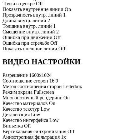
Точка в центре
Off
Показать внутренние линии
On
Прозрачность внутр. линий
1
Длина внутр. линий
2
Толщина внутр. линий
1
Смещение внутр. линий
2
Ошибка при движении
Off
Ошибка при стрельбе
Off
Показать внешние линии
Off
ВИДЕО НАСТРОЙКИ
Разрешение
1600x1024
Соотношение сторон
16:9
Метод соотношения сторон
Letterbox
Режим экрана
Fullscreen
Многопоточный рендеринг
On
Качество материалов
On
Качество текстур
Low
Детализация
Low
Качество интерфейса
Low
Виньетка
Off
Вертикальная синхронизация
Off
Анизотропная фильтрация
1x