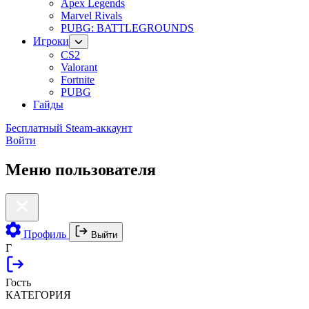
Apex Legends
Marvel Rivals
PUBG: BATTLEGROUNDS
Игроки
CS2
Valorant
Fortnite
PUBG
Гайды
Бесплатный Steam-аккаунт
Войти
Меню пользователя
Профиль
Выйти
Г
Гость
КАТЕГОРИЯ