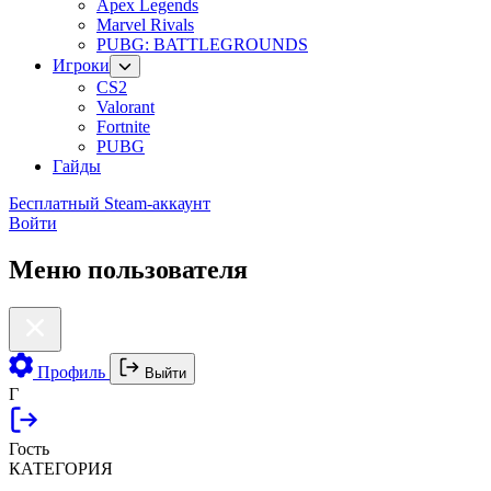
Apex Legends
Marvel Rivals
PUBG: BATTLEGROUNDS
Игроки
CS2
Valorant
Fortnite
PUBG
Гайды
Бесплатный Steam-аккаунт
Войти
Меню пользователя
Профиль
Выйти
Г
Гость
КАТЕГОРИЯ