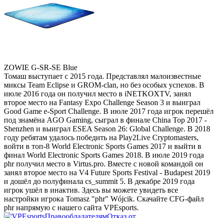
ZOWIE G-SR-SE Blue
Томаш выступает с 2015 года. Представлял малоизвестные
миксы Team Eclipse и GROM-clan, но без особых успехов. В
июле 2016 года он получил место в iNETKOXTV, занял
второе место на Fantasy Expo Challenge Season 3 и выиграл
Good Game e-Sport Challenge. В июле 2017 года игрок перешёл
под знамёна AGO Gaming, сыграл в финале China Top 2017 -
Shenzhen и выиграл ESEA Season 26: Global Challenge. В 2018
году ребятам удалось победить на Play2Live Cryptomasters,
войти в топ-8 World Electronic Sports Games 2017 и выйти в
финал World Electronic Sports Games 2018. В июле 2019 года
phr получил место в Virtus.pro. Вместе с новой командой он
занял второе место на V4 Future Sports Festival - Budapest 2019
и дошёл до полуфинала cs_summit 5. В декабре 2019 года
игрок ушёл в инактив. Здесь вы можете увидеть все
настройки игрока Tomasz "phr" Wójcik. Скачайте CFG-файл
phr напрямую с нашего сайта VPEsports.
Правообладателям
Отказ от