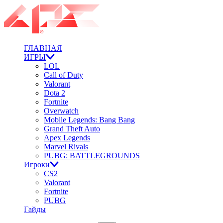
ГЛАВНАЯ
ИГРЫ
LOL
Call of Duty
Valorant
Dota 2
Fortnite
Overwatch
Mobile Legends: Bang Bang
Grand Theft Auto
Apex Legends
Marvel Rivals
PUBG: BATTLEGROUNDS
Игроки
CS2
Valorant
Fortnite
PUBG
Гайды