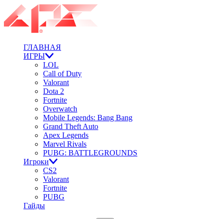
ГЛАВНАЯ
ИГРЫ
LOL
Call of Duty
Valorant
Dota 2
Fortnite
Overwatch
Mobile Legends: Bang Bang
Grand Theft Auto
Apex Legends
Marvel Rivals
PUBG: BATTLEGROUNDS
Игроки
CS2
Valorant
Fortnite
PUBG
Гайды