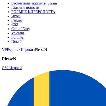
Бесплатные аккаунты Steam
Главные новости
БОЛЬШЕ КИБЕРСПОРТА
Игры
Гайды
CS2
Call of Duty
Valorant
Fortnite
Dota 2
VPEsports
/
Игроки
/
PlesseN
PlesseN
CS2 Игроки