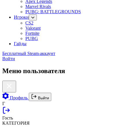
Apex Legends
Marvel Rivals
PUBG: BATTLEGROUNDS
Игроки
CS2
Valorant
Fortnite
PUBG
Гайды
Бесплатный Steam-аккаунт
Войти
Меню пользователя
Профиль
Выйти
Г
Гость
КАТЕГОРИЯ