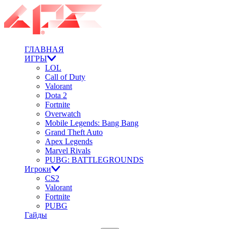
ГЛАВНАЯ
ИГРЫ
LOL
Call of Duty
Valorant
Dota 2
Fortnite
Overwatch
Mobile Legends: Bang Bang
Grand Theft Auto
Apex Legends
Marvel Rivals
PUBG: BATTLEGROUNDS
Игроки
CS2
Valorant
Fortnite
PUBG
Гайды