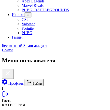
Apex Legends
Marvel Rivals
PUBG: BATTLEGROUNDS
Игроки
CS2
Valorant
Fortnite
PUBG
Гайды
Бесплатный Steam-аккаунт
Войти
Меню пользователя
Профиль
Выйти
Г
Гость
КАТЕГОРИЯ