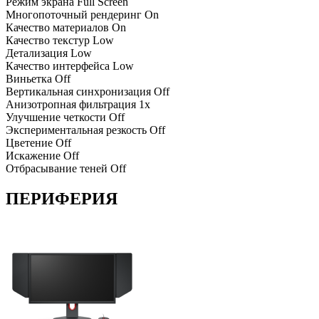
Режим экрана
Full Screen
Многопоточный рендеринг
On
Качество материалов
On
Качество текстур
Low
Детализация
Low
Качество интерфейса
Low
Виньетка
Off
Вертикальная синхронизация
Off
Анизотропная фильтрация
1x
Улучшение четкости
Off
Экспериментальная резкость
Off
Цветение
Off
Искажение
Off
Отбрасывание теней
Off
ПЕРИФЕРИЯ