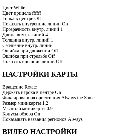
Цвет
White
Цвет прицела
ffffff
Точка в центре
Off
Показать внутренние линии
On
Прозрачность внутр. линий
1
Длина внутр. линий
4
Толщина внутр. линий
1
Смещение внутр. линий
1
Ошибка при движении
Off
Ошибка при стрельбе
Off
Показать внешние линии
Off
НАСТРОЙКИ КАРТЫ
Вращение
Rotate
Держать игрока в центре
On
Фиксированная ориентация
Always the Same
Размер миникарты
1.2
Масштаб миникарты
0.9
Конусы обзора
On
Показывать названия регионов
Always
ВИДЕО НАСТРОЙКИ