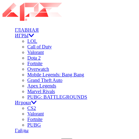
ГЛАВНАЯ
ИГРЫ
LOL
Call of Duty
Valorant
Dota 2
Fortnite
Overwatch
Mobile Legends: Bang Bang
Grand Theft Auto
Apex Legends
Marvel Rivals
PUBG: BATTLEGROUNDS
Игроки
CS2
Valorant
Fortnite
PUBG
Гайды