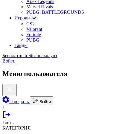
Apex Legends
Marvel Rivals
PUBG: BATTLEGROUNDS
Игроки
CS2
Valorant
Fortnite
PUBG
Гайды
Бесплатный Steam-аккаунт
Войти
Меню пользователя
Профиль
Выйти
Г
Гость
КАТЕГОРИЯ