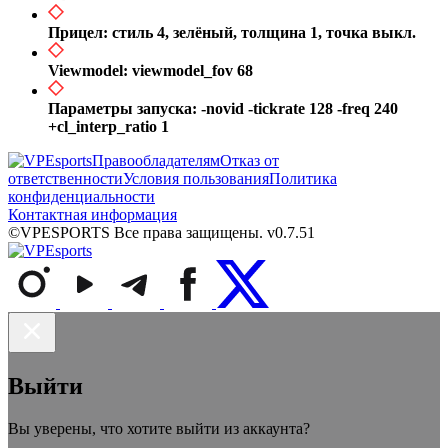
Прицел: стиль 4, зелёный, толщина 1, точка выкл.
Viewmodel: viewmodel_fov 68
Параметры запуска: -novid -tickrate 128 -freq 240
+cl_interp_ratio 1
Правообладателям
Отказ от
ответственности
Условия пользования
Политика
конфиденциальности
Контактная информация
©VPESPORTS Все права защищены. v0.7.51
Выйти
Вы уверены, что хотите выйти из аккаунта?