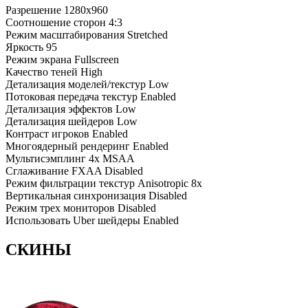
Разрешение
1280x960
Соотношение сторон
4:3
Режим масштабирования
Stretched
Яркость
95
Режим экрана
Fullscreen
Качество теней
High
Детализация моделей/текстур
Low
Потоковая передача текстур
Enabled
Детализация эффектов
Low
Детализация шейдеров
Low
Контраст игроков
Enabled
Многоядерный рендеринг
Enabled
Мультисэмплинг
4x MSAA
Сглаживание FXAA
Disabled
Режим фильтрации текстур
Anisotropic 8x
Вертикальная синхронизация
Disabled
Режим трех мониторов
Disabled
Использовать Uber шейдеры
Enabled
СКИНЫ