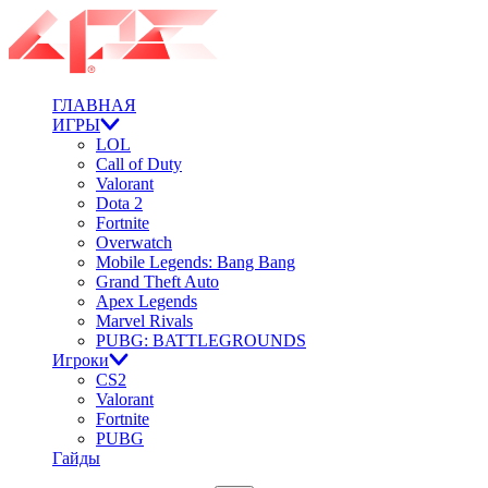
ГЛАВНАЯ
ИГРЫ
LOL
Call of Duty
Valorant
Dota 2
Fortnite
Overwatch
Mobile Legends: Bang Bang
Grand Theft Auto
Apex Legends
Marvel Rivals
PUBG: BATTLEGROUNDS
Игроки
CS2
Valorant
Fortnite
PUBG
Гайды