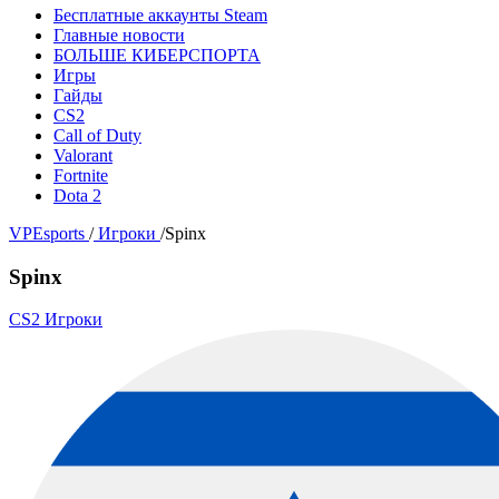
Бесплатные аккаунты Steam
Главные новости
БОЛЬШЕ КИБЕРСПОРТА
Игры
Гайды
CS2
Call of Duty
Valorant
Fortnite
Dota 2
VPEsports
/
Игроки
/
Spinx
Spinx
CS2 Игроки