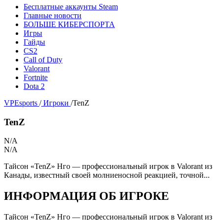
Бесплатные аккаунты Steam
Главные новости
БОЛЬШЕ КИБЕРСПОРТА
Игры
Гайды
CS2
Call of Duty
Valorant
Fortnite
Dota 2
VPEsports
/
Игроки
/
TenZ
TenZ
N/A
N/A
Тайсон «TenZ» Нго — профессиональный игрок в Valorant из
Канады, известный своей молниеносной реакцией, точной...
ИНФОРМАЦИЯ ОБ ИГРОКЕ
Тайсон «TenZ» Нго — профессиональный игрок в Valorant из