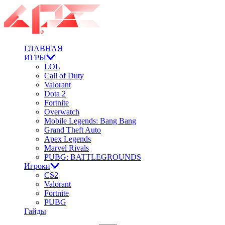
ГЛАВНАЯ
ИГРЫ
LOL
Call of Duty
Valorant
Dota 2
Fortnite
Overwatch
Mobile Legends: Bang Bang
Grand Theft Auto
Apex Legends
Marvel Rivals
PUBG: BATTLEGROUNDS
Игроки
CS2
Valorant
Fortnite
PUBG
Гайды