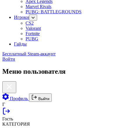
Apex Legends
Marvel Rivals
PUBG: BATTLEGROUNDS
Игроки
CS2
Valorant
Fortnite
PUBG
Гайды
Бесплатный Steam-аккаунт
Войти
Меню пользователя
Профиль
Выйти
Г
Гость
КАТЕГОРИЯ