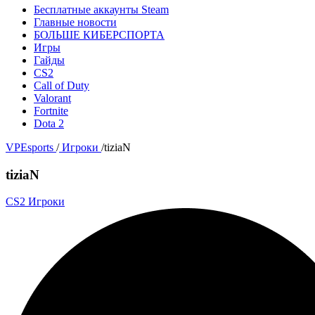
Бесплатные аккаунты Steam
Главные новости
БОЛЬШЕ КИБЕРСПОРТА
Игры
Гайды
CS2
Call of Duty
Valorant
Fortnite
Dota 2
VPEsports
/
Игроки
/
tiziaN
tiziaN
CS2 Игроки