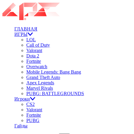
ГЛАВНАЯ
ИГРЫ
LOL
Call of Duty
Valorant
Dota 2
Fortnite
Overwatch
Mobile Legends: Bang Bang
Grand Theft Auto
Apex Legends
Marvel Rivals
PUBG: BATTLEGROUNDS
Игроки
CS2
Valorant
Fortnite
PUBG
Гайды