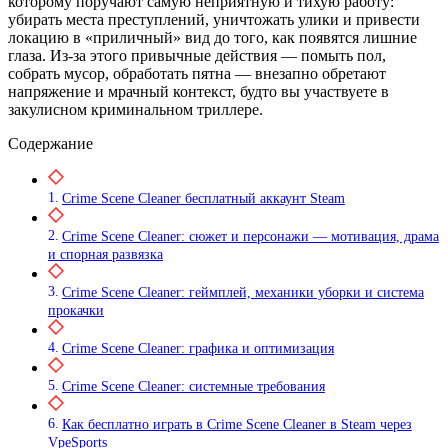
которому поручают самую неприятную и тихую работу:
убирать места преступлений, уничтожать улики и привести
локацию в «приличный» вид до того, как появятся лишние
глаза. Из‑за этого привычные действия — помыть пол,
собрать мусор, обработать пятна — внезапно обретают
напряжение и мрачный контекст, будто вы участвуете в
закулисном криминальном триллере.
Содержание
Crime Scene Cleaner бесплатный аккаунт Steam
Crime Scene Cleaner: сюжет и персонажи — мотивация, драма
и спорная развязка
Crime Scene Cleaner: геймплей, механики уборки и система
прокачки
Crime Scene Cleaner: графика и оптимизация
Crime Scene Cleaner: системные требования
Как бесплатно играть в Crime Scene Cleaner в Steam через
VpeSports