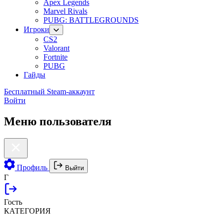
Apex Legends
Marvel Rivals
PUBG: BATTLEGROUNDS
Игроки
CS2
Valorant
Fortnite
PUBG
Гайды
Бесплатный Steam-аккаунт
Войти
Меню пользователя
Профиль
Выйти
Г
Гость
КАТЕГОРИЯ