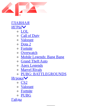
ГЛАВНАЯ
ИГРЫ
LOL
Call of Duty
Valorant
Dota 2
Fortnite
Overwatch
Mobile Legends: Bang Bang
Grand Theft Auto
Apex Legends
Marvel Rivals
PUBG: BATTLEGROUNDS
Игроки
CS2
Valorant
Fortnite
PUBG
Гайды