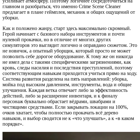
усиливает атмосферу. Поэтому логичнее сосредоточиться на
главном и разобраться, что именно Crime Scene Cleaner
предлагает в плане геймплея, механик и общих ощущений от
уборки.
Как и положено жанру, старт здесь максимально скромный.
Герой начинает с базового набора инструментов и почти
нулевой прокачки, но в отличие от многих других
симуляторов это выглядит логично и оправдано сюжетом. Это
не новичок, а опытный уборщик, который просто не может
позволить себе дорогое оборудование. К тому же он никогда
не имел дела с такими специфическими загрязнениями, как
кровь, следы насилия и последствия преступлений, поэтому
соответствующим навыкам приходится учиться прямо на ходу.
Система развития разделена на пять направлений: уборка,
мойка под высоким давлением, инструменты, вода и общие
улучшения. Каждая ветка отвечает либо за эффективность
действий, либо за расширение инвентаря, и к финалу
персонаж буквально обрастает вёдрами, швабрами и
чистящими средствами. Если закрывать локации на 100%,
очков хватает, чтобы полностью прокачать всё дерево
навыков, и выбор сводится не к «что улучшать», а к «в каком
порядке».