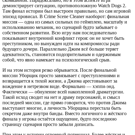
скомканной. Парадоксально, но в этом аспекте игра
демонстрирует ситуацию, противоположную Watch Dogs 2.
Там финал истории был выстроен правильно, но сам игровой
эпизод провисал. В Crime Scene Cleaner наоборот: финальная
миссия — одна из самых сильных по геймплею, масштабу и
использованию механик, но сценарий будто забывает о
собственном развитии. Всю игру нам последовательно
показывают внутренний конфликт героя: он не хочет быть
преступником, но вынужден идти на компромиссы ради
будущего дочери. Параллельно Джим всё больше теряет
адекватность, становится подозрительным и одержимым
собой, что явно намекает на психологический срыв.
И на этом история резко обрывается. После финальной
миссии Уборщик просто завязывает с преступлениями и
возвращается к тихой жизни, а Джима арестовывают за
вождение в нетрезвом виде. Формально — хэппи‑энд.
Фактически — обнуление всей накопленной драматургии.
Такой исход сводит на нет и драму персонажей, и смысл
последней миссии, где прямо говорится, что против Джима
выступают многие, а личность Уборщика перестала быть
секретом даже внутри банды. Вместо логичного и жёсткого
финала у игрока остаётся ощущение, будто последнюю
страницу сценария просто забыли дописать.
При этом у истории огромный потенциал. Более жёсткая и