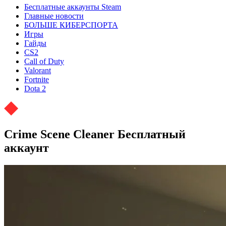
Бесплатные аккаунты Steam
Главные новости
БОЛЬШЕ КИБЕРСПОРТА
Игры
Гайды
CS2
Call of Duty
Valorant
Fortnite
Dota 2
Crime Scene Cleaner Бесплатный
аккаунт