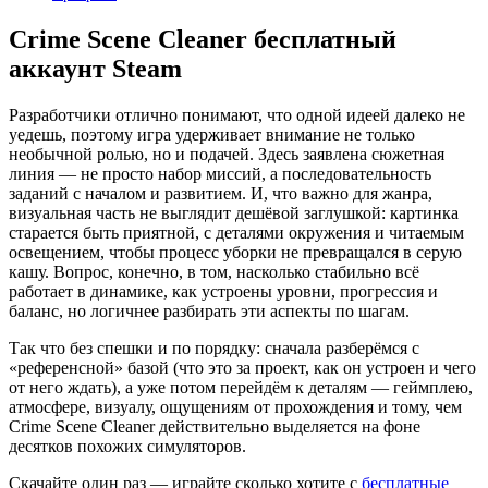
Crime Scene Cleaner бесплатный
аккаунт Steam
Разработчики отлично понимают, что одной идеей далеко не
уедешь, поэтому игра удерживает внимание не только
необычной ролью, но и подачей. Здесь заявлена сюжетная
линия — не просто набор миссий, а последовательность
заданий с началом и развитием. И, что важно для жанра,
визуальная часть не выглядит дешёвой заглушкой: картинка
старается быть приятной, с деталями окружения и читаемым
освещением, чтобы процесс уборки не превращался в серую
кашу. Вопрос, конечно, в том, насколько стабильно всё
работает в динамике, как устроены уровни, прогрессия и
баланс, но логичнее разбирать эти аспекты по шагам.
Так что без спешки и по порядку: сначала разберёмся с
«референсной» базой (что это за проект, как он устроен и чего
от него ждать), а уже потом перейдём к деталям — геймплею,
атмосфере, визуалу, ощущениям от прохождения и тому, чем
Crime Scene Cleaner действительно выделяется на фоне
десятков похожих симуляторов.
Скачайте один раз — играйте сколько хотите с
бесплатные