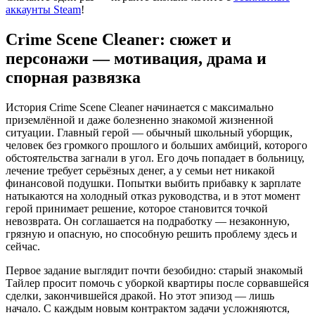
аккаунты Steam
!
Crime Scene Cleaner: сюжет и
персонажи — мотивация, драма и
спорная развязка
История Crime Scene Cleaner начинается с максимально
приземлённой и даже болезненно знакомой жизненной
ситуации. Главный герой — обычный школьный уборщик,
человек без громкого прошлого и больших амбиций, которого
обстоятельства загнали в угол. Его дочь попадает в больницу,
лечение требует серьёзных денег, а у семьи нет никакой
финансовой подушки. Попытки выбить прибавку к зарплате
натыкаются на холодный отказ руководства, и в этот момент
герой принимает решение, которое становится точкой
невозврата. Он соглашается на подработку — незаконную,
грязную и опасную, но способную решить проблему здесь и
сейчас.
Первое задание выглядит почти безобидно: старый знакомый
Тайлер просит помочь с уборкой квартиры после сорвавшейся
сделки, закончившейся дракой. Но этот эпизод — лишь
начало. С каждым новым контрактом задачи усложняются,