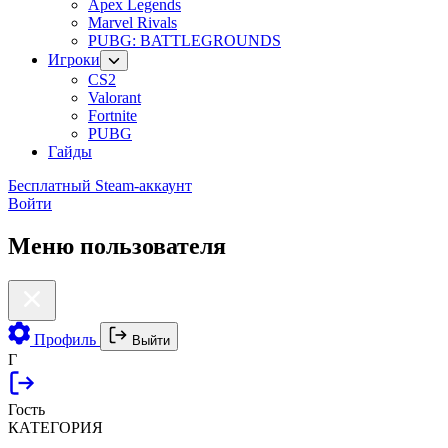
Apex Legends
Marvel Rivals
PUBG: BATTLEGROUNDS
Игроки
CS2
Valorant
Fortnite
PUBG
Гайды
Бесплатный Steam-аккаунт
Войти
Меню пользователя
Профиль
Выйти
Г
Гость
КАТЕГОРИЯ