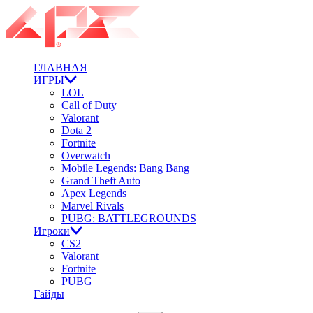
ГЛАВНАЯ
ИГРЫ
LOL
Call of Duty
Valorant
Dota 2
Fortnite
Overwatch
Mobile Legends: Bang Bang
Grand Theft Auto
Apex Legends
Marvel Rivals
PUBG: BATTLEGROUNDS
Игроки
CS2
Valorant
Fortnite
PUBG
Гайды