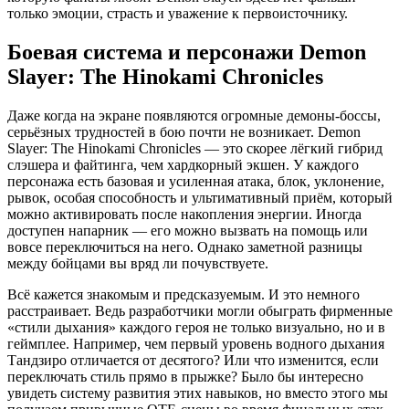
только эмоции, страсть и уважение к первоисточнику.
Боевая система и персонажи Demon
Slayer: The Hinokami Chronicles
Даже когда на экране появляются огромные демоны‑боссы,
серьёзных трудностей в бою почти не возникает. Demon
Slayer: The Hinokami Chronicles — это скорее лёгкий гибрид
слэшера и файтинга, чем хардкорный экшен. У каждого
персонажа есть базовая и усиленная атака, блок, уклонение,
рывок, особая способность и ультимативный приём, который
можно активировать после накопления энергии. Иногда
доступен напарник — его можно вызвать на помощь или
вовсе переключиться на него. Однако заметной разницы
между бойцами вы вряд ли почувствуете.
Всё кажется знакомым и предсказуемым. И это немного
расстраивает. Ведь разработчики могли обыграть фирменные
«стили дыхания» каждого героя не только визуально, но и в
геймплее. Например, чем первый уровень водного дыхания
Тандзиро отличается от десятого? Или что изменится, если
переключать стиль прямо в прыжке? Было бы интересно
увидеть систему развития этих навыков, но вместо этого мы