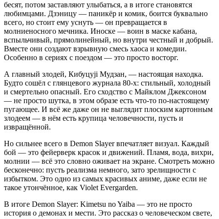
бесят, потом заставляют улыбаться, а в итоге становятся
любимцами. Дзэницу — паникёр и комик, боится буквально
всего, но стоит ему уснуть — он превращается в
молниеносного мечника. Иноске — воин в маске кабана,
вспыльчивый, прямолинейный, но внутри честный и добрый.
Вместе они создают взрывную смесь хаоса и комедии.
Особенно в сериях с поездом — это просто восторг.
А главный злодей, Кибуцуji Мудзан, — настоящая находка.
Будто сошёл с глянцевого журнала 80‑х: стильный, холодный
и смертельно опасный. Его сходство с Майклом Джексоном
— не просто шутка, в этом образе есть что‑то по‑настоящему
пугающее. И всё же даже он не выглядит плоским картонным
злодеем — в нём есть крупица человечности, пусть и
извращённой.
Но сильнее всего в Demon Slayer впечатляет визуал. Каждый
бой — это фейерверк красок и движений. Пламя, вода, вихри,
молнии — всё это словно оживает на экране. Смотреть можно
бесконечно: пусть реализма немного, зато зрелищности с
избытком. Это одно из самых красивых аниме, даже если не
такое утончённое, как Violet Evergarden.
В итоге Demon Slayer: Kimetsu no Yaiba — это не просто
история о демонах и мести. Это рассказ о человеческом свете,