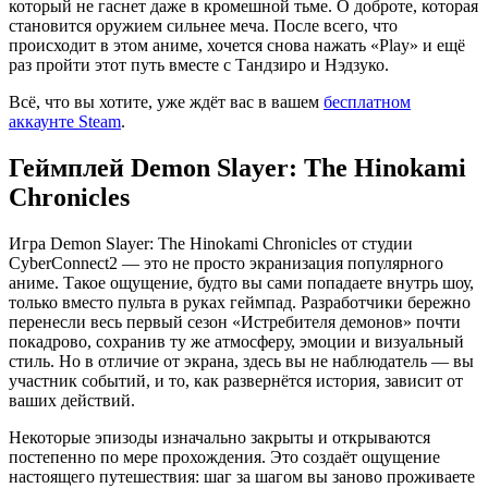
который не гаснет даже в кромешной тьме. О доброте, которая
становится оружием сильнее меча. После всего, что
происходит в этом аниме, хочется снова нажать «Play» и ещё
раз пройти этот путь вместе с Тандзиро и Нэдзуко.
Всё, что вы хотите, уже ждёт вас в вашем
бесплатном
аккаунте Steam
.
Геймплей Demon Slayer: The Hinokami
Chronicles
Игра Demon Slayer: The Hinokami Chronicles от студии
CyberConnect2 — это не просто экранизация популярного
аниме. Такое ощущение, будто вы сами попадаете внутрь шоу,
только вместо пульта в руках геймпад. Разработчики бережно
перенесли весь первый сезон «Истребителя демонов» почти
покадрово, сохранив ту же атмосферу, эмоции и визуальный
стиль. Но в отличие от экрана, здесь вы не наблюдатель — вы
участник событий, и то, как развернётся история, зависит от
ваших действий.
Некоторые эпизоды изначально закрыты и открываются
постепенно по мере прохождения. Это создаёт ощущение
настоящего путешествия: шаг за шагом вы заново проживаете