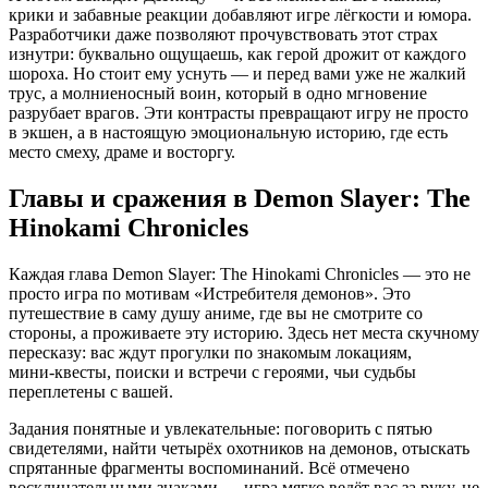
крики и забавные реакции добавляют игре лёгкости и юмора.
Разработчики даже позволяют прочувствовать этот страх
изнутри: буквально ощущаешь, как герой дрожит от каждого
шороха. Но стоит ему уснуть — и перед вами уже не жалкий
трус, а молниеносный воин, который в одно мгновение
разрубает врагов. Эти контрасты превращают игру не просто
в экшен, а в настоящую эмоциональную историю, где есть
место смеху, драме и восторгу.
Главы и сражения в Demon Slayer: The
Hinokami Chronicles
Каждая глава Demon Slayer: The Hinokami Chronicles — это не
просто игра по мотивам «Истребителя демонов». Это
путешествие в саму душу аниме, где вы не смотрите со
стороны, а проживаете эту историю. Здесь нет места скучному
пересказу: вас ждут прогулки по знакомым локациям,
мини‑квесты, поиски и встречи с героями, чьи судьбы
переплетены с вашей.
Задания понятные и увлекательные: поговорить с пятью
свидетелями, найти четырёх охотников на демонов, отыскать
спрятанные фрагменты воспоминаний. Всё отмечено
восклицательными знаками — игра мягко ведёт вас за руку, не