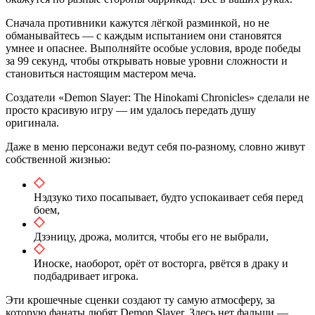
Сначала противники кажутся лёгкой разминкой, но не
обманывайтесь — с каждым испытанием они становятся
умнее и опаснее. Выполняйте особые условия, вроде победы
за 99 секунд, чтобы открывать новые уровни сложности и
становиться настоящим мастером меча.
Создатели «Demon Slayer: The Hinokami Chronicles» сделали не
просто красивую игру — им удалось передать душу
оригинала.
Даже в меню персонажи ведут себя по‑разному, словно живут
собственной жизнью:
Нэдзуко тихо посапывает, будто успокаивает себя перед
боем,
Дзэницу, дрожа, молится, чтобы его не выбрали,
Иноске, наоборот, орёт от восторга, рвётся в драку и
подбадривает игрока.
Эти крошечные сценки создают ту самую атмосферу, за
которую фанаты любят Demon Slayer. Здесь нет фальши —