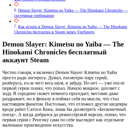
Demon Slayer: Kimetsu no Yaiba — The Hinokami Chronicles —
системные требования
Как играть в Demon Slayer: Kimetsu no Yaiba — The Hinokami
Chronicles бесплатно в Steam через VpeSports
Demon Slayer: Kimetsu no Yaiba — The
Hinokami Chronicles бесплатный
аккаунт Steam
Честно говоря, я включил Demon Slayer: Kimetsu no Yaiba
просто ради интереса. Думал, посмотрю пару серий,
разберусь, из‑за чего весь шум, и забуду. Но нет — уже после
первой серии понял, что попал. Начало мощное, цепляет с
ходу. В середине сюжет немного проседает, местами даже
раздражает, но к финалу я поймал себя на мысли, что стал
настоящим фанатом. Настолько, что отложил другие шедевры
вроде работ Сатоси Кона, лишь бы досмотреть «Бесконечный
поезд». А когда добрался до режиссёрской версии, понял, что
первая серия с Ренгоку сама по себе выглядит как отдельное
маленькое произведение искусства.