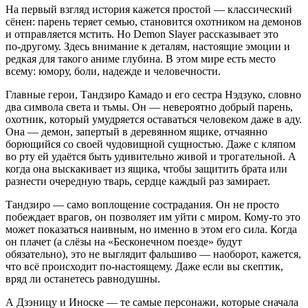
На первый взгляд история кажется простой — классический
сёнен: парень теряет семью, становится охотником на демонов
и отправляется мстить. Но Demon Slayer рассказывает это
по‑другому. Здесь внимание к деталям, настоящие эмоции и
редкая для такого аниме глубина. В этом мире есть место
всему: юмору, боли, надежде и человечности.
Главные герои, Тандзиро Камадо и его сестра Нэдзуко, словно
два символа света и тьмы. Он — невероятно добрый парень,
охотник, который умудряется оставаться человеком даже в аду.
Она — демон, запертый в деревянном ящике, отчаянно
борющийся со своей чудовищной сущностью. Даже с кляпом
во рту ей удаётся быть удивительно живой и трогательной. А
когда она выскакивает из ящика, чтобы защитить брата или
разнести очередную тварь, сердце каждый раз замирает.
Тандзиро — само воплощение сострадания. Он не просто
побеждает врагов, он позволяет им уйти с миром. Кому‑то это
может показаться наивным, но именно в этом его сила. Когда
он плачет (а слёзы на «Бесконечном поезде» будут
обязательно), это не выглядит фальшиво — наоборот, кажется,
что всё происходит по‑настоящему. Даже если вы скептик,
вряд ли останетесь равнодушны.
А Дзэницу и Иноске — те самые персонажи, которые сначала