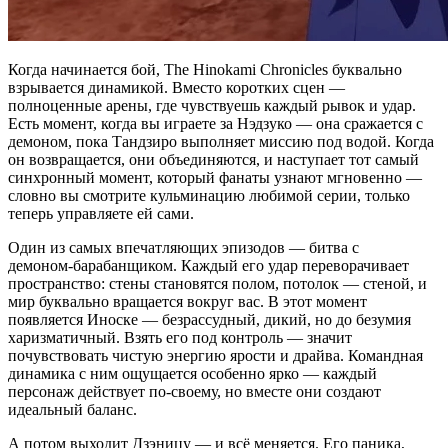
Когда начинается бой, The Hinokami Chronicles буквально
взрывается динамикой. Вместо коротких сцен —
полноценные арены, где чувствуешь каждый рывок и удар.
Есть момент, когда вы играете за Нэдзуко — она сражается с
демоном, пока Тандзиро выполняет миссию под водой. Когда
он возвращается, они объединяются, и наступает тот самый
синхронный момент, который фанаты узнают мгновенно —
словно вы смотрите кульминацию любимой серии, только
теперь управляете ей сами.
Один из самых впечатляющих эпизодов — битва с
демоном‑барабанщиком. Каждый его удар переворачивает
пространство: стены становятся полом, потолок — стеной, и
мир буквально вращается вокруг вас. В этот момент
появляется Иноске — безрассудный, дикий, но до безумия
харизматичный. Взять его под контроль — значит
почувствовать чистую энергию ярости и драйва. Командная
динамика с ним ощущается особенно ярко — каждый
персонаж действует по‑своему, но вместе они создают
идеальный баланс.
А потом выходит Дзэницу — и всё меняется. Его паника,